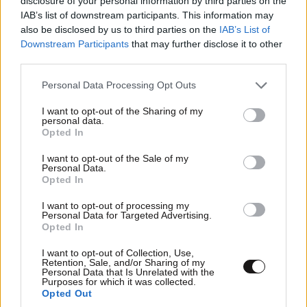
disclosure of your personal information by third parties on the
ΣΧΌΛΙΑ ΑΝΑΓΝΩΣΤΏΝ
2
IAB’s list of downstream participants. This information may
also be disclosed by us to third parties on the
IAB’s List of
Downstream Participants
that may further disclose it to other
third parties.
Please note that this website/app uses one or more Google
Personal Data Processing Opt Outs
services and may gather and store information including but
not limited to your visit or usage behaviour. You may click to
I want to opt-out of the Sharing of my
ΠΡΟΣΘΕΣΤΕ ΤΟ ΣΧΟΛΙΟ ΣΑΣ
personal data.
grant or deny consent to Google and its third-party tags to
Opted In
use your data for below specified purposes in below Google
consent section.
I want to opt-out of the Sale of my
Personal Data.
Opted In
I want to opt-out of processing my
Personal Data for Targeted Advertising.
Opted In
I want to opt-out of Collection, Use,
Retention, Sale, and/or Sharing of my
Personal Data that Is Unrelated with the
Purposes for which it was collected.
Xαρακτήρες: 0/1000
Opted Out