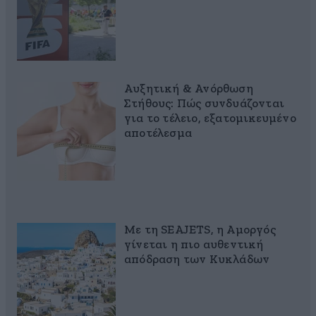
Αυξητική & Ανόρθωση
Στήθους: Πώς συνδυάζονται
για το τέλειο, εξατομικευμένο
αποτέλεσμα
Με τη SEAJETS, η Αμοργός
γίνεται η πιο αυθεντική
απόδραση των Κυκλάδων