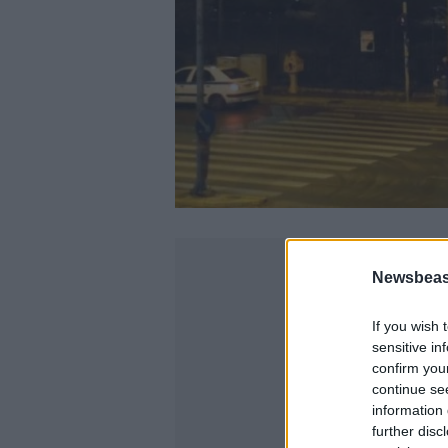
Newsbeast
If you wish 
sensitive in
confirm you
continue se
information 
further disc