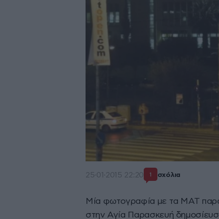
25·01·2015 22:20
σχόλια
1
Μία φωτογραφία με τα ΜΑΤ παρ
στην Αγία Παρασκευή δημοσίευσ