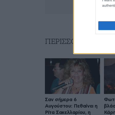
authenti
ΠΕΡΙΣΣΟΤΕΡΑ ΑΠΟ
Σαν σήμερα 6
Φωτι
Αυγούστου: Πεθαίνει η
βλάσ
Ρίτα Σακελλαρίου, η
Κάρπ