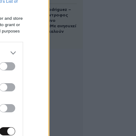
B’s List of
Georgina Rodriguez –
Ξεσπά η σύντροφος
er and store
του Κριστιάνο
to grant or
Ρονάλντο: «Με ανησυχεί
ed purposes
που με αποκαλούν
χοντρή»