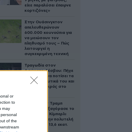
9 μήνες με γιατρούς,
είχε παραλύσει έπαιρνε
κορτιζόνες»
Στην Ουάσινγκτον
απελευθερώνουν
600.000 κουνούπια για
να μειώσουν τον
πληθυσμό τους – Πώς
λειτουργεί η
συγκεκριμένη τεχνική
Τραγωδία στον
Ασώματο Λέσβου: Πήγε
στο κτήμα να ποτίσει τα
οπωροκηπευτικά του και
βρέθηκε νεκρός στο
πηγάδι
sonal or
ection to
Ο Ντόναλντ Τραμπ
ou may
Τζούνιορ εξαγόρασε το
μερίδιο της Κίμπερλι
 personal
Γκίλφοϊλ στην πολυτελή
out of the
έπαυλη των 13,6 εκατ.
 downstream
δολαρίων