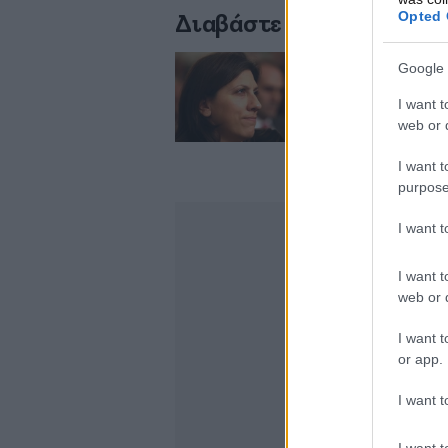
Opted 
Διαβάστε σχετικά
Google 
Στα γραφεία της
I want t
web or d
I want t
purpose
I want 
I want t
web or d
I want t
or app.
I want t
I want t