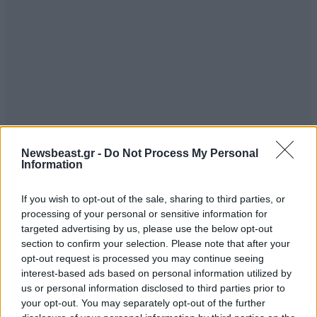
Newsbeast.gr -
Do Not Process My Personal
Information
If you wish to opt-out of the sale, sharing to third parties, or
processing of your personal or sensitive information for
targeted advertising by us, please use the below opt-out
Xountalas
10·05·2021 23:41
section to confirm your selection. Please note that after your
opt-out request is processed you may continue seeing
"Όσα φέρνει μια στιγμή δεν τα φέρνει ο χρόνος
interest-based ads based on personal information utilized by
όλος", λέει μία παροιμία του ( κάποτε) σοφού
us or personal information disclosed to third parties prior to
ελληνικού λαού.
your opt-out. You may separately opt-out of the further