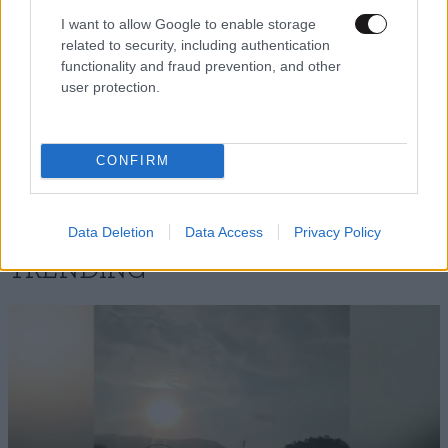
I want to allow Google to enable storage
Κοίτα δεν χρειάζεται να τρέχεις και πολύ για να
related to security, including authentication
σκοτώσεις άνθρωπο με το αμάξι. Σκέψου ότι
functionality and fraud prevention, and other
ζυγίζει από τόνο και πάνω μόνο το βάρος
user protection.
φτάνει. Απλά μην κατηγορουμε έστω και έμμεσα
κάποιον χωρίς να γνωρίζουμε το παραμικρό.
CONFIRM
Απαντήστε
0
0
Data Deletion
Data Access
Privacy Policy
TRENDING