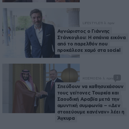
LIFESTYLE
11 λ. πριν
Αγνώριστος ο Γιάννης
Στάνκογλου: Η σπάνια εικόνα
από το παρελθόν που
προκάλεσε χαμό στα social
2
ΚΟΣΜΟΣ
16 λ. πριν
Σπεύδουν να καθησυχάσουν
τους γείτονες Τουρκία και
Σαουδική Αραβία μετά την
αμυντική συμφωνία – «Δεν
στοχεύουμε κανέναν» λέει η
Άγκυρα