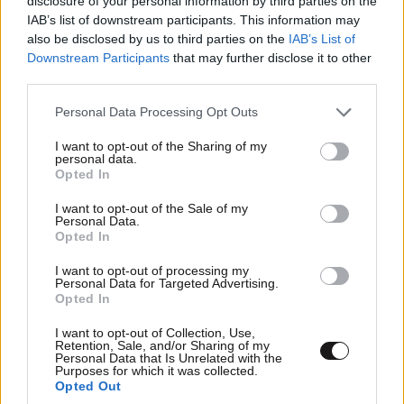
disclosure of your personal information by third parties on the
IAB’s list of downstream participants. This information may
Απαντήστε
1
0
also be disclosed by us to third parties on the
IAB’s List of
Downstream Participants
that may further disclose it to other
third parties.
Καλό παράδεισο..
10·05·2021 23:18
Please note that this website/app uses one or more Google
Personal Data Processing Opt Outs
services and may gather and store information including but
Στο αγγελούδι. Τι φταίνε και οι καημένοι γονείς
not limited to your visit or usage behaviour. You may click to
I want to opt-out of the Sharing of my
personal data.
grant or deny consent to Google and its third-party tags to
μεροκάματο στα χωράφια προσπαθούσαν να βγάλουν
Opted In
use your data for below specified purposes in below Google
consent section.
Απαντήστε
3
0
I want to opt-out of the Sale of my
Personal Data.
Opted In
δηλαδη
11·05·2021 00:45
I want to opt-out of processing my
Personal Data for Targeted Advertising.
Τι σημαινει "καλο παραδεισο"; υπαρχει και κακος
Opted In
παραδεισος; τι βλακειες λετε σαν τα τουβλα ο
I want to opt-out of Collection, Use,
ενας αντιγραφει οτι πεταει ο διπλανος χωρις
Retention, Sale, and/or Sharing of my
κανενα νοημα.
Personal Data that Is Unrelated with the
Purposes for which it was collected.
Opted Out
Απαντήστε
1
0