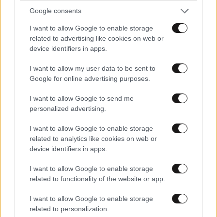
Google consents
timoro
11·05·2021 11:34
I want to allow Google to enable storage
related to advertising like cookies on web or
καραμήτρο
device identifiers in apps.
Απαντήστε
0
0
I want to allow my user data to be sent to
Google for online advertising purposes.
I want to allow Google to send me
personalized advertising.
Stateless
10·05·2021 22:48
I want to allow Google to enable storage
Τα παιδιά τέτοιας ηλικίας δε θα πρέπει ούτε
related to analytics like cookies on web or
δευτερόλεπτο να φεύγουν από τη προσοχή των
device identifiers in apps.
γονιών και ειδικά σε επαρχιακούς δρόμους που όλοι
τρέχουν σα τρελοί. Πολύ κρίμα!
I want to allow Google to enable storage
related to functionality of the website or app.
Απαντήστε
3
0
I want to allow Google to enable storage
related to personalization.
Remaloskilo
11·05·2021 07:46