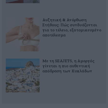
Αυξητική & Ανόρθωση
Στήθους: Πώς συνδυάζονται
για το τέλειο, εξατομικευμένο
αποτέλεσμα
Με τη SEAJETS, η Αμοργός
γίνεται η πιο αυθεντική
απόδραση των Κυκλάδων