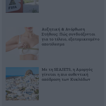
Αυξητική & Ανόρθωση
Στήθους: Πώς συνδυάζονται
για το τέλειο, εξατομικευμένο
αποτέλεσμα
Με τη SEAJETS, η Αμοργός
γίνεται η πιο αυθεντική
απόδραση των Κυκλάδων