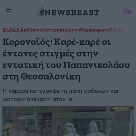
ΕΛΛΑΔΑ
#Θεσσαλονίκη
#κορονοϊός
#κορονοϊός Ελλάδ
Κορονοϊός: Καρέ-καρέ οι
έντονες στιγμές στην
εντατική του Παπανικολάου
στη Θεσσαλονίκη
Η κάμερα κατέγραψε τη μάχη ασθενών και
γιατρών απέναντι στον ιό