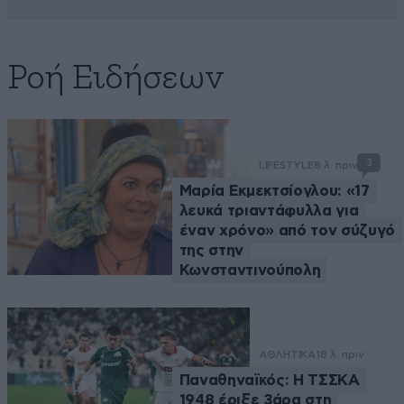
Ροή Ειδήσεων
3
LIFESTYLE
8 λ. πριν
Μαρία Εκμεκτσίογλου: «17
λευκά τριαντάφυλλα για
έναν χρόνο» από τον σύζυγό
της στην
Κωνσταντινούπολη
ΑΘΛΗΤΙΚΑ
18 λ. πριν
Παναθηναϊκός: Η ΤΣΣΚΑ
1948 έριξε 3άρα στη