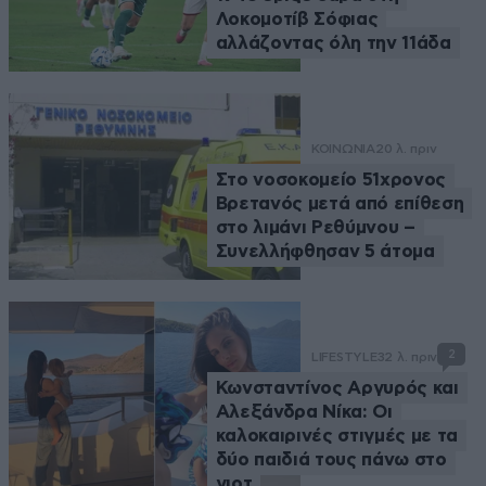
Λοκομοτίβ Σόφιας
αλλάζοντας όλη την 11άδα
ΚΟΙΝΩΝΙΑ
20 λ. πριν
Στο νοσοκομείο 51χρονος
Βρετανός μετά από επίθεση
στο λιμάνι Ρεθύμνου –
Συνελλήφθησαν 5 άτομα
2
LIFESTYLE
32 λ. πριν
Κωνσταντίνος Αργυρός και
Αλεξάνδρα Νίκα: Οι
καλοκαιρινές στιγμές με τα
δύο παιδιά τους πάνω στο
γιοτ