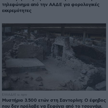
τηλεφώνημα από την ΑΑΔΕ για φορολογικές
εκκρεμότητες
ΕΛΛΑΔΑ
1 ω. πριν
Μυστήριο 3.500 ετών στη Σαντορίνη: Ο έφηβος
που δεν πρόλαβε να ξεφύγει από το τσουνάμι,