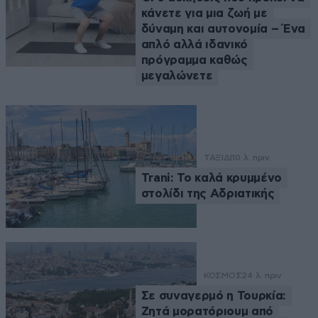
κάνετε για μια ζωή με
δύναμη και αυτονομία – Ένα
απλό αλλά ιδανικό
πρόγραμμα καθώς
μεγαλώνετε
ΤΑΞΙΔΙ
10 λ. πριν
Trani: Το καλά κρυμμένο
στολίδι της Αδριατικής
ΚΟΣΜΟΣ
24 λ. πριν
Σε συναγερμό η Τουρκία:
Ζητά μορατόριουμ από