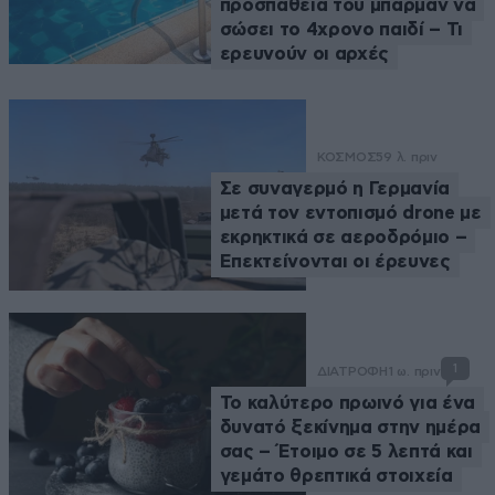
προσπάθεια του μπάρμαν να
σώσει το 4χρονο παιδί – Τι
ερευνούν οι αρχές
ΚΟΣΜΟΣ
59 λ. πριν
Σε συναγερμό η Γερμανία
μετά τον εντοπισμό drone με
εκρηκτικά σε αεροδρόμιο –
Επεκτείνονται οι έρευνες
1
ΔΙΑΤΡΟΦΗ
1 ω. πριν
Το καλύτερο πρωινό για ένα
δυνατό ξεκίνημα στην ημέρα
σας – Έτοιμο σε 5 λεπτά και
γεμάτο θρεπτικά στοιχεία