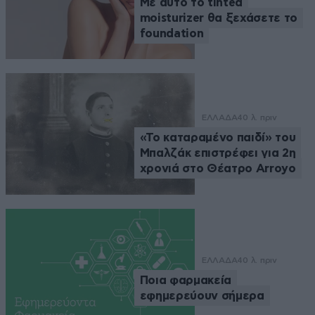
Με αυτό το tinted
moisturizer θα ξεχάσετε το
foundation
ΕΛΛΑΔΑ
40 λ. πριν
«Το καταραμένο παιδί» του
Μπαλζάκ επιστρέφει για 2η
χρονιά στο Θέατρο Arroyo
ΕΛΛΑΔΑ
40 λ. πριν
Ποια φαρμακεία
εφημερεύουν σήμερα