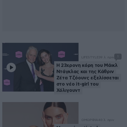
1
LIFESTYLE
39 λ. πριν
Η 23χρονη κόρη τoυ Μάικλ
Ντάγκλας και της Κάθριν
Ζέτα Τζόουνς εξελίσσεται
στο νέο it-girl του
Χόλιγουντ
ΟΜΟΡΦΙΑ
40 λ. πριν