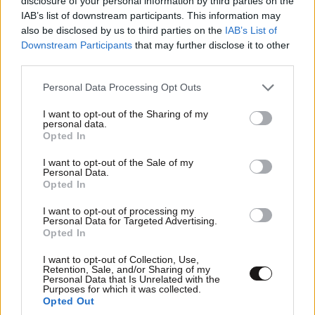
disclosure of your personal information by third parties on the
IAB’s list of downstream participants. This information may
also be disclosed by us to third parties on the
IAB’s List of
Downstream Participants
that may further disclose it to other
third parties.
Please note that this website/app uses one or more Google
Personal Data Processing Opt Outs
services and may gather and store information including but
not limited to your visit or usage behaviour. You may click to
I want to opt-out of the Sharing of my
personal data.
grant or deny consent to Google and its third-party tags to
Opted In
use your data for below specified purposes in below Google
consent section.
I want to opt-out of the Sale of my
Personal Data.
Opted In
I want to opt-out of processing my
Personal Data for Targeted Advertising.
Opted In
I want to opt-out of Collection, Use,
Retention, Sale, and/or Sharing of my
Personal Data that Is Unrelated with the
Purposes for which it was collected.
Opted Out