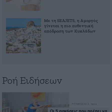
Με τη SEAJETS, η Αμοργός
γίνεται η πιο αυθεντική
απόδραση των Κυκλάδων
Ροή Ειδήσεων
FITNESS
10 λ. πριν
Οι 5 ασκήσεις που πρέπει να