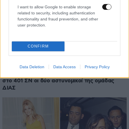
I want to allow Google to enable storage
related to security, including authentication
functionality and fraud prevention, and other
user protection.
CONFIRM
ΕΛΛΑΔΑ
1 ω. πριν
Πώς έγινε το τροχαίο στη Λεωφόρο Σουνίου –
Data Deletion
Data Access
Privacy Policy
Ο κρίσιμος ελιγμός του οδηγού – Παρεμένουν
στο 401 ΣΝ οι δύο αστυνομικοί της ομάδας
ΔΙΑΣ