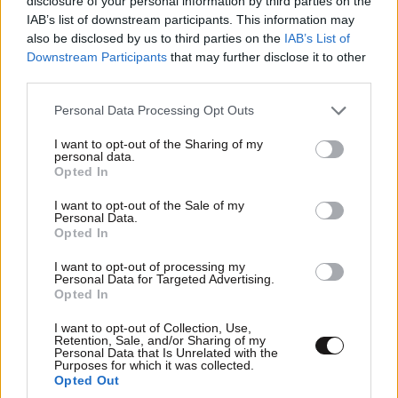
disclosure of your personal information by third parties on the
IAB’s list of downstream participants. This information may
also be disclosed by us to third parties on the
IAB’s List of
FITNESS
09·08·2026 09:30
Downstream Participants
that may further disclose it to other
Οι 5 ασκήσεις που πρέπει να κάνετε για μια ζωή
third parties.
με δύναμη και αυτονομία – Ένα απλό αλλά
Please note that this website/app uses one or more Google
ιδανικό πρόγραμμα καθώς μεγαλώνετε
Personal Data Processing Opt Outs
services and may gather and store information including but
not limited to your visit or usage behaviour. You may click to
I want to opt-out of the Sharing of my
personal data.
grant or deny consent to Google and its third-party tags to
Opted In
use your data for below specified purposes in below Google
consent section.
I want to opt-out of the Sale of my
Personal Data.
Opted In
I want to opt-out of processing my
Personal Data for Targeted Advertising.
Opted In
I want to opt-out of Collection, Use,
Retention, Sale, and/or Sharing of my
Personal Data that Is Unrelated with the
Purposes for which it was collected.
Opted Out