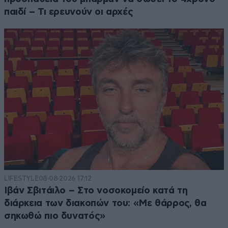
παιδί – Τι ερευνούν οι αρχές
LIFESTYLE
08·08·2026 17:12
Ιβάν Σβιτάιλο – Στο νοσοκομείο κατά τη
διάρκεια των διακοπών του: «Με θάρρος, θα
σηκωθώ πιο δυνατός»