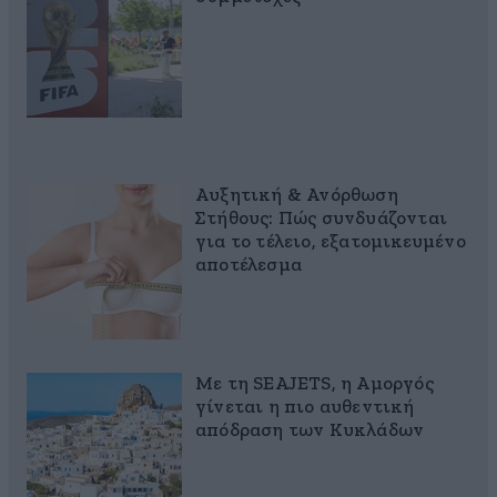
Αυξητική & Ανόρθωση
Στήθους: Πώς συνδυάζονται
για το τέλειο, εξατομικευμένο
αποτέλεσμα
Με τη SEAJETS, η Αμοργός
γίνεται η πιο αυθεντική
απόδραση των Κυκλάδων