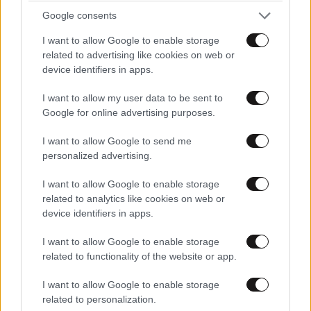
Google consents
ΚΟΣΜΟΣ
09·08·2026 07:44
Η αυτοκρατορία του «Έντικ» και ο «μεγάλος»
I want to allow Google to enable storage
που φέρεται να βρίσκεται πίσω του – Τι ορίζει ο
related to advertising like cookies on web or
όρος Greek Mafia
device identifiers in apps.
I want to allow my user data to be sent to
Google for online advertising purposes.
I want to allow Google to send me
personalized advertising.
I want to allow Google to enable storage
related to analytics like cookies on web or
device identifiers in apps.
I want to allow Google to enable storage
related to functionality of the website or app.
I want to allow Google to enable storage
LIFESTYLE
09·08·2026 10:52
related to personalization.
Αμαλία Κωστοπούλου: Γαμήλιο ταξίδι με τον