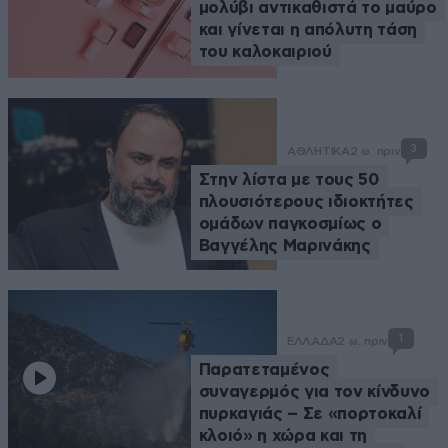
μολύβι αντικαθιστά το μαύρο
και γίνεται η απόλυτη τάση
του καλοκαιριού
3
ΑΘΛΗΤΙΚΑ
2 ω. πριν
Στην λίστα με τους 50
πλουσιότερους ιδιοκτήτες
ομάδων παγκοσμίως ο
Βαγγέλης Μαρινάκης
1
ΕΛΛΑΔΑ
2 ω. πριν
Παρατεταμένος
συναγερμός για τον κίνδυνο
πυρκαγιάς – Σε «πορτοκαλί
κλοιό» η χώρα και τη