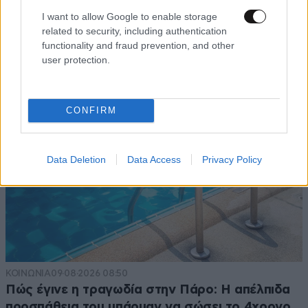
Τζέικ Μέντγουελ στην Ιταλία – Island hopping
I want to allow Google to enable storage
related to security, including authentication
με σκάφος σε Πόντσα και Ίσκια
functionality and fraud prevention, and other
user protection.
CONFIRM
Data Deletion
Data Access
Privacy Policy
ΚΟΙΝΩΝΙΑ
09·08·2026 08:50
Πώς έγινε η τραγωδία στην Πάρο: Η απέλπιδα
προσπάθεια του μπάρμαν να σώσει το 4χρονο