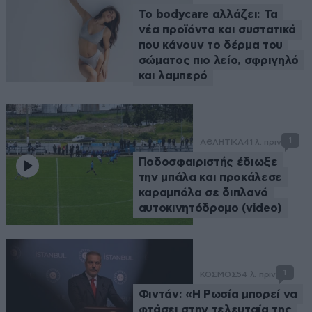
Το bodycare αλλάζει: Τα
νέα προϊόντα και συστατικά
που κάνουν το δέρμα του
σώματος πιο λείο, σφριγηλό
και λαμπερό
1
ΑΘΛΗΤΙΚΑ
41 λ. πριν
Ποδοσφαιριστής έδιωξε
την μπάλα και προκάλεσε
καραμπόλα σε διπλανό
αυτοκινητόδρομο (video)
1
ΚΟΣΜΟΣ
54 λ. πριν
Φιντάν: «Η Ρωσία μπορεί να
φτάσει στην τελευταία της