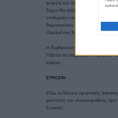
φορείς και όχι μέσω ΑΣΕΠ, για λ
authenti
δήμοι θα υποβάλουν τα αιτήματά τ
επιθυμούν να καλύψουν μέσω της
δημοσιεύουν την προκήρυξή του
Ορισμένου Χρόνου (ΣΟΧ), που δη
Η διαδικασία αναμένεται να ξεκ
Πάσχα να υπάρξουν οι πρώτες τ
χώρας.
ΕΥΡΩΠΗ
Εδώ, οι θέσεις πρακτικής άσκησ
φοιτητές και γλωσσομαθείς, από
Ένωσης.