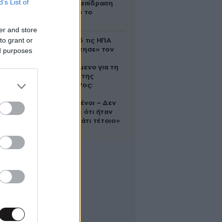
B’s List of
ευεργετική επίδραση
του Δία από το
απόγευμα;
er and store
to grant or
Ζευγάρι από τις ΗΠΑ
που «υιοθέτησε» τον
ed purposes
Αφγανό
κατηγορούμενο για τη
δολοφονία της
Ελίζαμπεθ Ρος:
«Είμαστε
συντετριμμένοι – Δεν
έδειξε ποτέ ότι ήταν
ικανός για κάτι τέτοιο»