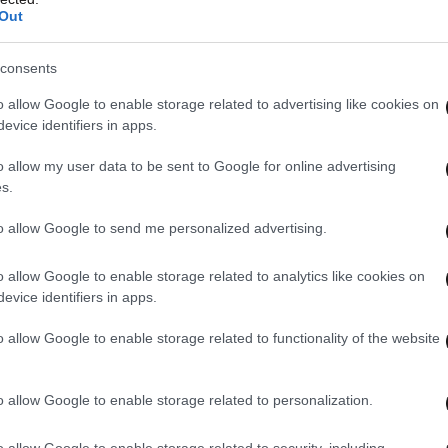
υν μία πρώτη εργασιακή εμπειρία.
Out
50.000 νέους, οι οποίοι θα εργαστούν για ένα
consents
 για ένα χρόνο ακόμη) στους δήμους και
o allow Google to enable storage related to advertising like cookies on
σίες, κοινωνικές δομές, παιδικούς σταθμούς,
evice identifiers in apps.
εότητας, δημοτικά μουσεία, δημοτικές αθλητικές
o allow my user data to be sent to Google for online advertising
s.
to allow Google to send me personalized advertising.
00 εκατ. ευρώ και προέρχεται εξ ολοκλήρου από
o allow Google to enable storage related to analytics like cookies on
νιαίως το ποσό των 500 ευρώ και θα
evice identifiers in apps.
ματικών υπηρεσιών, βελτιώνοντας την ποιότητα
o allow Google to enable storage related to functionality of the website
 ΟΤΑ, χωρίς να αντικαταστήσουν το ήδη
o allow Google to enable storage related to personalization.
ατά πάσα πιθανότητα από τους ίδιους τους
o allow Google to enable storage related to security, including