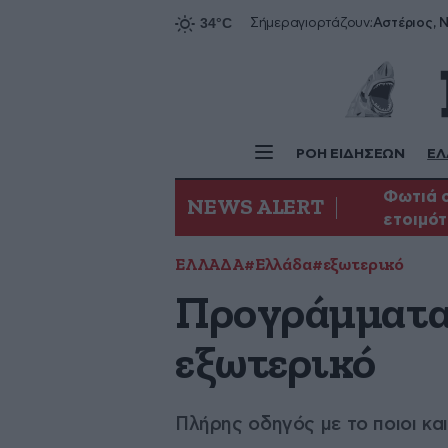
Αστέριος, Ν
Σήμερα
γιορτάζουν:
ΡΟΗ ΕΙΔΗΣΕΩΝ
ΕΛ
Φωτιά σ
NEWS ALERT
ετοιμότ
ΕΛΛΑΔΑ
#Ελλάδα
#εξωτερικό
Προγράμματα 
εξωτερικό
Πλήρης οδηγός με το ποιοι κα