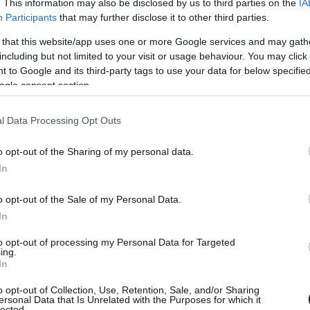
. This information may also be disclosed by us to third parties on the
IA
Participants
that may further disclose it to other third parties.
εωτικής, δευτεροβάθμιας και
, μέχρι 29 ετών. Οι ωφελούμενοι υπολογίζονται
 that this website/app uses one or more Google services and may gath
including but not limited to your visit or usage behaviour. You may click 
ν για κάθε μήνα εκπαιδευτικής πρακτικής
 to Google and its third-party tags to use your data for below specifi
ogle consent section.
θα πραγματοποιηθεί σε επιχειρήσεις, οι οποίες
l Data Processing Opt Outs
ους κατάρτισης και θα εγγραφούν σε Μητρώο
o opt-out of the Sharing of my personal data.
ι ο δικαιούχος της δράσης.
In
o opt-out of the Sale of my Personal Data.
In
σης εκπορεύεται από την Ευρωπαϊκή Ένωση και
to opt-out of processing my Personal Data for Targeted
ing.
ν ΚΕΔΕ. Η πρωτοβουλία EU – STARTER, για την
In
νέων στην Ευρώπη, απευθύνεται σε νέους μεταξύ
o opt-out of Collection, Use, Retention, Sale, and/or Sharing
ι, αλλά διαθέτουν την κατάρτιση ή την
ersonal Data that Is Unrelated with the Purposes for which it
lected.