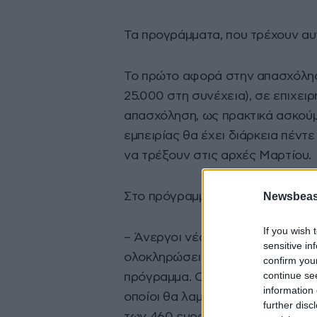
Τα προγράμματα, που τρέχουν αυτή
Το πρώτο αφορά στην απασχόλησ
25.000 στη συνέχεια), σε επιχειρ
απασχόληση, ως πρακτικά ασκούμ
εμπειρίας θα έχει διάρκεια πέντε
να τρέξουν στις αρχές Μαρτίου.
Newsbeast
Στο πρόγραμμα έχουν δικαίωμα σ
If you wish 
– Άνεργοι νέοι, απόφοιτοι ΑΕΙ/ΤΕΙ
sensitive in
ολοκληρώσει τις σπουδές τους τρ
confirm you
continue se
πρόγραμμα. Οι ωφελούμενοι της 
information 
οποίοι θα λαμβάνουν για κάθε μή
further disc