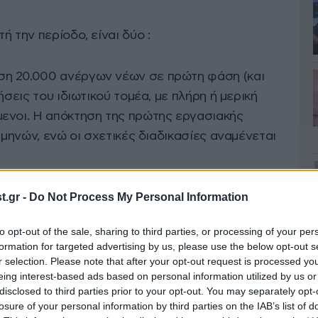
 την περίοδο, είναι δύο :
η 20.000 ανέργων νέων σε πρώτη φάση (και
ήσεις του ιδιωτικού τομέα, με πλήρη ή μερική
ενοι. Η απόκτηση της πρώτης εργασιακής
 μηνών, ενώ οι σχετικές διαδικασίες αναμένεται
.gr -
Do Not Process My Personal Information
υμμετοχής:
to opt-out of the sale, sharing to third parties, or processing of your per
, ηλικίας μέχρι 29 ετών, οι οποίοι έχουν
formation for targeted advertising by us, please use the below opt-out s
ία χρόνια πριν από την υποβολή αίτησης στο
r selection. Please note that after your opt-out request is processed y
eing interest-based ads based on personal information utilized by us or
κατηγορίας αυτής υπολογίζονται σε 20.000, οι
disclosed to third parties prior to your opt-out. You may separately opt-
να εκπαιδευτικής πρακτικής άσκησης το ποσό
losure of your personal information by third parties on the IAB’s list of