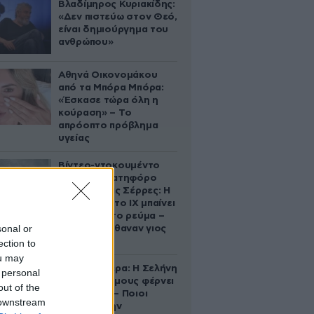
Βλαδίμηρος Κυριακίδης:
«Δεν πιστεύω στον Θεό,
είναι δημιούργημα του
ανθρώπου»
Αθηνά Οικονομάκου
από τα Μπόρα Μπόρα:
«Έσκασε τώρα όλη η
κούραση» – Το
απρόοπτο πρόβλημα
υγείας
Βίντεο-ντοκουμέντο
από το θανατηφόρο
τροχαίο στις Σέρρες: Η
στιγμή που το ΙΧ μπαίνει
στο αντίθετο ρεύμα –
sonal or
Ακαριαία πέθαναν γιος
και μητέρα
ection to
ou may
Ζώδια σήμερα: Η Σελήνη
 personal
στους Διδύμους φέρνει
out of the
ανατροπές – Ποιοι
 downstream
δέχονται την