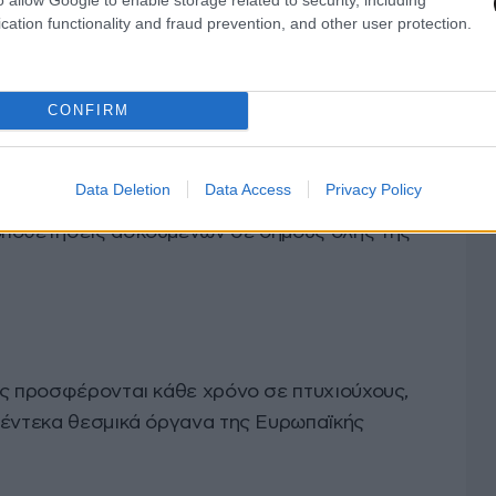
όγους επιτάχυνσης των σχετικών διαδικασιών. Οι
cation functionality and fraud prevention, and other user protection.
ους για τις θέσεις και τις ειδικότητες, που
 πρακτικής άσκησης, και στη συνέχεια θα
ς, στα πρότυπα των προκηρύξεων Συμβάσεων
CONFIRM
μοσιεύει το ΑΣΕΠ.
Data Deletion
Data Access
Privacy Policy
ινήσει μέσα στο Φεβρουάριο, ώστε μετά το
οποθετήσεις ασκούμενων σε δήμους όλης της
ης προσφέρονται κάθε χρόνο σε πτυχιούχους,
 έντεκα θεσμικά όργανα της Ευρωπαϊκής