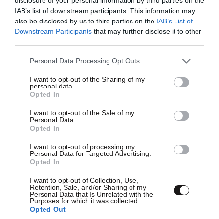
disclosure of your personal information by third parties on the
IAB’s list of downstream participants. This information may
also be disclosed by us to third parties on the
IAB’s List of
Downstream Participants
that may further disclose it to other
third parties.
Please note that this website/app uses one or more Google
Personal Data Processing Opt Outs
services and may gather and store information including but
not limited to your visit or usage behaviour. You may click to
I want to opt-out of the Sharing of my
personal data.
grant or deny consent to Google and its third-party tags to
Opted In
use your data for below specified purposes in below Google
consent section.
I want to opt-out of the Sale of my
Personal Data.
Opted In
george1973
19·12·2012 09:01
I want to opt-out of processing my
δεν πειράζει , δεν πειράζει ας κουραστούμε αλλα να
Personal Data for Targeted Advertising.
ειμαστε νόμιμοι . Ας καταλάβουν εστω και μια φορά
Opted In
ότι ούτε να κάνουν ότι θέλουν μπορούν , ουτε να
I want to opt-out of Collection, Use,
ειναι υπεράνω του νόμου αλλα και οταν θετουν ενα
Retention, Sale, and/or Sharing of my
Personal Data that Is Unrelated with the
μετρο να το εχουν σχεδιάσει σωστα . Ενα μάτσο [..]
Purposes for which it was collected.
όλοι τους ειναι που δεν μπορούν δυο γαιδάρων άχυρα
Opted Out