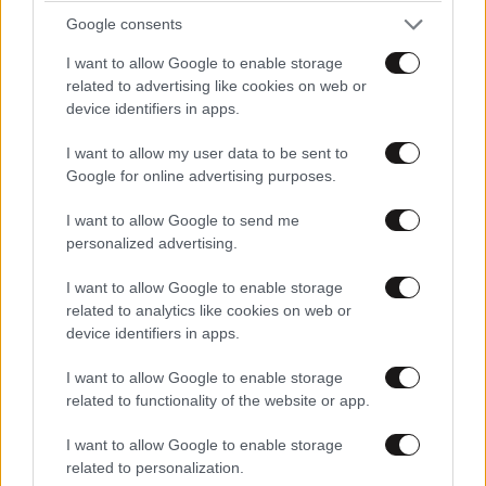
να χωρίσουν . Μου θέλουν και αναπτυξη !
Google consents
Απαντήστε
4
1
I want to allow Google to enable storage
related to advertising like cookies on web or
Aristos
device identifiers in apps.
19·12·2012 10:25
I want to allow my user data to be sent to
Συγνώμη, αλλά που είναι το νόμιμο ? Ο φόρος –
Google for online advertising purposes.
χαράτσι στην δεή που κολλάει ? μας λένε
κλέφτες, αλλά ουσιαστικά μας παίρνουν τα
I want to allow Google to send me
χρήματα με τσαμπουκά, χρήματα που ήδη έχουν
personalized advertising.
φορολογηθεί. Και το σπίτι για το οποίο έχει μπει
το χαράτσι, όταν φτιάχτηκε, όταν βγήκε άδεια
I want to allow Google to enable storage
related to analytics like cookies on web or
να φτιαχτεί, όταν μεταβιβάστηκε, όταν
device identifiers in apps.
διορθώθηκε πάντα ο φόρος πληρωνόταν
προκαταβολικά, και επίσης φόρο πληρώναμε και
I want to allow Google to enable storage
κατά την διάρκεια της κατασκευής του. Δηλαδή
related to functionality of the website or app.
ενώ έχουμε πληρώσει φόρους, μας ζητάνε
κιάλους κιάλους, και μας λένε εμάς οτι είμαστε
I want to allow Google to enable storage
οι κλέφτες και οτι επειδή τους κλέψαμε
related to personalization.