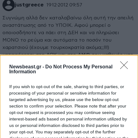
justgreece
19·12·2012 09:57
Συγνώμη αλλά δεν καταλαβαίνω όλη αυτή την απειλή
αναστάτωσης από το ΥΠΟΙΚ. Αφού μπορεί ο
οποιοσδήποτε να πάει στη ΔΕΗ και να πληρώσει
ΜΟΝΟ το ρεύμα και αυτόματα το ποσόν του
χαρατσιού (έχουμε τουρκοκρατία ακόμα;;;!!!)
μεταφέρεται στη ΔΟΥ και στο ΑΜΦ του καθενός μας.
Έτσι και οι λογαριασμοί που έχουν ήδη εκτυπωθεί από
Newsbeast.gr -
Do Not Process My Personal
την ΔΕΗ δεν πάνε χαμένοι αλλά και ό νόμος τηρείται.
Information
Γιατί όλη αυτή η απειλή της δήλωσης νέων στοιχείων
στις ΔΟΥ;
If you wish to opt-out of the sale, sharing to third parties, or
processing of your personal or sensitive information for
Απαντήστε
2
0
targeted advertising by us, please use the below opt-out
section to confirm your selection. Please note that after your
opt-out request is processed you may continue seeing
interest-based ads based on personal information utilized by
us or personal information disclosed to third parties prior to
your opt-out. You may separately opt-out of the further