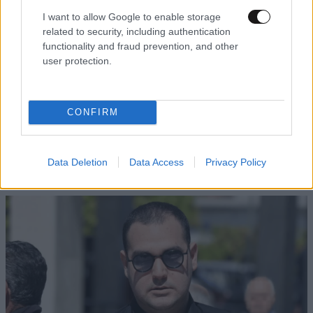
αναγκάζονται να βάλουν κιάλο κιάλο... Οι νόμοι
I want to allow Google to enable storage
δεν είναι τίποτα άλλο παρά εντολές των
related to security, including authentication
βουλευτών. Αυτοί όμως φρόντισαν και βγήκαν
functionality and fraud prevention, and other
από αυτά με ειδικό νόμο. Ποιος είναι ο κλέφτης
user protection.
άραγε?
Απαντήστε
0
0
CONFIRM
Data Deletion
Data Access
Privacy Policy
TRENDING