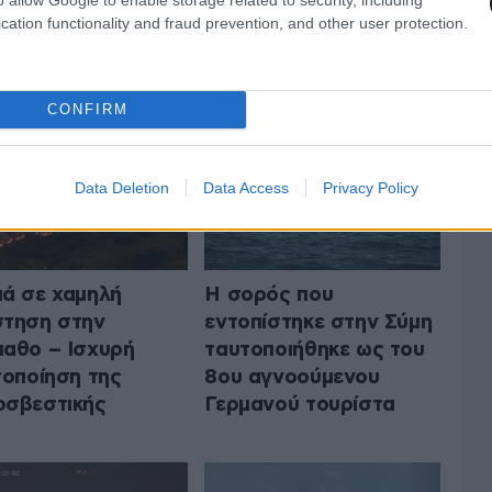
cation functionality and fraud prevention, and other user protection.
 ΤΗΝ ΕΛΛΑΔΑ
ΟΛΑ ΤΑ ΑΡΘΡΑ
CONFIRM
Data Deletion
Data Access
Privacy Policy
ά σε χαμηλή
Η σορός που
τηση στην
εντοπίστηκε στην Σύμη
αθο – Ισχυρή
ταυτοποιήθηκε ως του
τοποίηση της
8ου αγνοούμενου
σβεστικής
Γερμανού τουρίστα