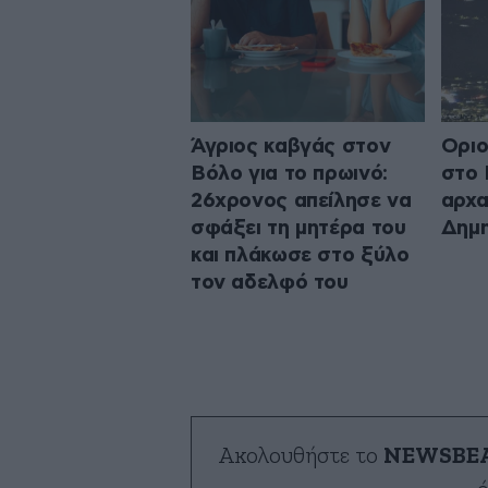
Άγριος καβγάς στον
Οριο
Βόλο για το πρωινό:
στο 
26χρονος απείλησε να
αρχα
σφάξει τη μητέρα του
Δημη
και πλάκωσε στο ξύλο
τον αδελφό του
Ακολουθήστε το
NEWSBE