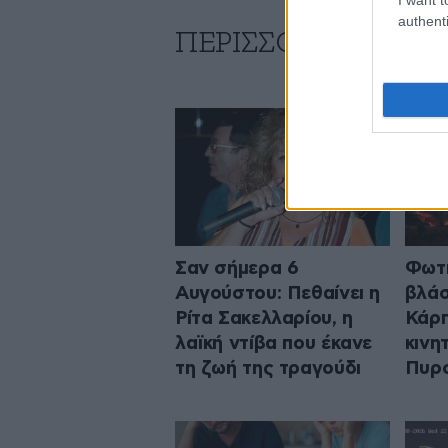
authenti
ΠΕΡΙΣΣΟΤΕΡΑ ΑΠΟ
Σαν σήμερα 6
Φωτι
Αυγούστου: Πεθαίνει η
βλάσ
Ρίτα Σακελλαρίου, η
Κάρπ
λαϊκή ντίβα που έκανε
κινη
τη ζωή της τραγούδι
Πυρο