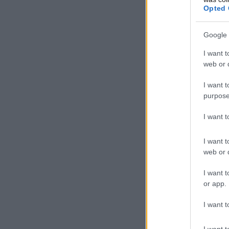
Opted 
Google 
I want t
web or d
I want t
purpose
I want 
I want t
web or d
I want t
or app.
I want t
I want t