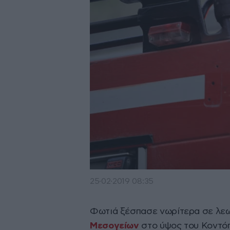
25·02·2019 08:35
Φωτιά ξέσπασε νωρίτερα σε λεω
Μεσογείων
στο ύψος του Κοντό