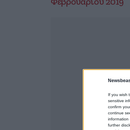
Φεβρουαρίου 2019
Newsbeast
If you wish 
sensitive in
confirm you
continue se
information 
further disc