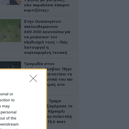
9 μήνες με γιατρούς,
είχε παραλύσει έπαιρνε
κορτιζόνες»
Στην Ουάσινγκτον
απελευθερώνουν
600.000 κουνούπια για
να μειώσουν τον
πληθυσμό τους – Πώς
λειτουργεί η
συγκεκριμένη τεχνική
Τραγωδία στον
Ασώματο Λέσβου: Πήγε
στο κτήμα να ποτίσει τα
οπωροκηπευτικά του και
βρέθηκε νεκρός στο
πηγάδι
sonal or
ection to
Ο Ντόναλντ Τραμπ
ou may
Τζούνιορ εξαγόρασε το
μερίδιο της Κίμπερλι
 personal
Γκίλφοϊλ στην πολυτελή
out of the
έπαυλη των 13,6 εκατ.
 downstream
δολαρίων