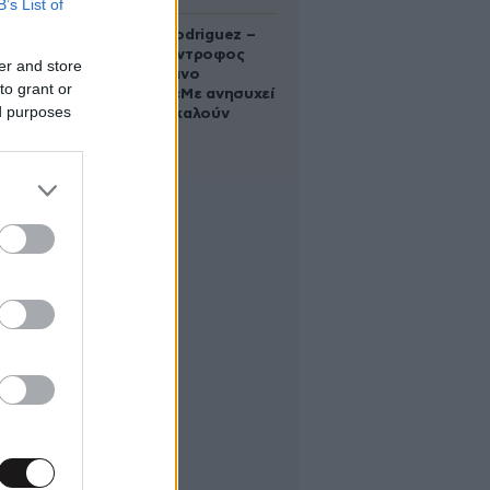
B’s List of
Georgina Rodriguez –
Ξεσπά η σύντροφος
er and store
του Κριστιάνο
to grant or
Ρονάλντο: «Με ανησυχεί
ed purposes
που με αποκαλούν
χοντρή»