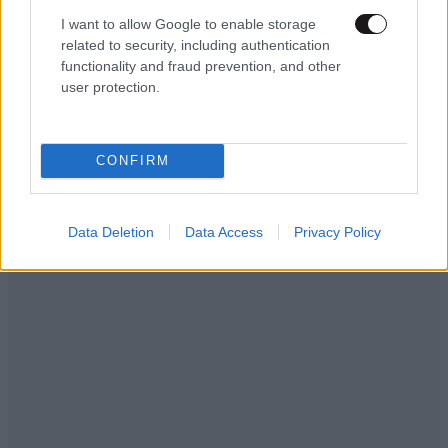
τη στιγμή που ο ίδιος ο ΕΦΕΤ αναφέρει οτι πρόκειται
I want to allow Google to enable storage
related to security, including authentication
για μη παθογόνο βακτήριο προς τι τόσος ντόρος. Ναι
functionality and fraud prevention, and other
στη ενημέρωση του καταναλωτή αλλά όχι στην
user protection.
παραπληροφόρηση.
Απαντήστε
0
0
CONFIRM
Data Deletion
Data Access
Privacy Policy