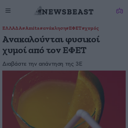
ΕΛΛΑΔΑ
#Amita
#ανάκληση
#ΕΦΕΤ
#χυμός
Ανακαλούνται φυσικοί
χυμοί από τον ΕΦΕΤ
Διαβάστε την απάντηση της 3Ε