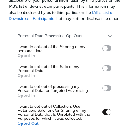
disclosure of your personal information by third parties on the
IAB’s list of downstream participants. This information may
also be disclosed by us to third parties on the
IAB’s List of
Downstream Participants
that may further disclose it to other
third parties.
Please note that this website/app uses one or more Google
Personal Data Processing Opt Outs
services and may gather and store information including but
not limited to your visit or usage behaviour. You may click to
I want to opt-out of the Sharing of my
personal data.
grant or deny consent to Google and its third-party tags to
Opted In
use your data for below specified purposes in below Google
consent section.
I want to opt-out of the Sale of my
Personal Data.
Opted In
ΣΧΌΛΙΑ ΑΝΑΓΝΩΣΤΏΝ
7
I want to opt-out of processing my
Personal Data for Targeted Advertising.
Opted In
I want to opt-out of Collection, Use,
Retention, Sale, and/or Sharing of my
Personal Data that Is Unrelated with the
Purposes for which it was collected.
ΠΡΟΣΘΕΣΤΕ ΤΟ ΣΧΟΛΙΟ ΣΑΣ
Opted Out