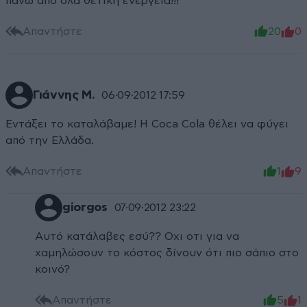
πανω απο ολα θετικη ενεργεια!!!
Απαντήστε
20
0
Γιάννης Μ.
06·09·2012 17:59
Εντάξει το καταλάβαμε! Η Coca Cola θέλει να φύγει
από την Ελλάδα.
Απαντήστε
1
9
giorgos
07·09·2012 23:22
Αυτό κατάλαβες εσύ?? Οχι οτι για να
χαμηλώσουν το κόστος δίνουν ότι πιο σάπιο στο
κοινό?
Απαντήστε
5
1