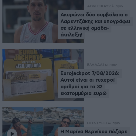
ΑΘΛΗΤΙΚΑ
59 λ. πριν
Ακυρώνει δύο συμβόλαια ο
Λαρεντζάκης και υπογράφει
σε ελληνική ομάδα-
έκπληξη!
ΕΛΛΑΔΑ
1 ω. πριν
Eurojackpot 7/08/2026:
Αυτοί είναι οι τυχεροί
αριθμοί για τα 32
εκατομμύρια ευρώ
LIFESTYLE
1 ω. πριν
Η Μαρίνα Βερνίκου πόζαρε