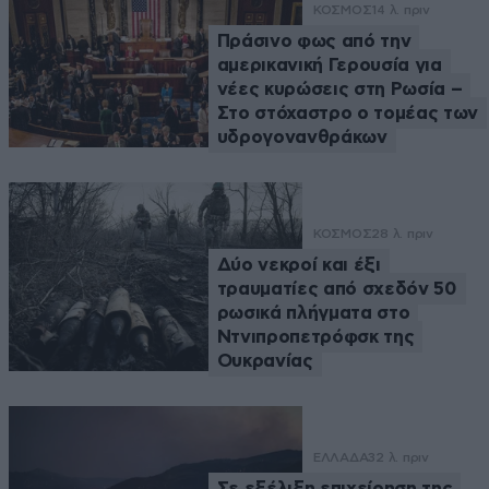
ΚΟΣΜΟΣ
14 λ. πριν
Πράσινο φως από την
αμερικανική Γερουσία για
νέες κυρώσεις στη Ρωσία –
Στο στόχαστρο ο τομέας των
υδρογονανθράκων
ΚΟΣΜΟΣ
28 λ. πριν
Δύο νεκροί και έξι
τραυματίες από σχεδόν 50
ρωσικά πλήγματα στο
Ντνιπροπετρόφσκ της
Ουκρανίας
ΕΛΛΑΔΑ
32 λ. πριν
Σε εξέλιξη επιχείρηση της