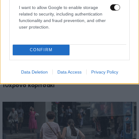
I want to allow Google to enable storage
related to security, including authentication
functionality and fraud prevention, and other
user protection.
CONFIRM
ΕΛΛΑΔΑ
2 ω. πριν
Αδιανόητο περιστατικό στην Κρήτη: Τουρίστας
Data Deletion
Data Access
Privacy Policy
ρώτησε πόσο κοστίζει για να ασελγήσει σε ένα
10χρονο κοριτσάκι