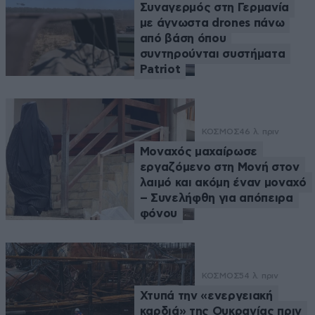
Συναγερμός στη Γερμανία
με άγνωστα drones πάνω
από βάση όπου
συντηρούνται συστήματα
Patriot
ΚΟΣΜΟΣ
46 λ. πριν
Μοναχός μαχαίρωσε
εργαζόμενο στη Μονή στον
λαιμό και ακόμη έναν μοναχό
– Συνελήφθη για απόπειρα
φόνου
ΚΟΣΜΟΣ
54 λ. πριν
Χτυπά την «ενεργειακή
καρδιά» της Ουκρανίας πριν