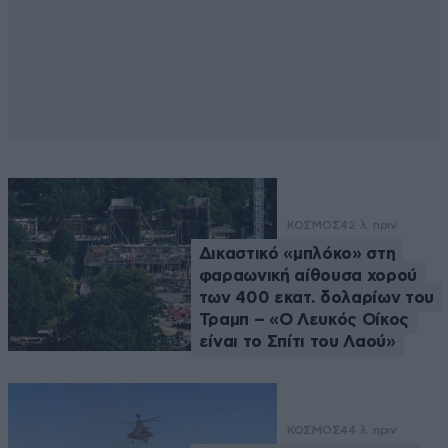
ΚΟΣΜΟΣ
42 λ. πριν
Δικαστικό «μπλόκο» στη
φαραωνική αίθουσα χορού
των 400 εκατ. δολαρίων του
Τραμπ – «Ο Λευκός Οίκος
είναι το Σπίτι του Λαού»
ΚΟΣΜΟΣ
44 λ. πριν