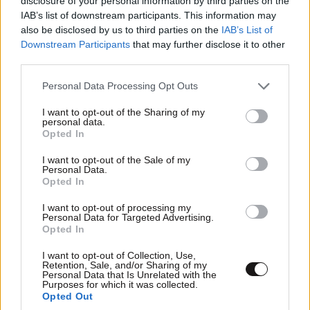
disclosure of your personal information by third parties on the
IAB’s list of downstream participants. This information may
also be disclosed by us to third parties on the
IAB’s List of
Downstream Participants
that may further disclose it to other
third parties.
Please note that this website/app uses one or more Google
Personal Data Processing Opt Outs
services and may gather and store information including but
not limited to your visit or usage behaviour. You may click to
I want to opt-out of the Sharing of my
personal data.
grant or deny consent to Google and its third-party tags to
Opted In
use your data for below specified purposes in below Google
consent section.
I want to opt-out of the Sale of my
Personal Data.
Opted In
I want to opt-out of processing my
LIFESTYLE
07·08·2026 18:48
Personal Data for Targeted Advertising.
Ξεσπά ο Χρήστος Δάντης: «Δεν περίμενα την
Opted In
αχαριστία των ανθρώπων του χώρου»
I want to opt-out of Collection, Use,
Retention, Sale, and/or Sharing of my
Personal Data that Is Unrelated with the
Purposes for which it was collected.
Opted Out