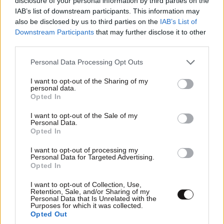
disclosure of your personal information by third parties on the
μετακομίσουμε»: Απαρηγόρητη η οικογένεια
IAB’s list of downstream participants. This information may
από τη Βρετανία που είδε το όνειρο ζωής να
Κώστας Γεωργίου
05·05·2018 19:18
also be disclosed by us to third parties on the
IAB’s List of
γίνεται στάχτη
Downstream Participants
that may further disclose it to other
Εύγε! Η Ελλάδα για μια ακόμα φορά δίδαξε πολιτισμό!
third parties.
Αυτό πονάει πιο πολύ.......
Please note that this website/app uses one or more Google
Personal Data Processing Opt Outs
services and may gather and store information including but
Απαντήστε
1
0
not limited to your visit or usage behaviour. You may click to
I want to opt-out of the Sharing of my
personal data.
grant or deny consent to Google and its third-party tags to
Opted In
use your data for below specified purposes in below Google
consent section.
I want to opt-out of the Sale of my
Personal Data.
Μστ
05·05·2018 17:05
Opted In
Με τη μπουλντόζα τι έγινε τελικά..?? Τη κράτησε ο
I want to opt-out of processing my
Καμμένος για λάφυρο πολέμου..??
Personal Data for Targeted Advertising.
Opted In
Απαντήστε
4
0
I want to opt-out of Collection, Use,
Retention, Sale, and/or Sharing of my
Personal Data that Is Unrelated with the
Λουκάνικος
05·05·2018 18:11
Purposes for which it was collected.
Opted Out