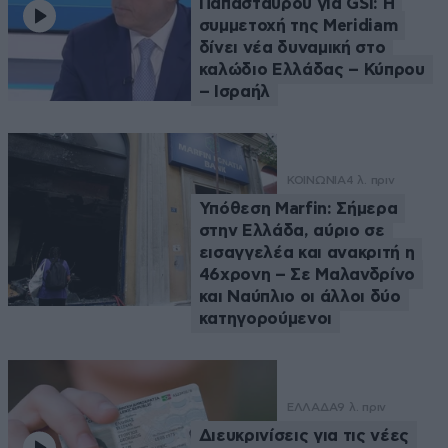
Παπασταύρου για GSI: Η
συμμετοχή της Meridiam
δίνει νέα δυναμική στο
καλώδιο Ελλάδας – Κύπρου
– Ισραήλ
ΚΟΙΝΩΝΙΑ
4 λ. πριν
Υπόθεση Marfin: Σήμερα
στην Ελλάδα, αύριο σε
εισαγγελέα και ανακριτή η
46χρονη – Σε Μαλανδρίνο
και Ναύπλιο οι άλλοι δύο
κατηγορούμενοι
ΕΛΛΑΔΑ
9 λ. πριν
Διευκρινίσεις για τις νέες