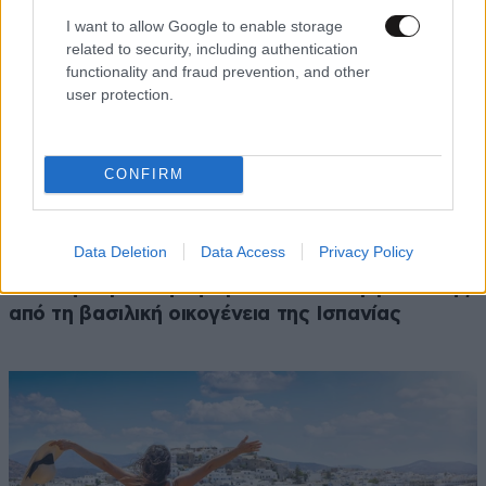
I want to allow Google to enable storage
related to security, including authentication
functionality and fraud prevention, and other
user protection.
CONFIRM
LIFESTYLE
05·08·2026 17:48
Data Deletion
Data Access
Privacy Policy
Παλάτι Marivent: Πώς οι κληρονόμοι του
Ιωάννη Σαριδάκη αφαίρεσαν 1.300 έργα τέχνης
από τη βασιλική οικογένεια της Ισπανίας