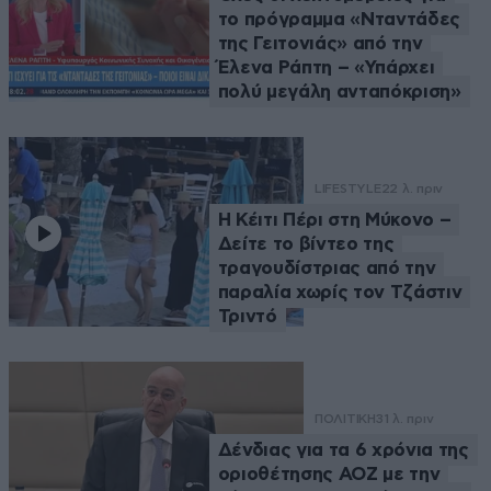
το πρόγραμμα «Νταντάδες
της Γειτονιάς» από την
Έλενα Ράπτη – «Υπάρχει
πολύ μεγάλη ανταπόκριση»
LIFESTYLE
22 λ. πριν
Η Κέιτι Πέρι στη Μύκονο –
Δείτε το βίντεο της
τραγουδίστριας από την
παραλία χωρίς τον Τζάστιν
Τριντό
ΠΟΛΙΤΙΚΗ
31 λ. πριν
Δένδιας για τα 6 χρόνια της
οριοθέτησης ΑΟΖ με την