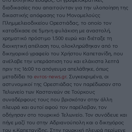
στο ελληνικό έδαφος. Οι γραφειοκρατικές
διαδικασίες που απαιτούνταν για την υλοποίηση της
δικαστικής απόφασης του Μονομελούςς
Πλημμελειοδικείου Ορεστιάδας, το οποίο τον
καταδίκασε σε 5μηνη φυλάκιση με αναστολή,
χρηματικό πρόστιμο 1.500 ευρώ και διέταξε τη
διοικητική απέλαση του, ολοκληρώθηκαν από το
δικηγορικό γραφείο του Χρήστου Καπετανίδη, που
ανέλαβε την υπεράσπιση του και ελάχιστα λεπτά
πριν τις 16:00 το απόγευμα απελάθηκε, όπως
μεταδίδει το
evros-news.gr
. Συγκεκριμένα, οι
αστυνομικοί της Ορεστιάδας τον παρέδωσαν στο
Τελωνείο των Καστανεών σε Τούρκους
συναδέρφους τους που βρισκόταν στην άλλη
πλευρά και αυτοί αφού τον παρέλαβαν, τον
οδήγησαν στο τουρκικό Τελωνείο. Τον συνόδευε και
πήγε μαζί του στην Αδριανούπολη και ο δικηγόρος
του κ.Καπετανίδης. Στην τουρκική πλευρά περίμενε