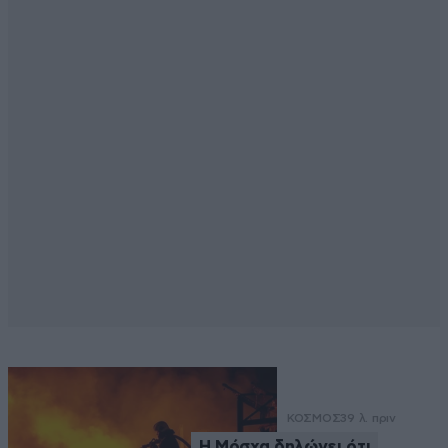
ΚΟΣΜΟΣ
39 λ. πριν
Η Μόσχα δηλώνει ότι