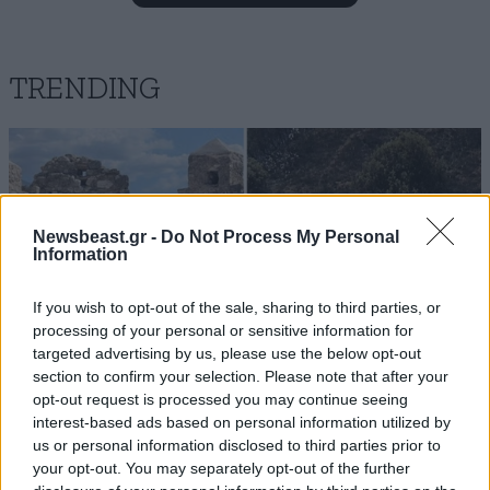
Μπράβο ! Έτσι για να ξέρουν οτι εδώ υπάρχει
δικαιοσύνη για τους αλλοδαπούς Μπράβο ! Έτσι για
να ξέρουν οτι εδώ υπάρχει δικαιοσύνη για τους
αλλοδαπούςΜπράβο ! Έτσι για να ξέρουν οτι εδώ
TRENDING
υπάρχει δικαιοσύνη για τους αλλοδαπούς.....!!!!!!!!!!!!!!!!
Απαντήστε
0
0
Newsbeast.gr -
Do Not Process My Personal
Information
ΒΑΡΕΘΗΚΑ...ΞΑΝΑ
05·05·2018 20:12
Μπράβο ! Έτσι για να ξέρουν οτι εδώ υπάρχει
If you wish to opt-out of the sale, sharing to third parties, or
processing of your personal or sensitive information for
δικαιοσύνη για τους αλλοδαπούς. Τα εσωτερικά μας
targeted advertising by us, please use the below opt-out
αφορούν εμάς κι όχι τους γείτονες, μικρόμυαλοι
section to confirm your selection. Please note that after your
Μογγόλοι.
opt-out request is processed you may continue seeing
interest-based ads based on personal information utilized by
Απαντήστε
1
0
us or personal information disclosed to third parties prior to
ΕΛΛΑΔΑ
05·08·2026 21:24
your opt-out. You may separately opt-out of the further
«Κάηκε το σπίτι μας στην Ελλάδα λίγο πριν