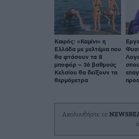
Καιρός: «Καμίνι» η
Εργο
Ελλάδα με μελτέμια που
Φυσι
θα φτάσουν τα 8
Λογο
μποφόρ – 36 βαθμούς
σπου
Κελσίου θα δείξουν τα
επαγ
θερμόμετρα
προο
Ακολουθήστε το
NEWSBE
ό