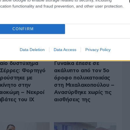
cation functionality and fraud prevention, and other user protection.
CONFIRM
Data Deletion
Data Access
Privacy Policy
αίο δυστύχημα
Γυναίκα έπεσε σε
 Σέρρες: Φορτηγό
ακάλυπτο από τον 5ο
ρούστηκε με
όροφο πολυκατοικίας
κίνητο στην
στη Μιχαλακοπούλου –
ιοκώμη – Νεκροί
Ανασύρθηκε χωρίς τις
πιβάτες του ΙΧ
αισθήσεις της