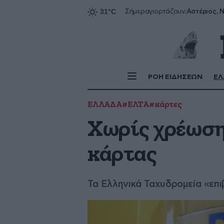
Αστέριος, Ν
Σήμερα
γιορτάζουν:
ΡΟΗ ΕΙΔΗΣΕΩΝ
ΕΛ
ΕΛΛΑΔΑ
#ΕΛΤΑ
#κάρτες
Χωρίς χρέωση
κάρτας
Τα Ελληνικά Ταχυδρομεία «επ