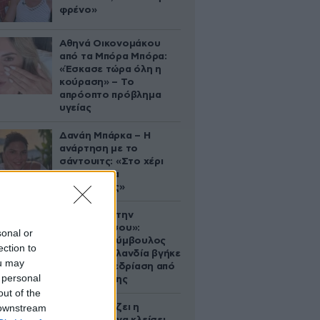
φρένο»
Αθηνά Οικονομάκου
από τα Μπόρα Μπόρα:
«Έσκασε τώρα όλη η
κούραση» – Το
απρόοπτο πρόβλημα
υγείας
Δανάη Μπάρκα – Η
ανάρτηση με το
σάντουιτς: «Στο χέρι
σου είναι να
αδυνατίσεις»
«Βλέπουμε την
μπουγάδα σου»:
sonal or
Δημοτική σύμβουλος
ection to
στη Νέα Ζηλανδία βγήκε
ou may
live σε συνεδρίαση από
 personal
το μπάνιο της
out of the
 downstream
Πώς σχεδιάζει η