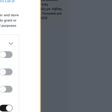
κυβέρνηση να κλείσει
B’s List of
τους ανοιχτούς
λογαριασμούς με Λιβύη,
Αλβανία και Τουρκία για
er and store
τη χάραξη ΑΟΖ
to grant or
ed purposes