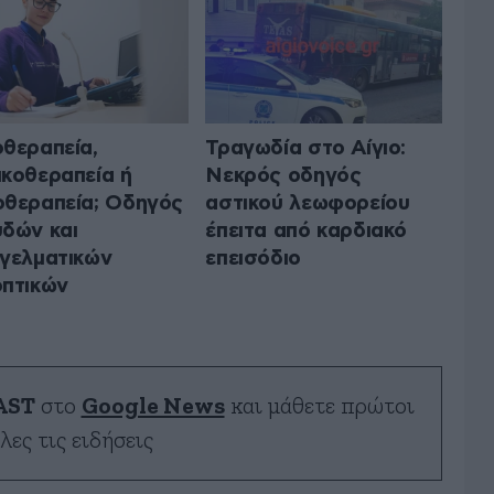
θεραπεία,
Τραγωδία στο Αίγιο:
κοθεραπεία ή
Νεκρός οδηγός
θεραπεία; Οδηγός
αστικού λεωφορείου
δών και
έπειτα από καρδιακό
γελματικών
επεισόδιο
πτικών
AST
στο
Google News
και μάθετε πρώτοι
λες τις ειδήσεις