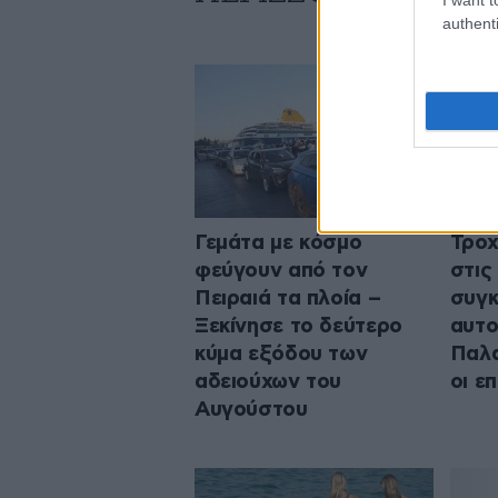
authenti
Γεμάτα με κόσμο
Τροχ
φεύγουν από τον
στις
Πειραιά τα πλοία –
συγκ
Ξεκίνησε το δεύτερο
αυτο
κύμα εξόδου των
Παλα
αδειούχων του
οι ε
Αυγούστου