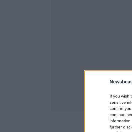
Newsbeast
If you wish 
sensitive in
confirm you
continue se
information 
further disc