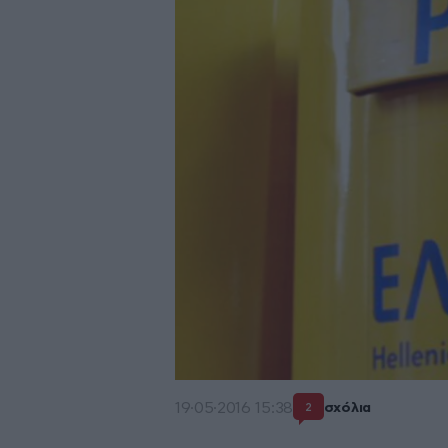
19·05·2016 15:38
σχόλια
2