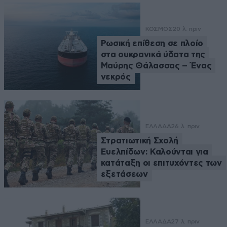
ΚΟΣΜΟΣ
20 λ. πριν
Ρωσική επίθεση σε πλοίο
στα ουκρανικά ύδατα της
Μαύρης Θάλασσας – Ένας
νεκρός
ΕΛΛΑΔΑ
26 λ. πριν
Στρατιωτική Σχολή
Ευελπίδων: Καλούνται για
κατάταξη οι επιτυχόντες των
εξετάσεων
ΕΛΛΑΔΑ
27 λ. πριν