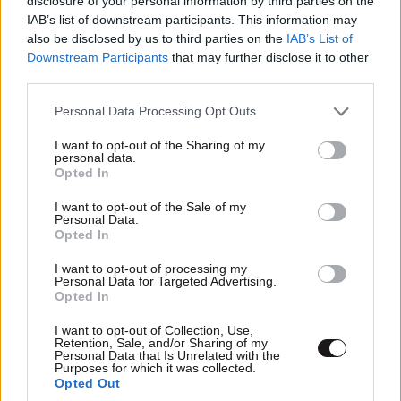
disclosure of your personal information by third parties on the
IAB’s list of downstream participants. This information may
also be disclosed by us to third parties on the
IAB’s List of
Downstream Participants
that may further disclose it to other
third parties.
Please note that this website/app uses one or more Google
Personal Data Processing Opt Outs
services and may gather and store information including but
not limited to your visit or usage behaviour. You may click to
I want to opt-out of the Sharing of my
personal data.
grant or deny consent to Google and its third-party tags to
Opted In
use your data for below specified purposes in below Google
consent section.
I want to opt-out of the Sale of my
Personal Data.
Opted In
I want to opt-out of processing my
Personal Data for Targeted Advertising.
Opted In
LIFESTYLE
05·08·2026 17:48
Παλάτι Marivent: Πώς οι κληρονόμοι του
I want to opt-out of Collection, Use,
Retention, Sale, and/or Sharing of my
Ιωάννη Σαριδάκη αφαίρεσαν 1.300 έργα τέχνης
Personal Data that Is Unrelated with the
Purposes for which it was collected.
από τη βασιλική οικογένεια της Ισπανίας
Opted Out