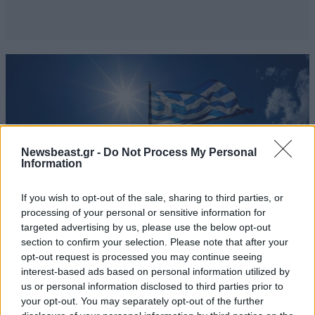
Newsbeast.gr -
Do Not Process My Personal
Information
If you wish to opt-out of the sale, sharing to third parties, or
processing of your personal or sensitive information for
targeted advertising by us, please use the below opt-out
section to confirm your selection. Please note that after your
opt-out request is processed you may continue seeing
ΠΟΛΙΤΙΚΗ
06·08·2026 06:19
interest-based ads based on personal information utilized by
Πώς σχεδιάζει η κυβέρνηση να κλείσει τους
us or personal information disclosed to third parties prior to
ανοιχτούς λογαριασμούς με Λιβύη, Αλβανία και
your opt-out. You may separately opt-out of the further
Τουρκία για τη χάραξη ΑΟΖ