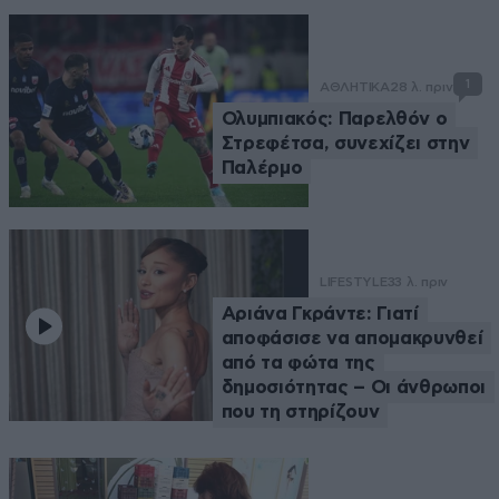
1
ΑΘΛΗΤΙΚΑ
28 λ. πριν
Ολυμπιακός: Παρελθόν ο
Στρεφέτσα, συνεχίζει στην
Παλέρμο
LIFESTYLE
33 λ. πριν
Αριάνα Γκράντε: Γιατί
αποφάσισε να απομακρυνθεί
από τα φώτα της
δημοσιότητας – Οι άνθρωποι
που τη στηρίζουν