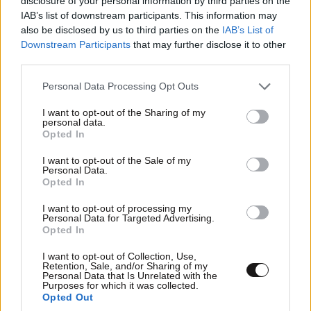
disclosure of your personal information by third parties on the
IAB’s list of downstream participants. This information may
also be disclosed by us to third parties on the
IAB’s List of
Downstream Participants
that may further disclose it to other
third parties.
Please note that this website/app uses one or more Google
Personal Data Processing Opt Outs
services and may gather and store information including but
not limited to your visit or usage behaviour. You may click to
I want to opt-out of the Sharing of my
personal data.
grant or deny consent to Google and its third-party tags to
Opted In
use your data for below specified purposes in below Google
consent section.
I want to opt-out of the Sale of my
Personal Data.
Opted In
I want to opt-out of processing my
Personal Data for Targeted Advertising.
Opted In
I want to opt-out of Collection, Use,
Retention, Sale, and/or Sharing of my
Personal Data that Is Unrelated with the
Purposes for which it was collected.
Opted Out