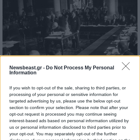
Newsbeast.gr -
Do Not Process My Personal
Information
If you wish to opt-out of the sale, sharing to third parties, or
ΕΛΛΑΔΑ
10·08·2026 00:07
processing of your personal or sensitive information for
Σαν σήμερα 10 Αυγούστου: Η Ελλάδα αγγίζει
targeted advertising by us, please use the below opt-out
για λίγο το όνειρο «των δύο ηπείρων και των
section to confirm your selection. Please note that after your
πέντε θαλασσών»
opt-out request is processed you may continue seeing
interest-based ads based on personal information utilized by
us or personal information disclosed to third parties prior to
your opt-out. You may separately opt-out of the further