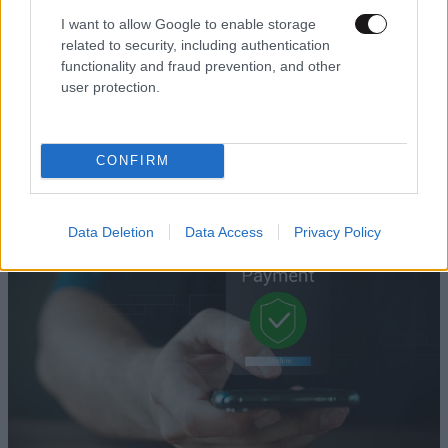
I want to allow Google to enable storage
related to security, including authentication
functionality and fraud prevention, and other
ΠΡΟΛΗΨΗ & ΘΕΡΑΠΕΙΑ
2 ω. πριν
user protection.
Το μυαλό μπορεί να γυμναστεί, όπως ακριβώς
και οι μύες – Νευρολόγος εξηγεί πώς να
ενισχύσετε την υγεία του εγκεφάλου
CONFIRM
Data Deletion
Data Access
Privacy Policy