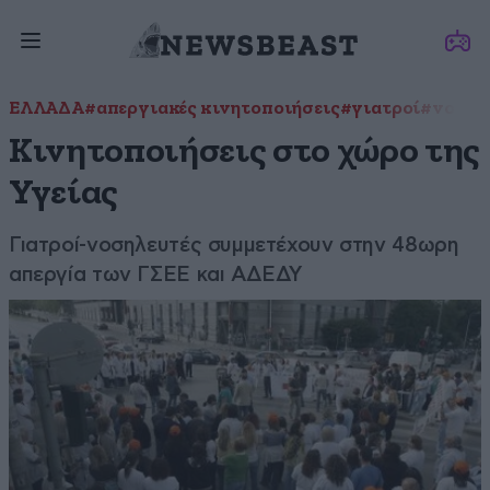
ΕΛΛΑΔΑ
#απεργιακές κινητοποιήσεις
#γιατροί
#νοσηλ
Κινητοποιήσεις στο χώρο της
Υγείας
Γιατροί-νοσηλευτές συμμετέχουν στην 48ωρη
απεργία των ΓΣΕΕ και ΑΔΕΔΥ