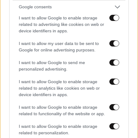
ιδανικό πρόγραμμα καθώς μεγαλώνετε
Google consents
I want to allow Google to enable storage
related to advertising like cookies on web or
device identifiers in apps.
I want to allow my user data to be sent to
Google for online advertising purposes.
I want to allow Google to send me
personalized advertising.
I want to allow Google to enable storage
related to analytics like cookies on web or
device identifiers in apps.
LIFESTYLE
2 ω. πριν
I want to allow Google to enable storage
Αμαλία Κωστοπούλου: Γαμήλιο ταξίδι με τον
related to functionality of the website or app.
Τζέικ Μέντγουελ στην Ιταλία – Island hopping
με σκάφος σε Πόντσα και Ίσκια
I want to allow Google to enable storage
related to personalization.