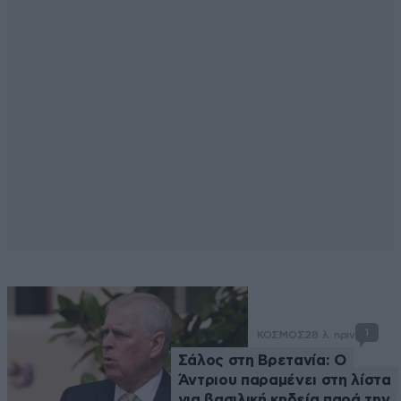
1
ΚΟΣΜΟΣ
28 λ. πριν
Σάλος στη Βρετανία: Ο
Άντριου παραμένει στη λίστα
για βασιλική κηδεία παρά την