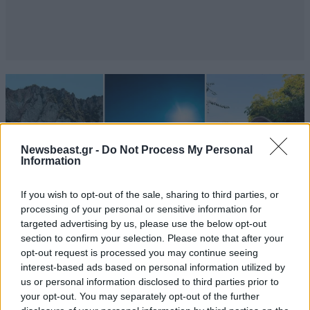
Newsbeast.gr -
Do Not Process My Personal
Information
If you wish to opt-out of the sale, sharing to third parties, or
processing of your personal or sensitive information for
targeted advertising by us, please use the below opt-out
section to confirm your selection. Please note that after your
opt-out request is processed you may continue seeing
interest-based ads based on personal information utilized by
LIFESTYLE
08·08·2026 19:12
us or personal information disclosed to third parties prior to
Εριέττα Κούρκουλου – Τα 33α γενέθλια και τα
your opt-out. You may separately opt-out of the further