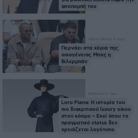
αποπομπή του
ΑΘΛΗΤΙΚΑ
36 λ. πριν
Περνάει στα χέρια της
οικογένειας Μπας η
Βιλερμπάν
ΜΟΔΑ
44 λ. πριν
Loro Piana: Η ιστορία του
πιο διακριτικού luxury οίκου
στον κόσμο – Εκεί όπου το
πραγματικό status δεν
χρειάζεται λογότυπο