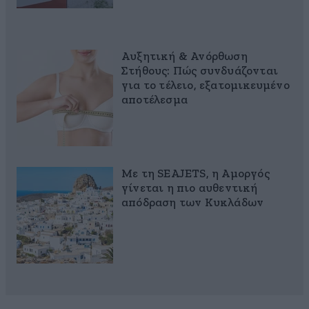
Αυξητική & Ανόρθωση
Στήθους: Πώς συνδυάζονται
για το τέλειο, εξατομικευμένο
αποτέλεσμα
Με τη SEAJETS, η Αμοργός
γίνεται η πιο αυθεντική
απόδραση των Κυκλάδων