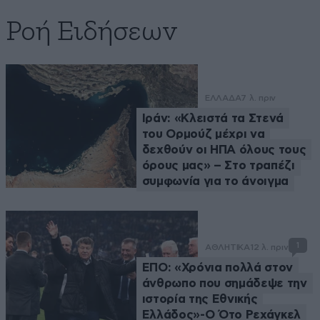
Ροή Ειδήσεων
ΕΛΛΑΔΑ
7 λ. πριν
Ιράν: «Κλειστά τα Στενά
του Ορμούζ μέχρι να
δεχθούν οι ΗΠΑ όλους τους
όρους μας» – Στο τραπέζι
συμφωνία για το άνοιγμα
1
ΑΘΛΗΤΙΚΑ
12 λ. πριν
ΕΠΟ: «Χρόνια πολλά στον
άνθρωπο που σημάδεψε την
ιστορία της Εθνικής
Ελλάδος»-Ο Ότο Ρεχάγκελ