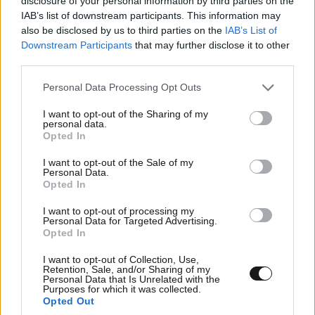
disclosure of your personal information by third parties on the
φιλιά με τον Βύρωνα Βασιλειάδη: «Καμία στιγμή
IAB’s list of downstream participants. This information may
ευτυχίας δεδομένη»
also be disclosed by us to third parties on the
IAB’s List of
Downstream Participants
that may further disclose it to other
third parties.
Please note that this website/app uses one or more Google
Personal Data Processing Opt Outs
services and may gather and store information including but
not limited to your visit or usage behaviour. You may click to
I want to opt-out of the Sharing of my
personal data.
grant or deny consent to Google and its third-party tags to
Opted In
use your data for below specified purposes in below Google
consent section.
I want to opt-out of the Sale of my
Personal Data.
Opted In
I want to opt-out of processing my
Personal Data for Targeted Advertising.
Opted In
I want to opt-out of Collection, Use,
FITNESS
09·08·2026 09:30
Retention, Sale, and/or Sharing of my
Personal Data that Is Unrelated with the
Οι 5 ασκήσεις που πρέπει να κάνετε για μια ζωή
Purposes for which it was collected.
με δύναμη και αυτονομία – Ένα απλό αλλά
Opted Out