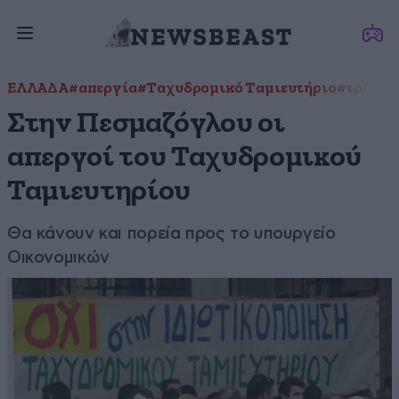
ΕΛΛΑΔΑ
#απεργία
#Ταχυδρομικό Ταμιευτήριο
#τράπεζ
Στην Πεσμαζόγλου οι
απεργοί του Ταχυδρομικού
Ταμιευτηρίου
Θα κάνουν και πορεία προς το υπουργείο
Οικονομικών