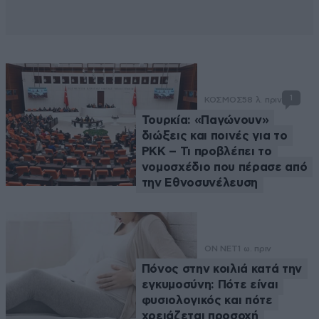
1
ΚΟΣΜΟΣ
58 λ. πριν
Τουρκία: «Παγώνουν»
διώξεις και ποινές για το
PKK – Τι προβλέπει το
νομοσχέδιο που πέρασε από
την Εθνοσυνέλευση
ON NET
1 ω. πριν
Πόνος στην κοιλιά κατά την
εγκυμοσύνη: Πότε είναι
φυσιολογικός και πότε
χρειάζεται προσοχή