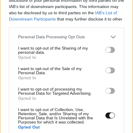
disclosure of your personal information by third parties on the
IAB’s list of downstream participants. This information may
also be disclosed by us to third parties on the
IAB’s List of
Downstream Participants
that may further disclose it to other
third parties.
Please note that this website/app uses one or more Google
Personal Data Processing Opt Outs
services and may gather and store information including but
not limited to your visit or usage behaviour. You may click to
I want to opt-out of the Sharing of my
personal data.
grant or deny consent to Google and its third-party tags to
Opted In
use your data for below specified purposes in below Google
consent section.
I want to opt-out of the Sale of my
Personal Data.
ΟΙΚΟΝΟΜΙΑ
08·08·2026 13:03
Opted In
Ποιοι φορολογούμενοι θα λάβουν email ή
I want to opt-out of processing my
τηλεφώνημα από την ΑΑΔΕ για φορολογικές
Personal Data for Targeted Advertising.
εκκρεμότητες
Opted In
I want to opt-out of Collection, Use,
Retention, Sale, and/or Sharing of my
Personal Data that Is Unrelated with the
Purposes for which it was collected.
Opted Out