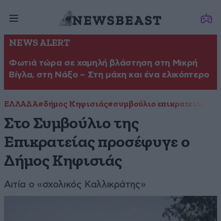
NEWS ALERT
Φωτιά τώρα σε χαμηλή βλάστηση στη Μικρή
Βίγλα, στη Νάξο – Στη μάχη και ένα ελικόπτερο
ΕΛΛΑΔΑ
#δήμος Κηφισιάς
#συμβούλιο επικρατείας
Στο Συμβούλιο της
Επικρατείας προσέφυγε ο
Δήμος Κηφισιάς
Αιτία ο «σχολικός Καλλικράτης»