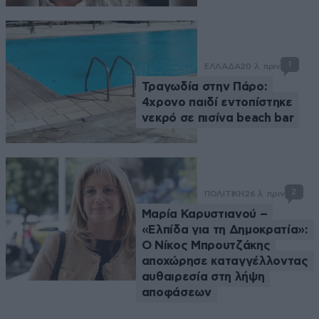
1
ΕΛΛΑΔΑ
20 λ. πριν
Τραγωδία στην Πάρο:
4χρονο παιδί εντοπίστηκε
νεκρό σε πισίνα beach bar
2
ΠΟΛΙΤΙΚΗ
26 λ. πριν
Μαρία Καρυστιανού –
«Ελπίδα για τη Δημοκρατία»:
Ο Νίκος Μπρουτζάκης
αποχώρησε καταγγέλλοντας
αυθαιρεσία στη λήψη
αποφάσεων