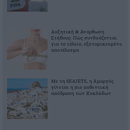
Αυξητική & Ανόρθωση
Στήθους: Πώς συνδυάζονται
για το τέλειο, εξατομικευμένο
αποτέλεσμα
Με τη SEAJETS, η Αμοργός
γίνεται η πιο αυθεντική
απόδραση των Κυκλάδων