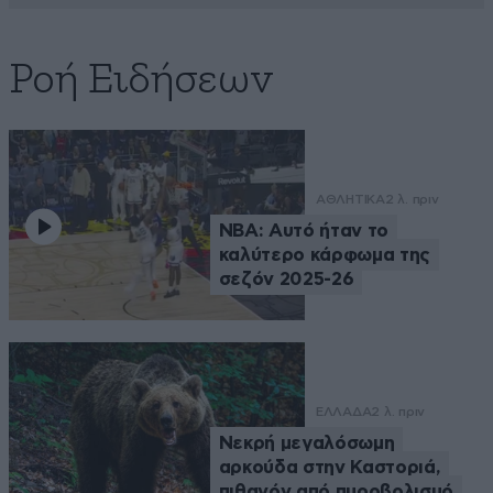
Ροή Ειδήσεων
ΑΘΛΗΤΙΚΑ
2 λ. πριν
NBA: Αυτό ήταν το
καλύτερο κάρφωμα της
σεζόν 2025-26
ΕΛΛΑΔΑ
2 λ. πριν
Νεκρή μεγαλόσωμη
αρκούδα στην Καστοριά,
πιθανόν από πυροβολισμό