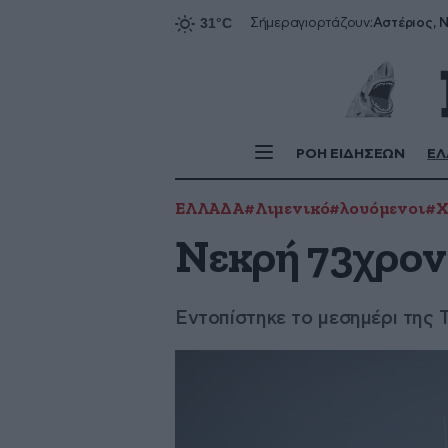
Αστέριος, Ν
Σήμερα
γιορτάζουν:
ΡΟΗ ΕΙΔΗΣΕΩΝ
ΕΛ
ΕΛΛΑΔΑ
#Λιμενικό
#λουόμενοι
#Χ
Νεκρή 73χρον
Εντοπίστηκε το μεσημέρι της Τ