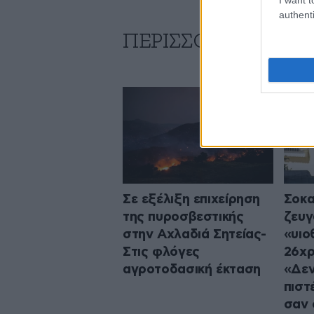
authenti
ΠΕΡΙΣΣΟΤΕΡΑ ΑΠΟ
Σε εξέλιξη επιχείρηση
Σοκα
της πυροσβεστικής
ζευγ
στην Αχλαδιά Σητείας-
«υιο
Στις φλόγες
26χρ
αγροτοδασική έκταση
«Δεν
πιστ
σαν 