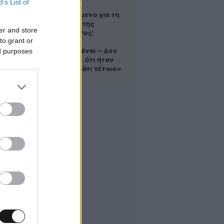
B’s List of
Αφγανό
κατηγορούμενο για τη
δολοφονία της
er and store
Ελίζαμπεθ Ρος:
to grant or
«Είμαστε
ed purposes
συντετριμμένοι – Δεν
έδειξε ποτέ ότι ήταν
ικανός για κάτι τέτοιο»