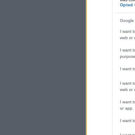
Opted 
Google 
I want t
web or d
I want t
purpose
I want 
I want t
web or d
I want t
or app.
I want t
I want t