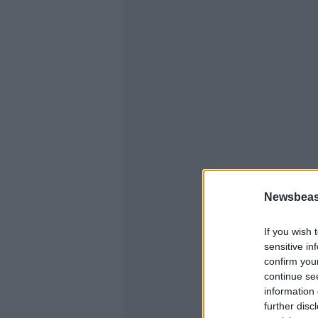
Newsbeast
If you wish 
sensitive in
confirm you
continue se
information 
further disc