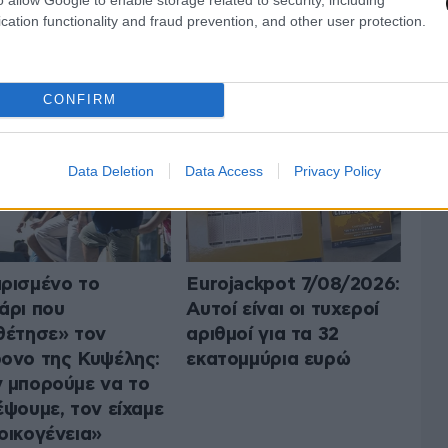
cation functionality and fraud prevention, and other user protection.
 ΤΗΝ ΕΛΛΑΔΑ
ΟΛΑ ΤΑ ΑΡΘΡΑ
CONFIRM
Data Deletion
Data Access
Privacy Policy
ρισμένο το
Eurojackpot 7/08/2026:
άρι που
Αυτοί είναι οι τυχεροί
θέτησε» τον
αριθμοί για τα 32
ονο της Κυψέλης:
εκατομμύρια ευρώ
 μπορούμε να το
έψουμε, τον είχαμε
οικογένεια»