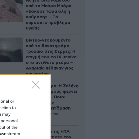
Αθηνά Οικονομάκου
από τα Μπόρα Μπόρα:
«Έσκασε τώρα όλη η
κούραση» – Το
απρόοπτο πρόβλημα
υγείας
Βίντεο-ντοκουμέντο
από το θανατηφόρο
τροχαίο στις Σέρρες: Η
στιγμή που το ΙΧ μπαίνει
στο αντίθετο ρεύμα –
Ακαριαία πέθαναν γιος
και μητέρα
Ζώδια σήμερα: Η Σελήνη
στους Διδύμους φέρνει
ανατροπές – Ποιοι
sonal or
δέχονται την
ection to
ευεργετική επίδραση
ou may
του Δία από το
απόγευμα;
 personal
out of the
Ζευγάρι από τις ΗΠΑ
 downstream
που «υιοθέτησε» τον