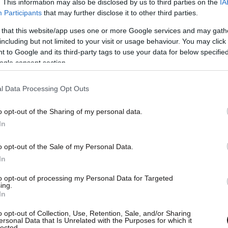
. This information may also be disclosed by us to third parties on the
IA
Participants
that may further disclose it to other third parties.
 that this website/app uses one or more Google services and may gath
including but not limited to your visit or usage behaviour. You may click 
 to Google and its third-party tags to use your data for below specifi
ogle consent section.
l Data Processing Opt Outs
o opt-out of the Sharing of my personal data.
In
o opt-out of the Sale of my Personal Data.
In
to opt-out of processing my Personal Data for Targeted
ing.
In
o opt-out of Collection, Use, Retention, Sale, and/or Sharing
ersonal Data that Is Unrelated with the Purposes for which it
lected.