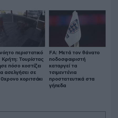
νόητο περιστατικό
FA: Μετά τον θάνατο
 Κρήτη: Τουρίστας
ποδοσφαιριστή
σε πόσο κοστίζει
καταργεί τα
να ασελγήσει σε
τσιμεντένια
10χρονο κοριτσάκι
προστατευτικά στα
γήπεδα