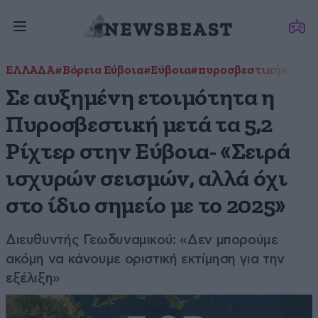
ΕΛΛΑΔΑ
#Βόρεια Εύβοια
#Εύβοια
#πυροσβεστική
#σεισ
Σε αυξημένη ετοιμότητα η
Πυροσβεστική μετά τα 5,2
Ρίχτερ στην Εύβοια- «Σειρά
ισχυρών σεισμών, αλλά όχι
στο ίδιο σημείο με το 2025»
Διευθυντής Γεωδυναμικού: «Δεν μπορούμε
ακόμη να κάνουμε οριστική εκτίμηση για την
εξέλιξη»