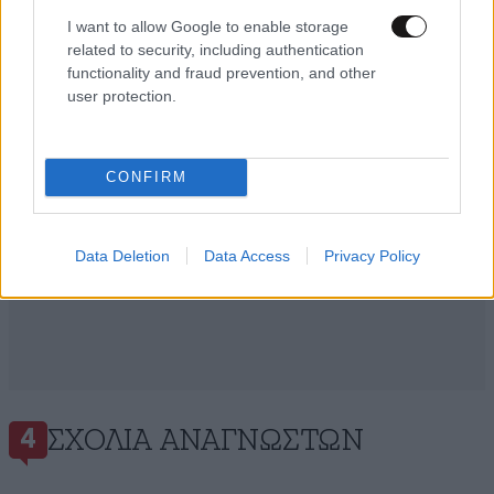
Ακολουθήστε το
NEWSBEAST
στο
Google News
I want to allow Google to enable storage
και μάθετε πρώτοι όλες τις ειδήσεις
related to security, including authentication
functionality and fraud prevention, and other
user protection.
CONFIRM
Data Deletion
Data Access
Privacy Policy
ΣΧΌΛΙΑ ΑΝΑΓΝΩΣΤΏΝ
4