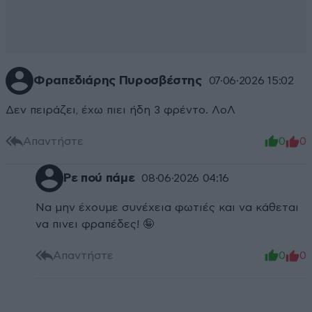
Φραπεδιάρης Πυροσβέστης
07·06·2026 15:02
Δεν πειράζει, έχω πιει ήδη 3 φρέντο. ΛοΛ
Απαντήστε
0
0
Ρε πού πάμε
08·06·2026 04:16
Να μην έχουμε συνέχεια φωτιές και να κάθεται
να πινει φραπέδες! 🤪
Απαντήστε
0
0