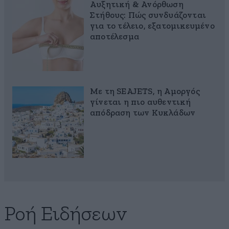
Αυξητική & Ανόρθωση
Στήθους: Πώς συνδυάζονται
για το τέλειο, εξατομικευμένο
αποτέλεσμα
Με τη SEAJETS, η Αμοργός
γίνεται η πιο αυθεντική
απόδραση των Κυκλάδων
Ροή Ειδήσεων