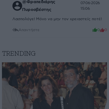
@Φραπεδιάρης
07·06·2026
15:06
Πυροσβέστης
Λασπολόγε! Μόνο να μην τον χρειαστείς ποτέ!
Απαντήστε
0
0
TRENDING