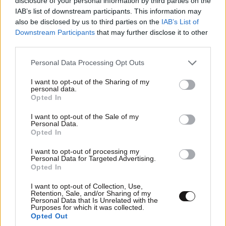
disclosure of your personal information by third parties on the
Περισσότερες από 45.000 διελεύσεις
IAB’s list of downstream participants. This information may
καθημερινά από το τελωνείο των Ευζώνων
also be disclosed by us to third parties on the
IAB’s List of
Downstream Participants
that may further disclose it to other
third parties.
Please note that this website/app uses one or more Google
Personal Data Processing Opt Outs
services and may gather and store information including but
not limited to your visit or usage behaviour. You may click to
I want to opt-out of the Sharing of my
personal data.
grant or deny consent to Google and its third-party tags to
Opted In
use your data for below specified purposes in below Google
consent section.
I want to opt-out of the Sale of my
Personal Data.
Opted In
I want to opt-out of processing my
Personal Data for Targeted Advertising.
Opted In
I want to opt-out of Collection, Use,
Retention, Sale, and/or Sharing of my
Ρέθυμνο: Ο τουρισμός «νικά» τον πύρινο
Personal Data that Is Unrelated with the
Purposes for which it was collected.
εφιάλτη στο νότο
Opted Out