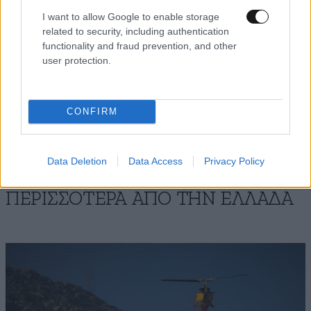
τοπικά 6 μποφόρ.
I want to allow Google to enable storage
related to security, including authentication
Η θερμοκρασία θα σημειώσει πτώση στα βόρεια.
functionality and fraud prevention, and other
user protection.
Ακολουθήστε
το
Newsbeast
στο Viber και
CONFIRM
μάθετε
πρώτοι
τα
σημαντικότερα νέα
Data Deletion
Data Access
Privacy Policy
ΠΕΡΙΣΣΟΤΕΡΑ ΑΠΟ ΤΗΝ ΕΛΛΑΔΑ