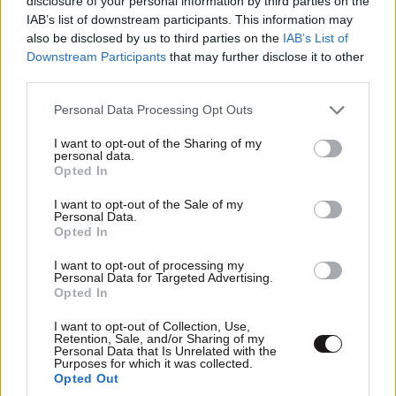
disclosure of your personal information by third parties on the
κυρίως στα ορεινά μεμονωμένες καταιγίδες. Στην
IAB’s list of downstream participants. This information may
υπόλοιπη χώρα σχεδόν αίθριος καιρός με αραιές
also be disclosed by us to third parties on the
IAB’s List of
νεφώσεις κατά τόπους και κατά διαστήματα πιο
Downstream Participants
that may further disclose it to other
πυκνές.
third parties.
Please note that this website/app uses one or more Google
Personal Data Processing Opt Outs
Η ορατότητα τις πρωινές και βραδινές ώρες στα
services and may gather and store information including but
δυτικά θα είναι τοπικά περιορισμένη.
not limited to your visit or usage behaviour. You may click to
I want to opt-out of the Sharing of my
personal data.
grant or deny consent to Google and its third-party tags to
Opted In
Οι άνεμοι θα πνέουν στις περισσότερες περιοχές
use your data for below specified purposes in below Google
consent section.
από δυτικές διευθύνσεις 3 με 5 και στο νότιο Αιγαίο
I want to opt-out of the Sale of my
Personal Data.
τοπικά 6 μποφόρ. Στα βορειοανατολικά θα είναι
Opted In
μεταβλητοί 3 με 4 μποφόρ.
I want to opt-out of processing my
Personal Data for Targeted Advertising.
Η θερμοκρασία δεν θα σημειώσει αξιόλογη
Opted In
μεταβολή.
I want to opt-out of Collection, Use,
Retention, Sale, and/or Sharing of my
ΠΡΟΓΝΩΣΗ ΓΙΑ ΤΗΝ ΤΕΤΑΡΤΗ 22-04-2026
Personal Data that Is Unrelated with the
Purposes for which it was collected.
Opted Out
Αρχικά στα βόρεια, βαθμιαία σε όλα τα ηπειρωτικά,