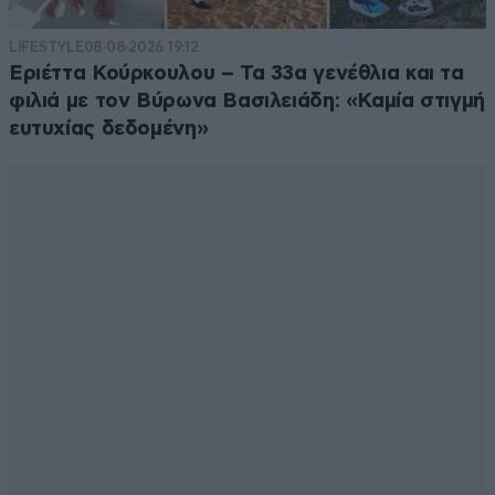
LIFESTYLE
08·08·2026 19:12
Εριέττα Κούρκουλου – Τα 33α γενέθλια και τα
φιλιά με τον Βύρωνα Βασιλειάδη: «Καμία στιγμή
ευτυχίας δεδομένη»