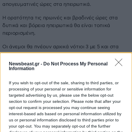
απογευματινές ώρες στα ηπειρωτικά.
Η ορατότητα τις πρωινές και βραδινές ώρες στα
δυτικά και βόρεια ηπειρωτικά θα είναι τοπικά
περιορισμένη.
Οι άνεμοι θα πνέουν αρχικά νότιοι 3 με 5 και στα
νοτιοανατολικά βορειοδυτικοί έως 6 μποφόρ.
Σταδιακά θα επικρατήσουν δυτικοί νοτιοδυτικοί
Newsbeast.gr -
Do Not Process My Personal
Information
άνεμοι 3 με 5 και τοπικά στα νότια πελάγη έως 6
μποφόρ.
If you wish to opt-out of the sale, sharing to third parties, or
processing of your personal or sensitive information for
Η θερμοκρασία θα σημειώσει μικρή άνοδο.
targeted advertising by us, please use the below opt-out
section to confirm your selection. Please note that after your
ΠΡΟΓΝΩΣΗ ΓΙΑ ΤΗΝ ΤΡΙΤΗ 21-04-2026
opt-out request is processed you may continue seeing
interest-based ads based on personal information utilized by
Στα βόρεια λίγες νεφώσεις παροδικά αυξημένες από
us or personal information disclosed to third parties prior to
το μεσημέρι με τοπικές βροχές ή όμβρους και
your opt-out. You may separately opt-out of the further