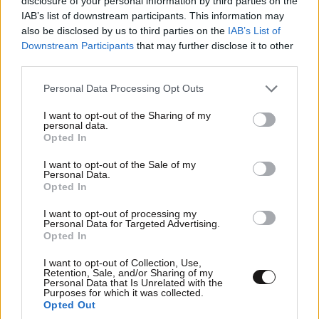
disclosure of your personal information by third parties on the
IAB’s list of downstream participants. This information may
also be disclosed by us to third parties on the
IAB’s List of
Downstream Participants
that may further disclose it to other
third parties.
Please note that this website/app uses one or more Google
Personal Data Processing Opt Outs
services and may gather and store information including but
not limited to your visit or usage behaviour. You may click to
I want to opt-out of the Sharing of my
personal data.
grant or deny consent to Google and its third-party tags to
Opted In
use your data for below specified purposes in below Google
consent section.
I want to opt-out of the Sale of my
Personal Data.
Opted In
I want to opt-out of processing my
Personal Data for Targeted Advertising.
ΚΟΣΜΟΣ
2 ω. πριν
Opted In
Η Τουρκία προκαλεί «γκριζάροντας» ξανά το
I want to opt-out of Collection, Use,
Αιγαίο – Μετά το Χωροταξικό Πλαίσιο για τον
Retention, Sale, and/or Sharing of my
ελληνικό τουρισμό, το τουρκικό ΥΠΕΞ τραβάει
Personal Data that Is Unrelated with the
Purposes for which it was collected.
το σχοινί
Opted Out