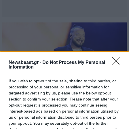
Newsbeast.gr -
Do Not Process My Personal
Information
If you wish to opt-out of the sale, sharing to third parties, or
processing of your personal or sensitive information for
targeted advertising by us, please use the below opt-out
section to confirm your selection. Please note that after your
opt-out request is processed you may continue seeing
LIFESTYLE
07·08·2026 18:48
interest-based ads based on personal information utilized by
Ξεσπά ο Χρήστος Δάντης: «Δεν περίμενα την
us or personal information disclosed to third parties prior to
αχαριστία των ανθρώπων του χώρου»
your opt-out. You may separately opt-out of the further