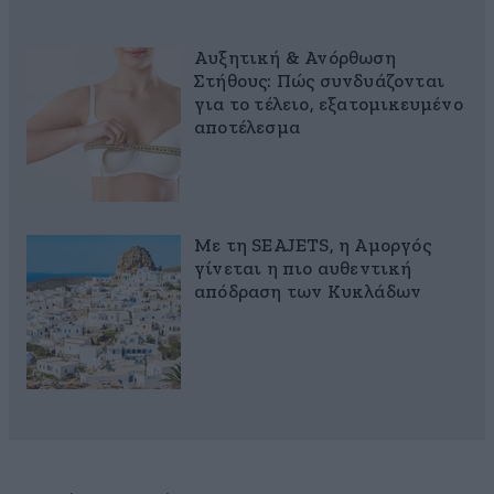
Αυξητική & Ανόρθωση
Στήθους: Πώς συνδυάζονται
για το τέλειο, εξατομικευμένο
αποτέλεσμα
Με τη SEAJETS, η Αμοργός
γίνεται η πιο αυθεντική
απόδραση των Κυκλάδων