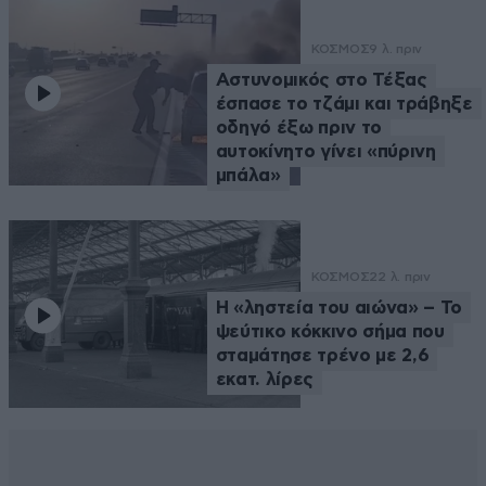
ΚΟΣΜΟΣ
9 λ. πριν
Αστυνομικός στο Τέξας
έσπασε το τζάμι και τράβηξε
οδηγό έξω πριν το
αυτοκίνητο γίνει «πύρινη
μπάλα»
ΚΟΣΜΟΣ
22 λ. πριν
Η «ληστεία του αιώνα» – Το
ψεύτικο κόκκινο σήμα που
σταμάτησε τρένο με 2,6
εκατ. λίρες