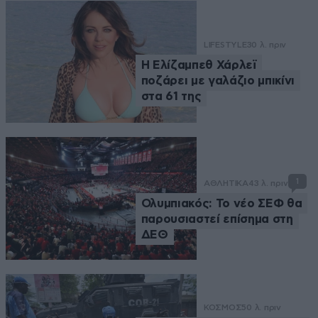
LIFESTYLE
30 λ. πριν
Η Ελίζαμπεθ Χάρλεϊ
ποζάρει με γαλάζιο μπικίνι
στα 61 της
1
ΑΘΛΗΤΙΚΑ
43 λ. πριν
Ολυμπιακός: Το νέο ΣΕΦ θα
παρουσιαστεί επίσημα στη
ΔΕΘ
ΚΟΣΜΟΣ
50 λ. πριν