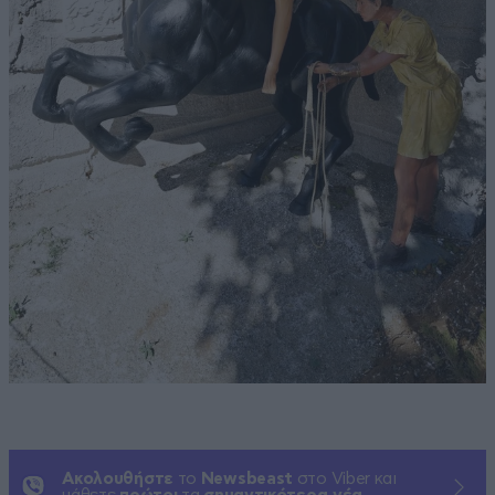
Ακολουθήστε
το
Newsbeast
στο Viber και