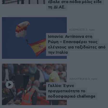
έβαλε στα πόδια μόλις είδε
τη ΔΙ.ΑΣ.
ΚΟΣΜΟΣ
15 λ. πριν
Ισπανία: Αντίποινα στη
Ρώμη – Επαναφέρει τους
ελέγχους για ταξιδιώτες από
την Ιταλία
ΑΘΛΗΤΙΚΑ
16 λ. πριν
Γαλλία: Έγινε
πραγματικότητα το
ποδοσφαιρικό challenge