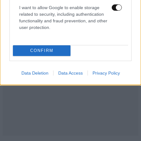
Τα έκανε και η Χούντα κάτι τέτοια κιτς, ζήλεψε και η
I want to allow Google to enable storage
ΝΔ. Σου λένε, 7ετια εκείνοι 7ετια κι εμείς.
related to security, including authentication
functionality and fraud prevention, and other
Απαντήστε
0
1
user protection.
CONFIRM
Data Deletion
Data Access
Privacy Policy