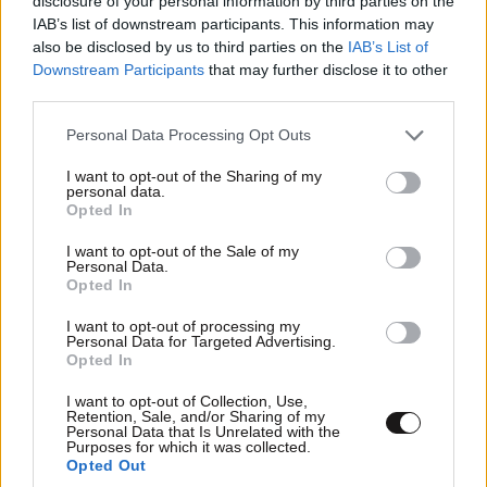
disclosure of your personal information by third parties on the
IAB’s list of downstream participants. This information may
also be disclosed by us to third parties on the
IAB’s List of
Downstream Participants
that may further disclose it to other
third parties.
Please note that this website/app uses one or more Google
Personal Data Processing Opt Outs
services and may gather and store information including but
not limited to your visit or usage behaviour. You may click to
I want to opt-out of the Sharing of my
personal data.
grant or deny consent to Google and its third-party tags to
Opted In
use your data for below specified purposes in below Google
consent section.
I want to opt-out of the Sale of my
Personal Data.
Opted In
ΣΧΌΛΙΑ ΑΝΑΓΝΩΣΤΏΝ
1
I want to opt-out of processing my
Personal Data for Targeted Advertising.
Opted In
I want to opt-out of Collection, Use,
Retention, Sale, and/or Sharing of my
Personal Data that Is Unrelated with the
Purposes for which it was collected.
Opted Out
ΠΡΟΣΘΕΣΤΕ ΤΟ ΣΧΟΛΙΟ ΣΑΣ