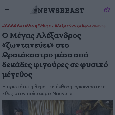
ΕΛΛΑΔΑ
#έκθεση
#Μέγας Αλέξανδρος
#Ωραιόκαστρο
Ο Mέγας Αλέξανδρος
«ζωντανεύει» στο
Ωραιόκαστρο μέσα από
δεκάδες φιγούρες σε φυσικό
μέγεθος
Η πρωτότυπη θεματική έκθεση εγκαινιάστηκε
χθες στον πολυχώρο Nouvelle