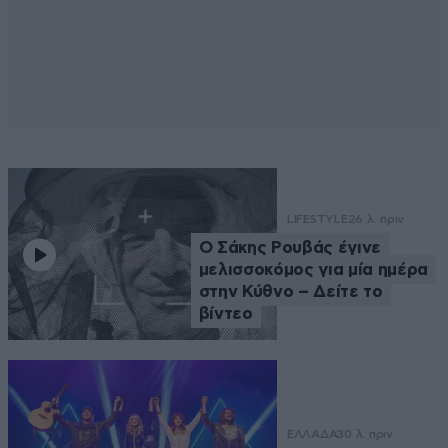
LIFESTYLE
26 λ. πριν
Ο Σάκης Ρουβάς έγινε
μελισσοκόμος για μία ημέρα
στην Κύθνο – Δείτε το
βίντεο
ΕΛΛΑΔΑ
30 λ. πριν