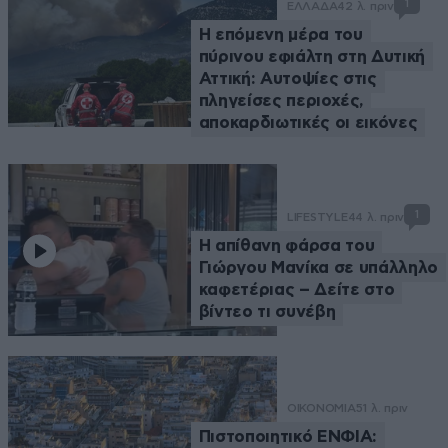
1
ΕΛΛΑΔΑ
42 λ. πριν
Η επόμενη μέρα του
πύρινου εφιάλτη στη Δυτική
Αττική: Αυτοψίες στις
πληγείσες περιοχές,
αποκαρδιωτικές οι εικόνες
1
LIFESTYLE
44 λ. πριν
Η απίθανη φάρσα του
Γιώργου Μανίκα σε υπάλληλο
καφετέριας – Δείτε στο
βίντεο τι συνέβη
ΟΙΚΟΝΟΜΙΑ
51 λ. πριν
Πιστοποιητικό ΕΝΦΙΑ: