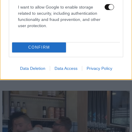
I want to allow Google to enable storage
related to security, including authentication
functionality and fraud prevention, and other
user protection.
CONFIRM
ΚΟΣΜΟΣ
05·08·2026 23:47
«Βλέπουμε την μπουγάδα σου»: Δημοτική
σύμβουλος στη Νέα Ζηλανδία βγήκε live σε
Data Deletion
Data Access
Privacy Policy
συνεδρίαση από το μπάνιο της