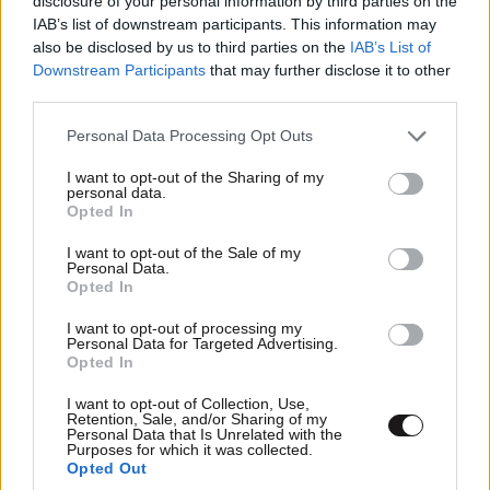
disclosure of your personal information by third parties on the
IAB’s list of downstream participants. This information may
also be disclosed by us to third parties on the
IAB’s List of
Downstream Participants
that may further disclose it to other
third parties.
Please note that this website/app uses one or more Google
Personal Data Processing Opt Outs
services and may gather and store information including but
not limited to your visit or usage behaviour. You may click to
I want to opt-out of the Sharing of my
personal data.
grant or deny consent to Google and its third-party tags to
Opted In
use your data for below specified purposes in below Google
consent section.
I want to opt-out of the Sale of my
Personal Data.
LIFESTYLE
05·08·2026 17:48
Opted In
Παλάτι Marivent: Πώς οι κληρονόμοι του
I want to opt-out of processing my
Ιωάννη Σαριδάκη αφαίρεσαν 1.300 έργα τέχνης
Personal Data for Targeted Advertising.
από τη βασιλική οικογένεια της Ισπανίας
Opted In
I want to opt-out of Collection, Use,
Retention, Sale, and/or Sharing of my
Personal Data that Is Unrelated with the
Purposes for which it was collected.
Opted Out