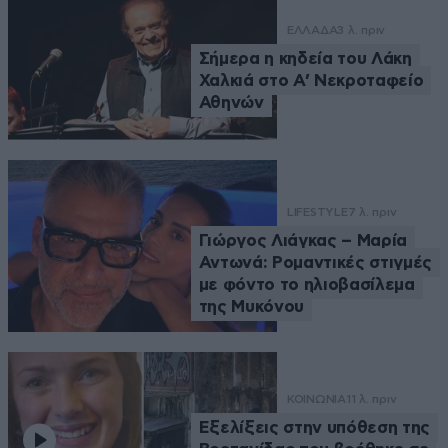
ΕΛΛΑΔΑ
3 λ. πριν
Σήμερα η κηδεία του Λάκη
Χαλκιά στο Α’ Νεκροταφείο
Αθηνών
LIFESTYLE
7 λ. πριν
Γιώργος Λιάγκας – Μαρία
Αντωνά: Ρομαντικές στιγμές
με φόντο το ηλιοβασίλεμα
της Μυκόνου
ΚΟΙΝΩΝΙΑ
11 λ. πριν
Εξελίξεις στην υπόθεση της