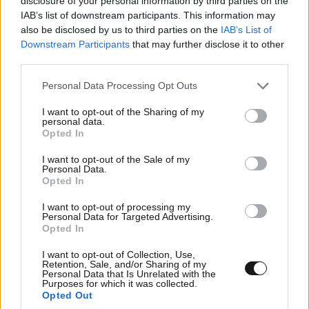
disclosure of your personal information by third parties on the
IAB’s list of downstream participants. This information may
Όταν ήμουν στο δημοτικό σχολείο προσβλήθηκε το
also be disclosed by us to third parties on the
IAB’s List of
δέρμα των ποδιών και οι αρθρώσεις τους. Γέμισα
Downstream Participants
that may further disclose it to other
κοκκινίλες και πονούσα πολύ. Ήρθαν οι γονείς και με
third parties.
πήραν από το σχολείο. Μέσα σε ελάχιστες μέρες δεν
Please note that this website/app uses one or more Google
Personal Data Processing Opt Outs
μπορούσα να περπατήσω. Μεγάλη καθίζηση λευκών.
services and may gather and store information including but
Θυμάμαι που λέγαν οι γιατροί μην χτυπήσει καρδιά.
not limited to your visit or usage behaviour. You may click to
I want to opt-out of the Sharing of my
Ήμουν τυχερό. Δύναμη στους γονείς και να μην έχουν
personal data.
grant or deny consent to Google and its third-party tags to
Opted In
ενοχές, ξέρω πόσο μα πόσο δύσκολο είναι.
use your data for below specified purposes in below Google
consent section.
I want to opt-out of the Sale of my
Απαντήστε
0
0
Personal Data.
Opted In
Καθίζηση
21·05·2025 21:49
I want to opt-out of processing my
Personal Data for Targeted Advertising.
Opted In
ερυθρών. Τα λευκά ήταν υψηλά.
I want to opt-out of Collection, Use,
Απαντήστε
0
0
Retention, Sale, and/or Sharing of my
Personal Data that Is Unrelated with the
Purposes for which it was collected.
Opted Out