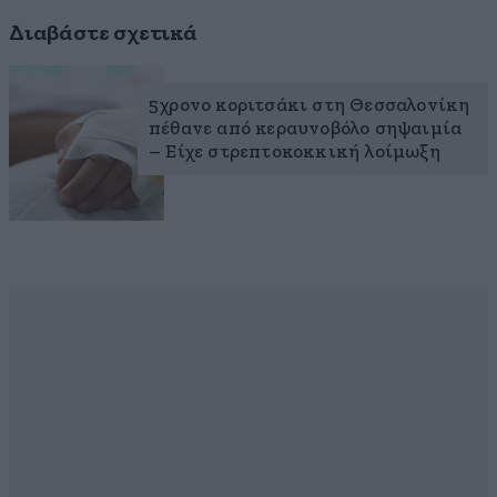
Διαβάστε σχετικά
5χρονο κοριτσάκι στη Θεσσαλονίκη
πέθανε από κεραυνοβόλο σηψαιμία
– Είχε στρεπτοκοκκική λοίμωξη