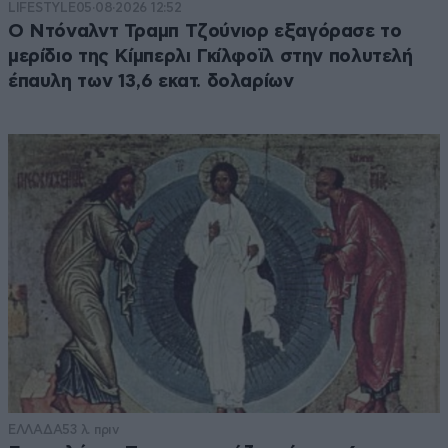
LIFESTYLE
05·08·2026 12:52
Ο Ντόναλντ Τραμπ Τζούνιορ εξαγόρασε το
μερίδιο της Κίμπερλι Γκίλφοϊλ στην πολυτελή
έπαυλη των 13,6 εκατ. δολαρίων
ΕΛΛΑΔΑ
53 λ. πριν