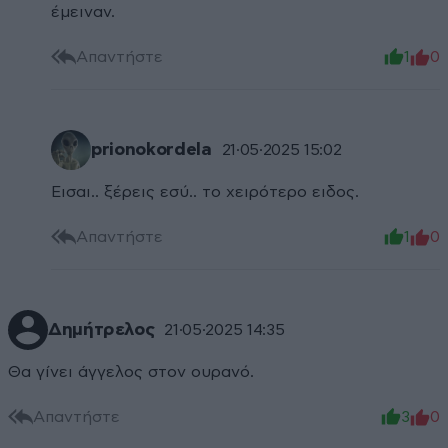
έμειναν.
Απαντήστε
1
0
prionokordela
21·05·2025 15:02
Εισαι.. ξέρεις εσύ.. το χειρότερο ειδος.
Απαντήστε
1
0
Δημήτρελος
21·05·2025 14:35
Θα γίνει άγγελος στον ουρανό.
Απαντήστε
3
0