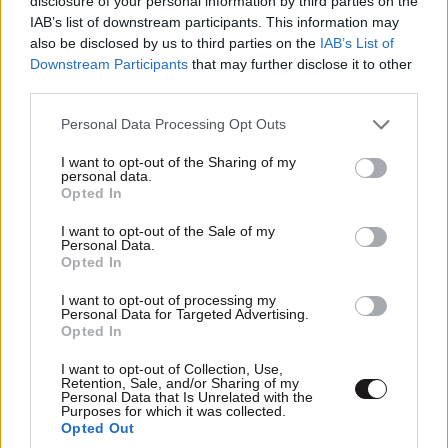
disclosure of your personal information by third parties on the
ευτυχίας δεδομένη»
IAB’s list of downstream participants. This information may
also be disclosed by us to third parties on the
IAB’s List of
Downstream Participants
that may further disclose it to other
third parties.
Please note that this website/app uses one or more Google
Personal Data Processing Opt Outs
services and may gather and store information including but
not limited to your visit or usage behaviour. You may click to
I want to opt-out of the Sharing of my
personal data.
grant or deny consent to Google and its third-party tags to
Opted In
use your data for below specified purposes in below Google
consent section.
I want to opt-out of the Sale of my
Personal Data.
Opted In
I want to opt-out of processing my
Personal Data for Targeted Advertising.
Opted In
I want to opt-out of Collection, Use,
Retention, Sale, and/or Sharing of my
Personal Data that Is Unrelated with the
Purposes for which it was collected.
Opted Out