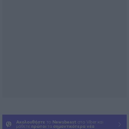
Ακολουθήστε
το
Newsbeast
στο Viber και
μάθετε
πρώτοι
τα
σημαντικότερα νέα