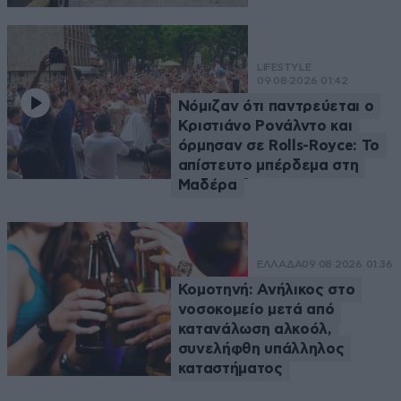
LIFESTYLE
09·08·2026 01:42
Νόμιζαν ότι παντρεύεται ο
Κριστιάνο Ρονάλντο και
όρμησαν σε Rolls-Royce: Το
απίστευτο μπέρδεμα στη
Μαδέρα
ΕΛΛΑΔΑ
09·08·2026 01:36
Κομοτηνή: Ανήλικος στο
νοσοκομείο μετά από
κατανάλωση αλκοόλ,
συνελήφθη υπάλληλος
καταστήματος