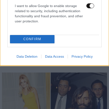
I want to allow Google to enable storage
related to security, including authentication
functionality and fraud prevention, and other
user protection.
CONFIRM
LIFESTYLE
08·08·2026 09:01
Νία Βαρντάλος – Σπύρος Κατσαγάνης: Μια
σχέση που θυμίζει σενάριο ταινίας και μετρά
Data Deletion
Data Access
Privacy Policy
πάνω από τέσσερα χρόνια