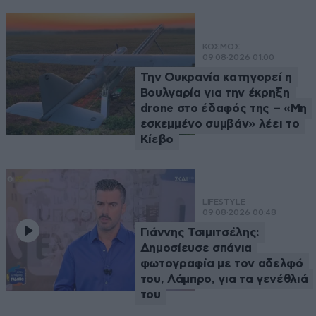
ΚΟΣΜΟΣ
09·08·2026 01:00
Την Ουκρανία κατηγορεί η
Βουλγαρία για την έκρηξη
drone στο έδαφός της – «Μη
εσκεμμένο συμβάν» λέει το
Κίεβο
LIFESTYLE
09·08·2026 00:48
Γιάννης Τσιμιτσέλης:
Δημοσίευσε σπάνια
φωτογραφία με τον αδελφό
του, Λάμπρο, για τα γενέθλιά
του