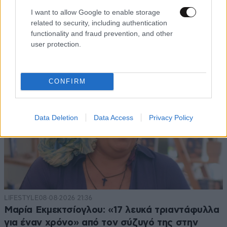
I want to allow Google to enable storage
related to security, including authentication
functionality and fraud prevention, and other
user protection.
CONFIRM
Data Deletion
Data Access
Privacy Policy
LIFESTYLE
08·08·2026 21:36
Μαρία Εκμεκτσίογλου: «17 λευκά τριαντάφυλλα
για έναν χρόνο» από τον σύζυγό της στην