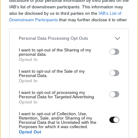
disclosure of your personal information by third parties on the
IAB’s list of downstream participants. This information may
also be disclosed by us to third parties on the
IAB’s List of
Downstream Participants
that may further disclose it to other
third parties.
Please note that this website/app uses one or more Google
Personal Data Processing Opt Outs
services and may gather and store information including but
not limited to your visit or usage behaviour. You may click to
I want to opt-out of the Sharing of my
LIFESTYLE
08·08·2026 19:12
personal data.
grant or deny consent to Google and its third-party tags to
Εριέττα Κούρκουλου – Τα 33α γενέθλια και τα
Opted In
use your data for below specified purposes in below Google
φιλιά με τον Βύρωνα Βασιλειάδη: «Καμία στιγμή
consent section.
I want to opt-out of the Sale of my
ευτυχίας δεδομένη»
Personal Data.
Opted In
I want to opt-out of processing my
Personal Data for Targeted Advertising.
Opted In
I want to opt-out of Collection, Use,
Retention, Sale, and/or Sharing of my
Personal Data that Is Unrelated with the
Purposes for which it was collected.
Opted Out