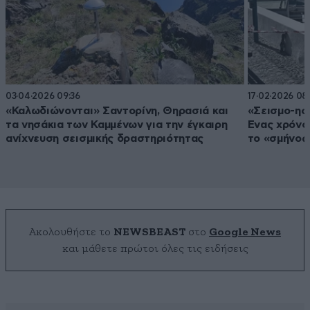
03·04·2026 09:36
17·02·2026 08
«Καλωδιώνονται» Σαντορίνη, Θηρασιά και
«Σεισμο-ηφ
τα νησάκια των Καμμένων για την έγκαιρη
Ένας χρόνο
ανίχνευση σεισμικής δραστηριότητας
το «σμήνος
Ακολουθήστε το
NEWSBEAST
στο
Google News
και μάθετε πρώτοι όλες τις ειδήσεις