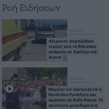
Ροή Ειδήσεων
ΕΛΛΑΔΑ
09·08·2026 02:00
43χρονος ανασύρθηκε
νεκρός από τη θάλασσα
ανάμεσα σε Αγκίστρι και
Αίγινα
LIFESTYLE
09·08·2026 01:42
Νόμιζαν ότι παντρεύεται ο
Κριστιάνο Ρονάλντο και
όρμησαν σε Rolls-Royce: Το
απίστευτο μπέρδεμα στη