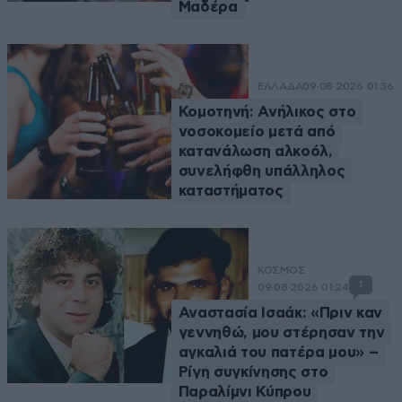
Μαδέρα
ΕΛΛΑΔΑ
09·08·2026 01:36
Κομοτηνή: Ανήλικος στο
νοσοκομείο μετά από
κατανάλωση αλκοόλ,
συνελήφθη υπάλληλος
καταστήματος
ΚΟΣΜΟΣ
1
09·08·2026 01:24
Αναστασία Ισαάκ: «Πριν καν
γεννηθώ, μου στέρησαν την
αγκαλιά του πατέρα μου» –
Ρίγη συγκίνησης στο
Παραλίμνι Κύπρου