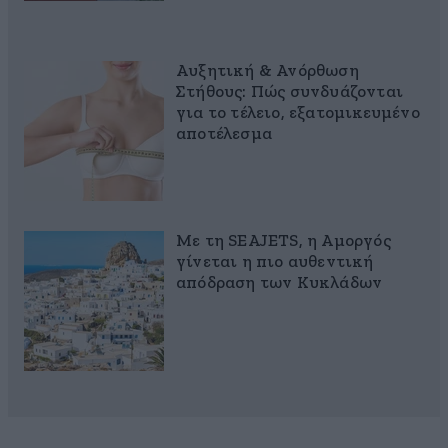
Αυξητική & Ανόρθωση
Στήθους: Πώς συνδυάζονται
για το τέλειο, εξατομικευμένο
αποτέλεσμα
Με τη SEAJETS, η Αμοργός
γίνεται η πιο αυθεντική
απόδραση των Κυκλάδων