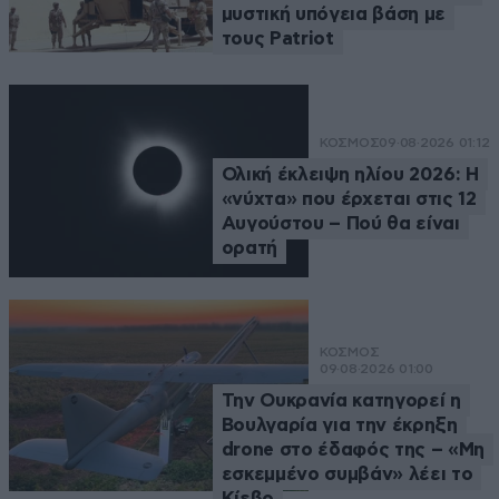
μυστική υπόγεια βάση με
τους Patriot
ΚΟΣΜΟΣ
09·08·2026 01:12
Ολική έκλειψη ηλίου 2026: Η
«νύχτα» που έρχεται στις 12
Αυγούστου – Πού θα είναι
ορατή
ΚΟΣΜΟΣ
09·08·2026 01:00
Την Ουκρανία κατηγορεί η
Βουλγαρία για την έκρηξη
drone στο έδαφός της – «Μη
εσκεμμένο συμβάν» λέει το
Κίεβο