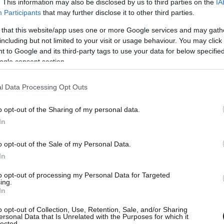
. This information may also be disclosed by us to third parties on the
IA
Participants
that may further disclose it to other third parties.
 that this website/app uses one or more Google services and may gath
including but not limited to your visit or usage behaviour. You may click 
 to Google and its third-party tags to use your data for below specifi
ogle consent section.
ο να αποβιβάσει 90 άτομα με 7 οχήματα και ένα
l Data Processing Opt Outs
άτες και 2 Ι.Χ.Ε οχήματα, συνέχισε το δρομολόγιο
ε νωρίς το πρωί.
o opt-out of the Sharing of my personal data.
In
 δεν κατάφερε να επιβιβάσει 142 επιβάτες, 31
o opt-out of the Sale of my Personal Data.
περίμεναν στο λιμάνι της Μήλου αλλά και να
In
ικά αυτοκίνητα που επέβαιναν στο πλοίο.
to opt-out of processing my Personal Data for Targeted
 του προς τον Πειραιά.
ing.
In
 στα πλοία και αναμένεται να προωθηθούν στον
o opt-out of Collection, Use, Retention, Sale, and/or Sharing
ersonal Data that Is Unrelated with the Purposes for which it
οκτήτριας εταιρείας.
lected.