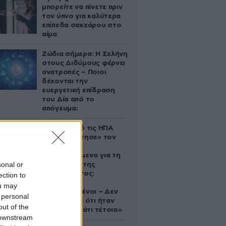
μπορείτε να πίνετε πριν
τον ύπνο για καλύτερα
επίπεδα σακχάρου στο
αίμα
Ζώδια σήμερα: Η Σελήνη
στους Διδύμους φέρνει
ανατροπές – Ποιοι
δέχονται την
ευεργετική επίδραση
του Δία από το
απόγευμα;
Ζευγάρι από τις ΗΠΑ
που «υιοθέτησε» τον
Αφγανό
κατηγορούμενο για τη
sonal or
δολοφονία της
Ελίζαμπεθ Ρος:
ection to
«Είμαστε
ou may
συντετριμμένοι – Δεν
 personal
έδειξε ποτέ ότι ήταν
out of the
ικανός για κάτι τέτοιο»
 downstream