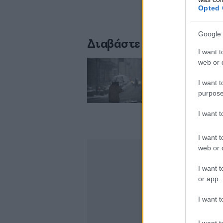
Opted 
Google 
Διαβάστε σχετικά
I want t
web or d
Νέα επιδείνωση το
I want t
Σαββάτου – Οι χά
purpose
I want 
I want t
web or d
I want t
or app.
I want t
I want t