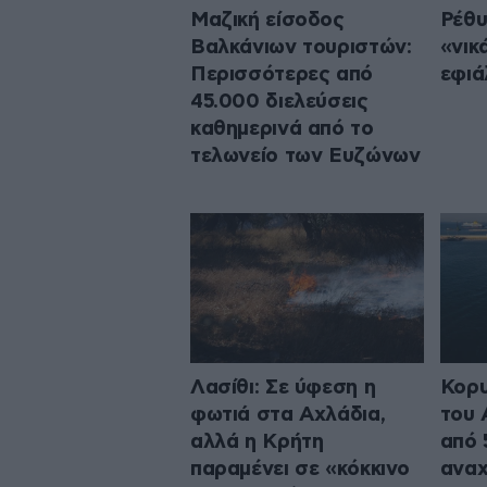
Μαζική είσοδος
Ρέθυ
Βαλκάνιων τουριστών:
«νικ
Περισσότερες από
εφιά
45.000 διελεύσεις
καθημερινά από το
τελωνείο των Ευζώνων
Λασίθι: Σε ύφεση η
Κορυ
φωτιά στα Αχλάδια,
του 
αλλά η Κρήτη
από 
παραμένει σε «κόκκινο
αναχ