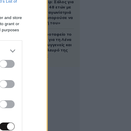
B’s List of
Ρίτσαρντ Γκιρ: Σάλος για
τη διαφορά 48 ετών με
τη συμπρωταγωνίστριά
er and store
του – «Θα μπορούσε να
είναι εγγονή του»
to grant or
ed purposes
Στο Α’ Νεκροταφείο το
μνημόσυνο για τη Λένα
Σαμαρά – Συγγενείς και
φίλοι στο πλευρό της
οικογένειας