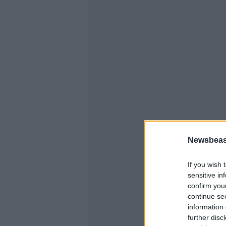
Newsbeast
If you wish 
sensitive in
confirm you
continue se
information 
further disc