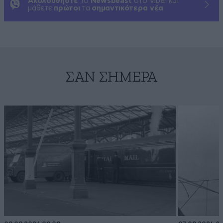
Ακολουθήστε
το
Newsbeast
στο Viber και
μάθετε
πρώτοι
τα
σημαντικότερα νέα
ΣΑΝ ΣΉΜΕΡΑ