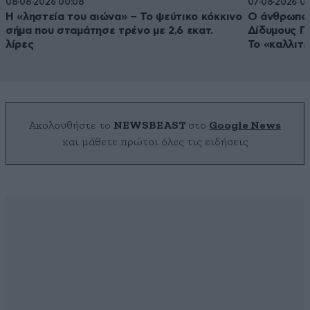
08·08·2026 00:08
07·08·2026 00
Η «ληστεία του αιώνα» – Το ψεύτικο κόκκινο
Ο άνθρωπος
σήμα που σταμάτησε τρένο με 2,6 εκατ.
Δίδυμους Π
λίρες
Το «καλλιτε
Ακολουθήστε το
NEWSBEAST
στο
Google News
και μάθετε πρώτοι όλες τις ειδήσεις