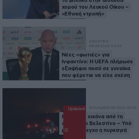
το μπλόκο στην αίθουσα
χορού του Λευκού Οίκου –
«Εθνική ντροπή»
ΑΘΛΗΤΙΚΑ
08·08·2026 02:42
Νέες «φωτιές» για
Ινφαντίνο: Η UEFA πλήρωσε
εξαψήφιο ποσό σε γυναίκα
που φέρεται να είχε σχέση
ΕΛΛΑΔΑ
08·08·2026 03:33
Updated
Καλύτερη εικόνα από τη
φωτιά στο Βελεστίνο – Υπό
μερικό έλεγχο η πυρκαγιά