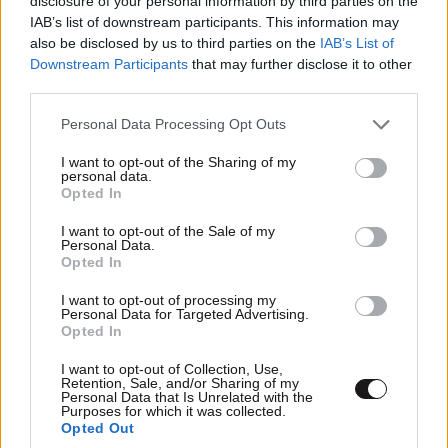
disclosure of your personal information by third parties on the
IAB’s list of downstream participants. This information may
also be disclosed by us to third parties on the
IAB’s List of
Downstream Participants
that may further disclose it to other
third parties.
Please note that this website/app uses one or more Google
Personal Data Processing Opt Outs
services and may gather and store information including but
not limited to your visit or usage behaviour. You may click to
I want to opt-out of the Sharing of my
personal data.
grant or deny consent to Google and its third-party tags to
LIFESTYLE
07·08·2026 22:34
Opted In
use your data for below specified purposes in below Google
Κρίση στο Μπρουνέι: Ο σουλτάνος αφαίρεσε
consent section.
όλους τους τίτλους της νύφης του χωρίς καμία
I want to opt-out of the Sale of my
Personal Data.
εξήγηση
Opted In
I want to opt-out of processing my
Personal Data for Targeted Advertising.
Opted In
I want to opt-out of Collection, Use,
Retention, Sale, and/or Sharing of my
Personal Data that Is Unrelated with the
Purposes for which it was collected.
Opted Out