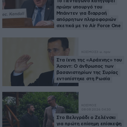
Το Πεντάγωνο κατηγορεί
πρώην υπουργό του
Μπάιντεν για διαρροή
απόρρητων πληροφοριών
σχετικά με το Air Force One
ΚΟΣΜΟΣ
3 ω. πριν
Στα ίχνη της «Αράχνης» του
Άσαντ: Ο άνθρωπος των
βασανιστηρίων της Συρίας
εντοπίστηκε στη Ρωσία
ΚΟΣΜΟΣ
08·08·2026 04:30
Στο Βελιγράδι ο Ζελένσκι
για πρώτη επίσημη επίσκεψη