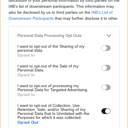
disclosure of your personal information by third parties on the
IAB’s list of downstream participants. This information may
also be disclosed by us to third parties on the
IAB’s List of
Downstream Participants
that may further disclose it to other
third parties.
TRENDING
Please note that this website/app uses one or more Google
Personal Data Processing Opt Outs
services and may gather and store information including but
not limited to your visit or usage behaviour. You may click to
I want to opt-out of the Sharing of my
personal data.
grant or deny consent to Google and its third-party tags to
Opted In
use your data for below specified purposes in below Google
consent section.
I want to opt-out of the Sale of my
Personal Data.
Opted In
I want to opt-out of processing my
Personal Data for Targeted Advertising.
Opted In
I want to opt-out of Collection, Use,
Retention, Sale, and/or Sharing of my
Personal Data that Is Unrelated with the
Purposes for which it was collected.
ΕΛΛΑΔΑ
3 ω. πριν
Opted Out
Ζευγάρι από τις ΗΠΑ που «υιοθέτησε» τον