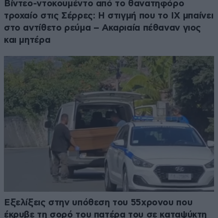
Βίντεο-ντοκουμέντο από το θανατηφόρο
τροχαίο στις Σέρρες: Η στιγμή που το ΙΧ μπαίνει
στο αντίθετο ρεύμα – Ακαριαία πέθαναν γιος
και μητέρα
Εξελίξεις στην υπόθεση του 55χρονου που
έκρυβε τη σορό του πατέρα του σε καταψύκτη