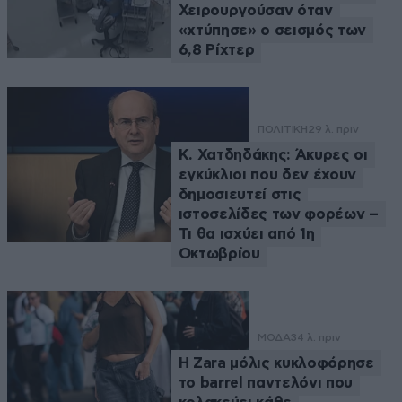
Χειρουργούσαν όταν
«χτύπησε» ο σεισμός των
6,8 Ρίχτερ
ΠΟΛΙΤΙΚΗ
29 λ. πριν
Κ. Χατδηδάκης: Άκυρες οι
εγκύκλιοι που δεν έχουν
δημοσιευτεί στις
ιστοσελίδες των φορέων –
Τι θα ισχύει από 1η
Οκτωβρίου
ΜΟΔΑ
34 λ. πριν
Η Zara μόλις κυκλοφόρησε
το barrel παντελόνι που