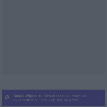
Ακολουθήστε
το
Newsbeast
στο Viber και
μάθετε
πρώτοι
τα
σημαντικότερα νέα