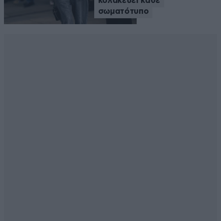
κολακεύει κάθε
σωματότυπο