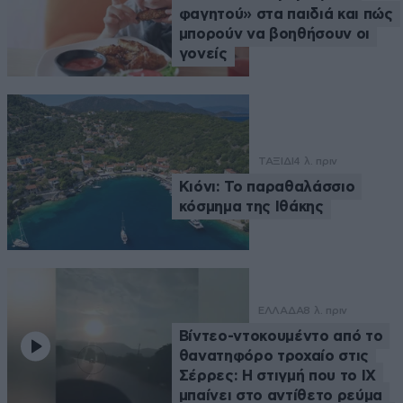
φαγητού» στα παιδιά και πώς
μπορούν να βοηθήσουν οι
γονείς
ΤΑΞΙΔΙ
4 λ. πριν
Κιόνι: Το παραθαλάσσιο
κόσμημα της Ιθάκης
ΕΛΛΑΔΑ
8 λ. πριν
Βίντεο-ντοκουμέντο από το
θανατηφόρο τροχαίο στις
Σέρρες: Η στιγμή που το ΙΧ
μπαίνει στο αντίθετο ρεύμα