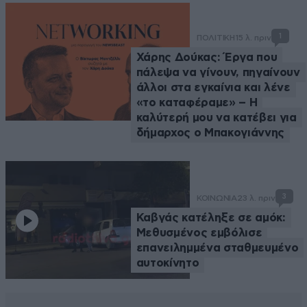
1
ΠΟΛΙΤΙΚΗ
15 λ. πριν
Χάρης Δούκας: Έργα που
πάλεψα να γίνουν, πηγαίνουν
άλλοι στα εγκαίνια και λένε
«το καταφέραμε» – Η
καλύτερή μου να κατέβει για
δήμαρχος ο Μπακογιάννης
3
ΚΟΙΝΩΝΙΑ
23 λ. πριν
Καβγάς κατέληξε σε αμόκ:
Μεθυσμένος εμβόλισε
επανειλημμένα σταθμευμένο
αυτοκίνητο