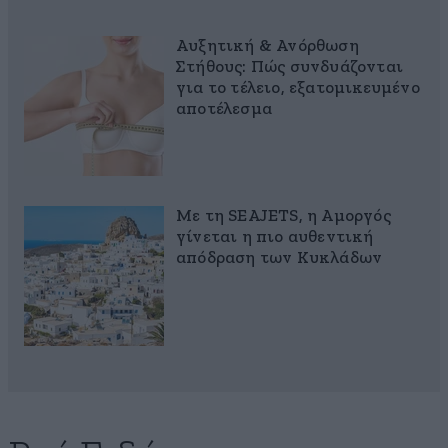
Αυξητική & Ανόρθωση
Στήθους: Πώς συνδυάζονται
για το τέλειο, εξατομικευμένο
αποτέλεσμα
Με τη SEAJETS, η Αμοργός
γίνεται η πιο αυθεντική
απόδραση των Κυκλάδων