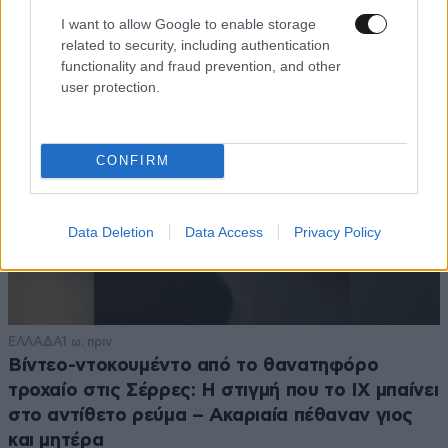
I want to allow Google to enable storage
related to security, including authentication
functionality and fraud prevention, and other
user protection.
CONFIRM
Data Deletion
Data Access
Privacy Policy
ΕΛΛΑΔΑ
1 ω. πριν
Βίντεο-ντοκουμέντο από το θανατηφόρο
τροχαίο στις Σέρρες: Η στιγμή που το ΙΧ μπαίνει
στο αντίθετο ρεύμα – Ακαριαία πέθαναν γιος
και μητέρα