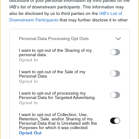
disclosure of your personal information by third parties on the
IAB’s list of downstream participants. This information may
also be disclosed by us to third parties on the
IAB’s List of
Downstream Participants
that may further disclose it to other
third parties.
ΕΛΛΑΔΑ
07·08·2026 08:50
Ζευγάρι από τις ΗΠΑ που «υιοθέτησε» τον
Please note that this website/app uses one or more Google
Personal Data Processing Opt Outs
Αφγανό κατηγορούμενο για τη δολοφονία της
services and may gather and store information including but
not limited to your visit or usage behaviour. You may click to
I want to opt-out of the Sharing of my
Ελίζαμπεθ Ρος: «Είμαστε συντετριμμένοι – Δεν
personal data.
grant or deny consent to Google and its third-party tags to
έδειξε ποτέ ότι ήταν ικανός για κάτι τέτοιο»
Opted In
use your data for below specified purposes in below Google
consent section.
I want to opt-out of the Sale of my
Personal Data.
Opted In
I want to opt-out of processing my
Personal Data for Targeted Advertising.
Opted In
I want to opt-out of Collection, Use,
Retention, Sale, and/or Sharing of my
Personal Data that Is Unrelated with the
Purposes for which it was collected.
Opted Out