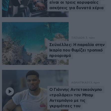
είναι οι τρεις κορυφαίες
ασκήσεις για δυνατά χέρια
ΤΑΞΙΔΙ
26 λ. πριν
Σεϋχέλλες: Η παραλία στην
Ικαρία που θυμίζει τροπικό
προορισμό
ΑΘΛΗΤΙΚΑ
31 λ. πριν
Ο Γιάννης Αντετοκούνμπο
«τρολάρει» τον Μπαμ
Αντεμπάγιο με τις
γκριμάτσες του