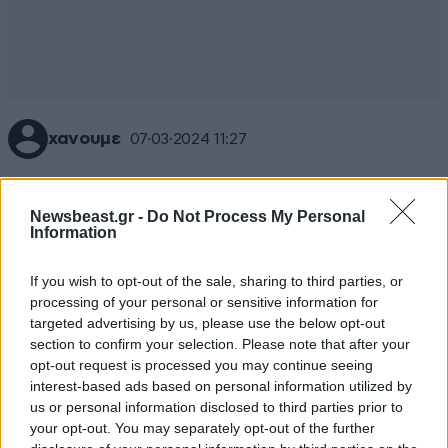
χανουμε
07·03·2024 11:27
τις γιαφκες συντροφοι
Newsbeast.gr -
Do Not Process My Personal
Απαντήστε
1
0
Information
If you wish to opt-out of the sale, sharing to third parties, or
processing of your personal or sensitive information for
Aimilios
07·03·2024 10:13
targeted advertising by us, please use the below opt-out
section to confirm your selection. Please note that after your
απορω ποιος νοημων εργοδοτης θα προσλαβει ατομο
opt-out request is processed you may continue seeing
απο ΑΠΘ ή ΕΜΠ... αμα ψαχνει κανεις για
interest-based ads based on personal information utilized by
us or personal information disclosed to third parties prior to
επαγγελματιες κηφινες/μπαχαλακηδες παει και στο
your opt-out. You may separately opt-out of the further
μενιδι και βρισκει