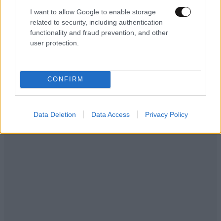
ΕΛΛΑΔΑ
10·08·2026 00:07
I want to allow Google to enable storage
Σαν σήμερα 10 Αυγούστου: Η Ελλάδα αγγίζει
related to security, including authentication
functionality and fraud prevention, and other
για λίγο το όνειρο «των δύο ηπείρων και των
user protection.
πέντε θαλασσών»
CONFIRM
Data Deletion
Data Access
Privacy Policy