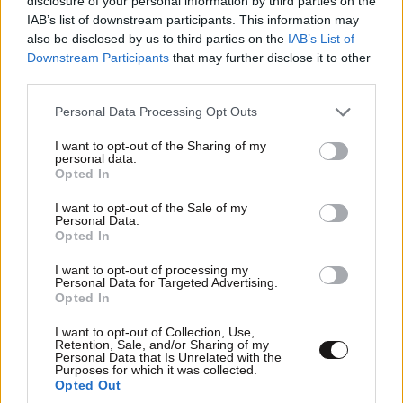
disclosure of your personal information by third parties on the
IAB’s list of downstream participants. This information may
Απαντήστε
1
0
also be disclosed by us to third parties on the
IAB’s List of
Downstream Participants
that may further disclose it to other
third parties.
Please note that this website/app uses one or more Google
εχουμε
07·03·2024 10:12
Personal Data Processing Opt Outs
services and may gather and store information including but
not limited to your visit or usage behaviour. You may click to
I want to opt-out of the Sharing of my
γεμισει φασιστερα διποδα
personal data.
grant or deny consent to Google and its third-party tags to
Opted In
use your data for below specified purposes in below Google
Απαντήστε
1
0
consent section.
I want to opt-out of the Sale of my
Personal Data.
Opted In
I want to opt-out of processing my
Μπα;
07·03·2024 09:54
Personal Data for Targeted Advertising.
Opted In
Γιατι να μην εχει ιδιωτικα πανεπιστημια; Για απαντησε
I want to opt-out of Collection, Use,
ρε αριστερε φοιτητη; Καλυτερα να τα πληρωνουμε σε
Retention, Sale, and/or Sharing of my
Βουλγαρία και Ρουμανία; Πόσοι φεύγουν γιατί δεν
Personal Data that Is Unrelated with the
Purposes for which it was collected.
πετυχαινουν στις πανελληνιες; Και λογω αγχους σε
Opted Out
μια χαλια διαδικασία.