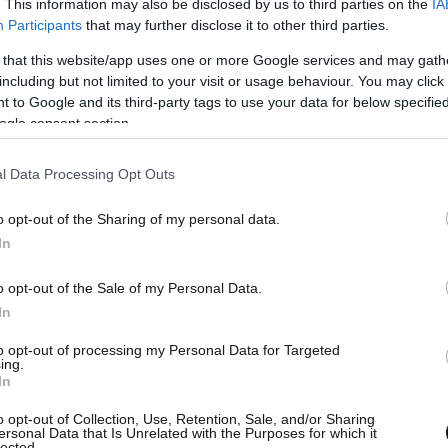
. This information may also be disclosed by us to third parties on the
IA
Participants
that may further disclose it to other third parties.
 that this website/app uses one or more Google services and may gath
including but not limited to your visit or usage behaviour. You may click 
 to Google and its third-party tags to use your data for below specifi
ogle consent section.
l Data Processing Opt Outs
o opt-out of the Sharing of my personal data.
In
τα μυστικά του. Βυθίζουμε τα λουκάνικα μέσα σε
o opt-out of the Sale of my Personal Data.
ίζουμε με κρύο νερό βρύσης μέχρι να
In
to opt-out of processing my Personal Data for Targeted
ing.
In
αση και τα αφήνουμε εκεί μέχρι τον πρώτο και
 λεπτά δηλαδή. Δεν πετάμε τα λουκάνικα ποτέ
o opt-out of Collection, Use, Retention, Sale, and/or Sharing
ersonal Data that Is Unrelated with the Purposes for which it
lected.