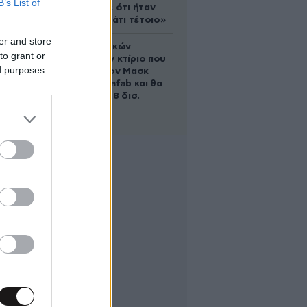
B’s List of
έδειξε ποτέ ότι ήταν
ικανός για κάτι τέτοιο»
er and store
Το φαραωνικών
to grant or
διαστάσεων κτίριο που
ed purposes
χτίζει ο Έλον Μασκ
λέγεται Terafab και θα
κοστίσει 16,8 δισ.
δολάρια