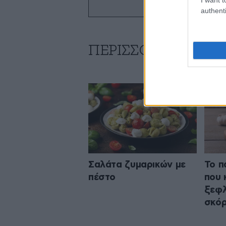
authenti
ΠΕΡΙΣΣΟΤΕΡΕΣ ΣΥ
Σαλάτα ζυμαρικών με
Το π
πέστο
που 
ξεφλ
σκόρ