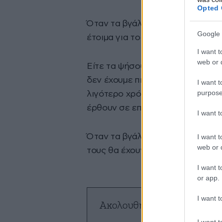
Opted 
Όταν τα βγάλουμε από την κατσαρ
Google 
έτοιμα για το δεύτερο βήμα: το 
I want t
web or d
Είτε τα ψήσουμε είτε τα περάσου
δεν έχουμε πια να ανησυχούμε, 
I want t
purpose
λιγότερο χρόνο απ’ ό,τι χωρίς το
έρθουν σε επαφή με τη φωτιά.
I want 
Όταν τα βγάλουμε, και καλά ψημέ
I want t
web or d
τους θα έχουν διατηρήσει…
I want t
or app.
I want t
Ακολουθήστε το
NEWSBE
ό
I want t