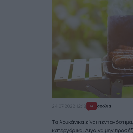
24·07·2022 12:18
σχόλια
14
Τα λουκάνικα είναι πεντανόστιμα,
κατεργάρικα. Λίγο να μην προσέξ