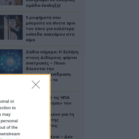
υπογράφει σε ελληνική
ομάδα-έκπληξη!
5 ροφήματα που
μπορείτε να πίνετε πριν
τον ύπνο για καλύτερα
επίπεδα σακχάρου στο
αίμα
Ζώδια σήμερα: Η Σελήνη
στους Διδύμους φέρνει
ανατροπές – Ποιοι
δέχονται την
ευεργετική επίδραση
του Δία από το
απόγευμα;
Ζευγάρι από τις ΗΠΑ
sonal or
που «υιοθέτησε» τον
ection to
Αφγανό
ou may
κατηγορούμενο για τη
δολοφονία της
 personal
Ελίζαμπεθ Ρος:
out of the
«Είμαστε
 downstream
συντετριμμένοι – Δεν