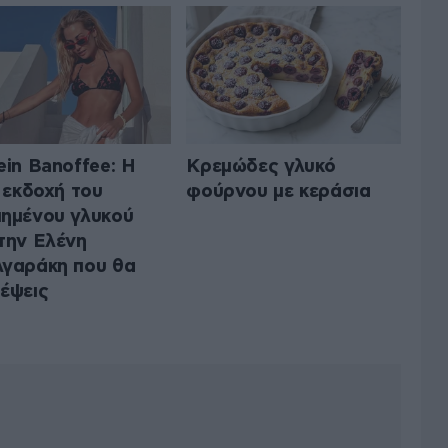
ein Banoffee: Η
Κρεμώδες γλυκό
t εκδοχή του
φούρνου με κεράσια
ημένου γλυκού
την Ελένη
γαράκη που θα
έψεις