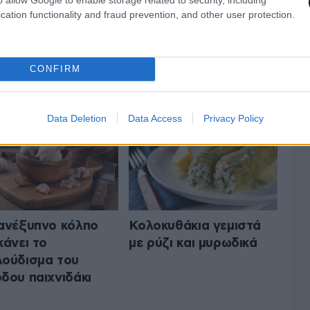
cation functionality and fraud prevention, and other user protection.
ΝΤΑΓΕΣ
CONFIRM
ΟΛΑ ΤΑ ΑΡΘΡΑ
Data Deletion
Data Access
Privacy Policy
ανέξυπνο κόλπο
Κολοκυθάκια γεμιστά
κάνει το
με ρύζι και μυρωδικά
ούδισμα του
δου παιχνιδάκι