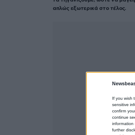
τα τηγανίζουμε, ώστε να μαγει
απλώς εξωτερικά στο τέλος.
Newsbeast
If you wish 
sensitive in
confirm you
continue se
information 
further disc