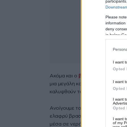
participants
Downstream 
Please note
information 
deny consent
in below Go
Persona
I want t
Opted 
Ακόμα και ο
βρασμός
έχει όμως 
I want t
μια μεγάλη κατσαρόλα και τη γεμ
Opted 
καλυφθούν τα λουκάνικα.
I want 
Advertis
Opted 
Ανοίγουμε το μάτι σε μεσαία έντ
ελαφρύ βρασμό. Λιγότερο από 10
I want t
of my P
μέσα σε νερό που βράζει.
was col