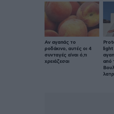
Αν αγαπάς το
Prot
ροδάκινο, αυτές οι 4
ligh
συνταγές είναι ό,τι
αγαπ
χρειάζεσαι
από 
Βουλ
λατρ