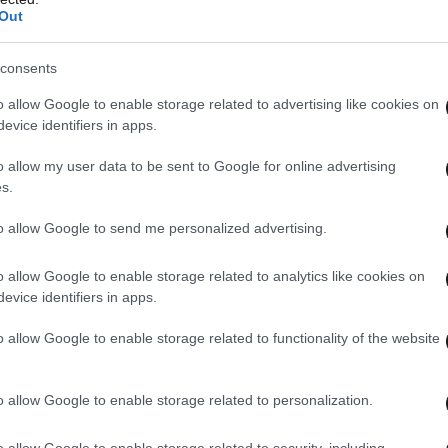
Out
όλα, έχουν μαγειρευτεί μερικώς και είναι
consents
χρώμα και το τραγάνισμα.
o allow Google to enable storage related to advertising like cookies on
evice identifiers in apps.
με από το τηγάνι για να ροδίσουν εξωτερικά,
καθώς θα παραμείνουν στη φωτιά για σημαντικά
o allow my user data to be sent to Google for online advertising
s.
ν βρασμό. Επιπλέον, θα είναι ήδη ζεστά όταν
to allow Google to send me personalized advertising.
να θα είναι ως το εσωτερικό και τους χυμούς
o allow Google to enable storage related to analytics like cookies on
evice identifiers in apps.
o allow Google to enable storage related to functionality of the website
o allow Google to enable storage related to personalization.
AST
στο
Google News
και μάθετε πρώτοι
λες τις ειδήσεις
o allow Google to enable storage related to security, including