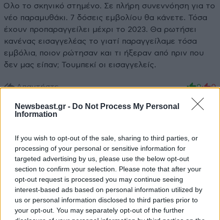
Όλο το σκηνικό στημένο. Σε πλήρη συνεννόηση για το
νέο παραμυθάκι. 7 δόσεις εμβολίου θα κάνετε. Τόσα
έχουν προπαραγγείλει μέχρι το 2023. Θα ρωτήσει
κανένας εισαγγελέας το γιατί παραγγείλαμε τόσα
εμβόλια, ποιον ρώτησαν και τι ήξεραν από πριν που
δεν μας είπαν; Τουμπεκί οι εισαγγελείς.
Απαντήστε
0
0
Newsbeast.gr -
Do Not Process My Personal
Information
If you wish to opt-out of the sale, sharing to third parties, or
processing of your personal or sensitive information for
targeted advertising by us, please use the below opt-out
section to confirm your selection. Please note that after your
opt-out request is processed you may continue seeing
interest-based ads based on personal information utilized by
us or personal information disclosed to third parties prior to
your opt-out. You may separately opt-out of the further