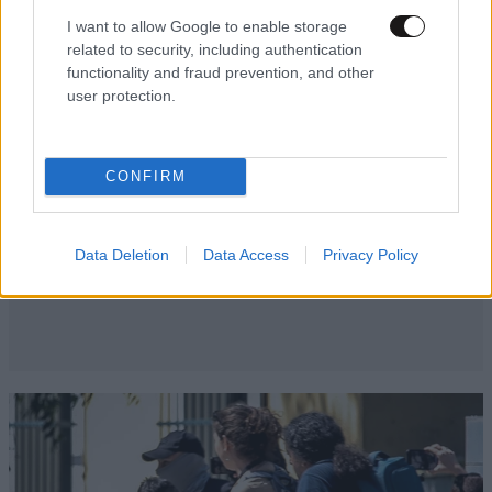
I want to allow Google to enable storage
Απαντήστε
1
0
related to security, including authentication
functionality and fraud prevention, and other
user protection.
Π.Ο.Υ ;;;
26·11·2021 15:29
CONFIRM
Αν δεν έχετε φράγκα να εμβολιάσετε τον τρίτο
κόσμο , διακοψτε πτήσεις και εμπορικές συναλλαγές !
Τέρμα τα δίφραγκα , όσο υπάρχουν μάζες
Data Deletion
Data Access
Privacy Policy
ΑΝΕΜΒΟΛΙΑΣΤΩΝ θα έχουμε μεταλλάξεις .
ΚΟΥΡΑΣΑΤΕ !!!
Απαντήστε
1
0