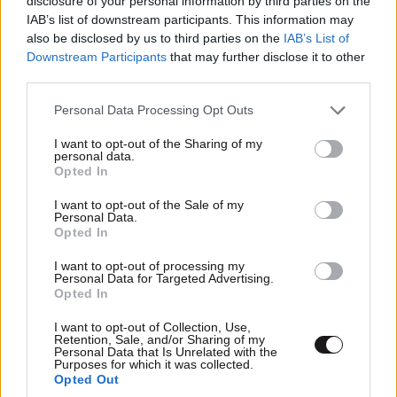
disclosure of your personal information by third parties on the
IAB’s list of downstream participants. This information may
ΠΕΡΙΣΣΟΤΕΡΑ ΣΧΟΛΙΑ
also be disclosed by us to third parties on the
IAB’s List of
Downstream Participants
that may further disclose it to other
third parties.
TRENDING
Please note that this website/app uses one or more Google
Άλμπερτ Μπουρλά
26·11·2021 15:59
Personal Data Processing Opt Outs
services and may gather and store information including but
not limited to your visit or usage behaviour. You may click to
I want to opt-out of the Sharing of my
αν η πτώση οφείλεται στον φόβο της
personal data.
grant or deny consent to Google and its third-party tags to
αναποτελεσματικότητας των εμβολίων απέναντι στην
Opted In
use your data for below specified purposes in below Google
αφρικανική μετάλλαξη, γιατί η τιμή της μετοχής της
consent section.
I want to opt-out of the Sale of my
pfizer παραμένει ψηλά μέχρι και τώρα?
Personal Data.
Opted In
Απαντήστε
1
0
I want to opt-out of processing my
Personal Data for Targeted Advertising.
Opted In
I want to opt-out of Collection, Use,
Τραλαλό
26·11·2021 15:46
Retention, Sale, and/or Sharing of my
Personal Data that Is Unrelated with the
Purposes for which it was collected.
Όταν επρόκειτο για κακό νέο εμπιστευομαστε το
Opted Out
τρομακτικό νέο που ανακοινώνει η τριτοκοσμική