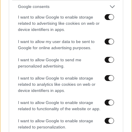
LIFESTYLE
06·08·2026 12:46
χώρα. Όταν μας λέει όμως ότι δεν έχει καθόλου
Google consents
Μαρία Κορινθίου: «Είμαι πιο ευτυχισμένη από
κρούσματα ή θανάτους εύκολα βγαίνει το..... Έλα
ποτέ – Ναι, έχω πατήσει φρένο»
I want to allow Google to enable storage
μωρέ τι αξιοπιστία περιμένεις από τις στατιστικές
related to advertising like cookies on web or
υπηρεσίες από τις χώρες αυτές ; Προσέξατε ότι ο
device identifiers in apps.
πλανήτης έχει κοκκινισει μόνο στις αναπτυγμένες
χώρες που έχουν διπλό τριπλό εμβολιαστεί;..... και
I want to allow my user data to be sent to
στις χώρες που το ποσοστό είναι κάτω από 5% δεν
Google for online advertising purposes.
έχουν καθόλου; Αυτές οι χώρες έπρεπε να
I want to allow Google to send me
εξαφανιστούν από τον χάρτη χωρίς εμβολιασμό
personalized advertising.
Απαντήστε
1
0
I want to allow Google to enable storage
related to analytics like cookies on web or
device identifiers in apps.
-----
26·11·2021 15:30
I want to allow Google to enable storage
related to functionality of the website or app.
Συνεχιστε να υπακουτε καποιοι,αλλα μην ελπιζετε οτι
I want to allow Google to enable storage
θα σταματησει.Οπως οι εκβιαστες ζητανε
related to personalization.
περισσοτερα,ετσι θα σας ζητανε.