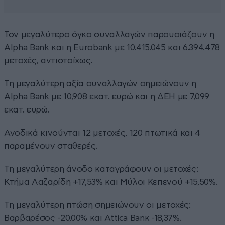
Τον μεγαλύτερο όγκο συναλλαγών παρουσιάζουν η
Alpha Bank και η Eurobank με 10.415.045 και 6.394.478
μετοχές, αντιστοίχως.
Τη μεγαλύτερη αξία συναλλαγών σημειώνουν η
Alpha Bank με 10,908 εκατ. ευρώ και η ΔΕΗ με 7,099
εκατ. ευρώ.
Ανοδικά κινούνται 12 μετοχές, 120 πτωτικά και 4
παραμένουν σταθερές.
Τη μεγαλύτερη άνοδο καταγράφουν οι μετοχές:
Κτήμα Λαζαρίδη +17,53% και Μύλοι Κεπενού +15,50%.
Τη μεγαλύτερη πτώση σημειώνουν οι μετοχές:
Βαρβαρέσος -20,00% και Attica Banκ -18,37%.