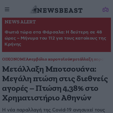
NEWS ALERT
Φωτιά τώρα στα Φάρσαλα: Η δεύτερη σε 48
ώρες – Μήνυμα του 112 για τους κατοίκους της
Κρήνης
ΟΙΚΟΝΟΜΙΑ
#εμβόλιο κορονοϊού
#μετάλλαξη κορονοϊ
Μετάλλαξη Μποτσουάνα:
Μεγάλη πτώση στις διεθνείς
αγορές – Πτώση 4,38% στο
Χρηματιστήριο Αθηνών
Η νέα παραλλαγή της Covid-19 ανησυχεί τους