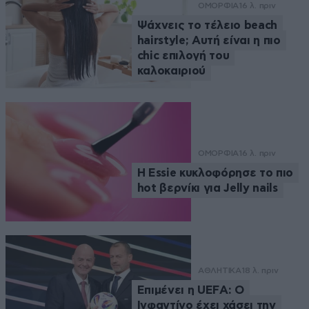
ΟΜΟΡΦΙΑ
16 λ. πριν
Ψάχνεις το τέλειο beach
hairstyle; Αυτή είναι η πιο
chic επιλογή του
καλοκαιριού
ΟΜΟΡΦΙΑ
16 λ. πριν
Η Essie κυκλοφόρησε το πιο
hot βερνίκι για Jelly nails
ΑΘΛΗΤΙΚΑ
18 λ. πριν
Επιμένει η UEFA: Ο
Ινφαντίνο έχει χάσει την