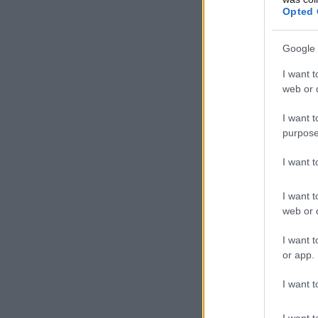
Opted 
Google 
I want t
web or d
I want t
purpose
I want 
I want t
web or d
I want t
or app.
I want t
I want t