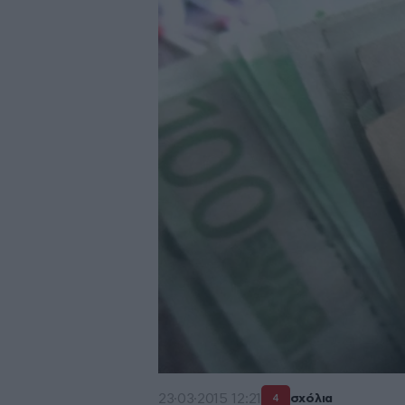
23·03·2015 12:21
σχόλια
4