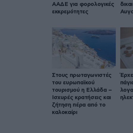
ΑΑΔΕ για φορολογικές
δικα
εκκρεμότητες
Αυγ
Στους πρωταγωνιστές
Έρχε
του ευρωπαϊκού
πάγι
τουρισμού η Ελλάδα –
λογα
Ισχυρές κρατήσεις και
ηλεκ
ζήτηση πέρα από το
καλοκαίρι