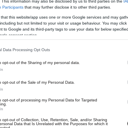
. This information may also be disclosed by us to third parties on the
IA
Participants
that may further disclose it to other third parties.
 that this website/app uses one or more Google services and may gath
including but not limited to your visit or usage behaviour. You may click 
σει σε μείωση της προκαταβολής φόρου για
 to Google and its third-party tags to use your data for below specifi
σοδήματα και από άλλες πηγές οι οποίοι ως
ogle consent section.
βολή φόρου για το σύνολο τους.
l Data Processing Opt Outs
 επεξεργάζεται η Γενική Γραμματεία Δημοσίων
o opt-out of the Sharing of my personal data.
α στους ελεύθερους επαγγελματίες να
In
 ΔΟΥ για μείωση της προκαταβολής φόρου σε
o opt-out of the Sale of my Personal Data.
χρόνο υπέστησαν μείωση του τζίρου τους κατά
In
ς προκαταβολής εξετάζεται να είναι ανάλογη
υ.
to opt-out of processing my Personal Data for Targeted
ing.
In
o opt-out of Collection, Use, Retention, Sale, and/or Sharing
ersonal Data that Is Unrelated with the Purposes for which it
lected.