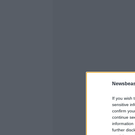
Newsbeast
If you wish 
sensitive in
confirm you
continue se
information 
further disc