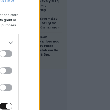
B’s List of
κατηγορούμενο για τη
δολοφονία της
Ελίζαμπεθ Ρος:
«Είμαστε
er and store
συντετριμμένοι – Δεν
to grant or
έδειξε ποτέ ότι ήταν
ed purposes
ικανός για κάτι τέτοιο»
Το φαραωνικών
διαστάσεων κτίριο που
χτίζει ο Έλον Μασκ
λέγεται Terafab και θα
κοστίσει 16,8 δισ.
δολάρια