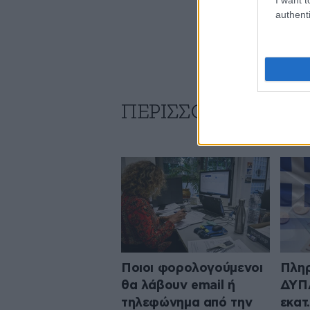
authenti
ΠΕΡΙΣΣΟΤΕΡΑ ΑΠΟ
Ποιοι φορολογούμενοι
Πληρ
θα λάβουν email ή
ΔΥΠΑ
τηλεφώνημα από την
εκατ