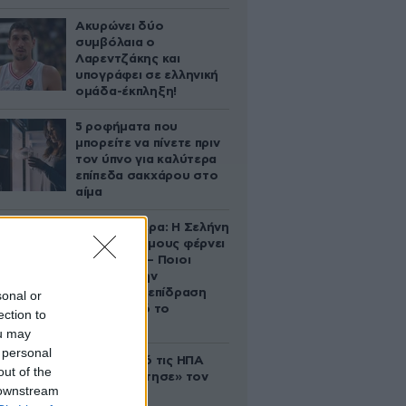
Ακυρώνει δύο
συμβόλαια ο
Λαρεντζάκης και
υπογράφει σε ελληνική
ομάδα-έκπληξη!
5 ροφήματα που
μπορείτε να πίνετε πριν
τον ύπνο για καλύτερα
επίπεδα σακχάρου στο
αίμα
Ζώδια σήμερα: Η Σελήνη
στους Διδύμους φέρνει
ανατροπές – Ποιοι
δέχονται την
ευεργετική επίδραση
sonal or
του Δία από το
ection to
απόγευμα;
ou may
 personal
Ζευγάρι από τις ΗΠΑ
out of the
που «υιοθέτησε» τον
 downstream
Αφγανό