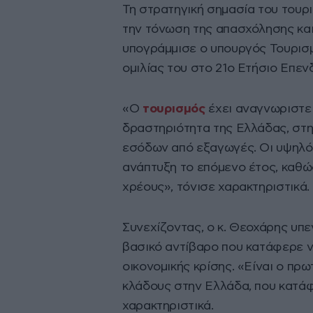
Τη στρατηγική σημασία του τουρ
την τόνωση της απασχόλησης και
υπογράμμισε ο υπουργός Τουρισ
ομιλίας του στο 21o Ετήσιο Επενδ
«Ο
τουρισμός
έχει αναγνωριστεί
δραστηριότητα της Ελλάδας, στη
εσόδων από εξαγωγές. Οι υψηλότ
ανάπτυξη το επόμενο έτος, καθώ
χρέους», τόνισε χαρακτηριστικά.
Συνεχίζοντας, ο κ. Θεοχάρης υπε
βασικό αντίβαρο που κατάφερε να
οικονομικής κρίσης. «Είναι ο πρ
κλάδους στην Ελλάδα, που κατάφ
χαρακτηριστικά.