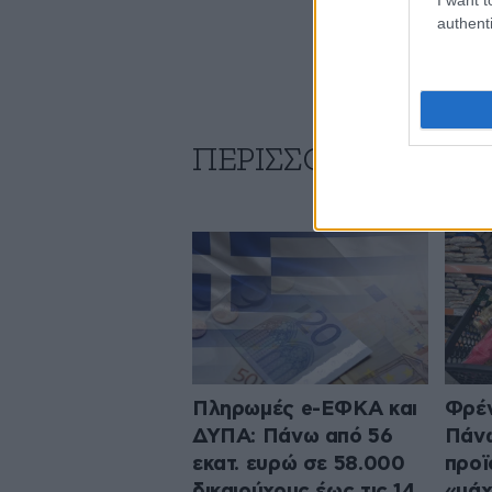
authenti
ΠΕΡΙΣΣΟΤΕΡΑ ΑΠΟ
Πληρωμές e-ΕΦΚΑ και
Φρέν
ΔΥΠΑ: Πάνω από 56
Πάν
εκατ. ευρώ σε 58.000
προϊ
δικαιούχους έως τις 14
«μάχ