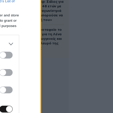
B’s List of
Ρίτσαρντ Γκιρ: Σάλος για
τη διαφορά 48 ετών με
τη συμπρωταγωνίστριά
er and store
του – «Θα μπορούσε να
είναι εγγονή του»
to grant or
ed purposes
Στο Α’ Νεκροταφείο το
μνημόσυνο για τη Λένα
Σαμαρά – Συγγενείς και
φίλοι στο πλευρό της
οικογένειας