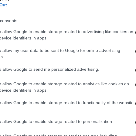
νομικές και επιχειρηματικές επιδόσεις.
Out
ρολογικής βάσης, η κυβέρνησή μας θέλει να
consents
ειρήσεις και να αυξήσει τις κοινωνικές δαπάνες
o allow Google to enable storage related to advertising like cookies on
ου σχεδιάζουμε ανέρχονται σε 1,2 δισεκατομμύρια
evice identifiers in apps.
 τόνωση της ανάπτυξης και στην επιτάχυνση της
o allow my user data to be sent to Google for online advertising
 μέλλον της τουριστικής
βιομηχανίας
φαίνεται
s.
 τις μεγάλες δυνατότητες της ελληνικής
to allow Google to send me personalized advertising.
του παγκόσμιου τουρισμού, σε συνδυασμό με το
νικού τουριστικού προϊόντος, προσφέρει μια
o allow Google to enable storage related to analytics like cookies on
ω ανάπτυξη της βιομηχανίας», τόνισε ο κ.
evice identifiers in apps.
o allow Google to enable storage related to functionality of the website
ακοίνωσε ότι υπάρχει σχεδιασμός για επέκταση
o allow Google to enable storage related to personalization.
0 μέσω του ανοίγματος σε νέες αγορές και της
μέα του
αγροτουρισμού
.
o allow Google to enable storage related to security, including