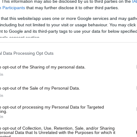
. This information may also be disclosed by us to third parties on the
IA
Participants
that may further disclose it to other third parties.
 that this website/app uses one or more Google services and may gath
including but not limited to your visit or usage behaviour. You may click 
 to Google and its third-party tags to use your data for below specifi
ogle consent section.
l Data Processing Opt Outs
o opt-out of the Sharing of my personal data.
In
o opt-out of the Sale of my Personal Data.
In
to opt-out of processing my Personal Data for Targeted
ing.
In
ρωτοβουλίες που έχει αναλάβει η κυβέρνηση για
o opt-out of Collection, Use, Retention, Sale, and/or Sharing
τικού περιβάλλοντος, το οποίο λειτουργεί ως
ersonal Data that Is Unrelated with the Purposes for which it
lected.