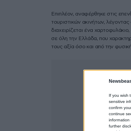
Επιπλέον, αναφέρθηκε στις επεν
τουριστικών ακινήτων, λέγοντας 
διαχειρίζεται ένα χαρτοφυλάκιο,
σε όλη την Ελλάδα, που χαρακτηρί
τους αξία όσο και από την φυσικ
Newsbeast
If you wish 
sensitive in
confirm you
continue se
information 
further disc