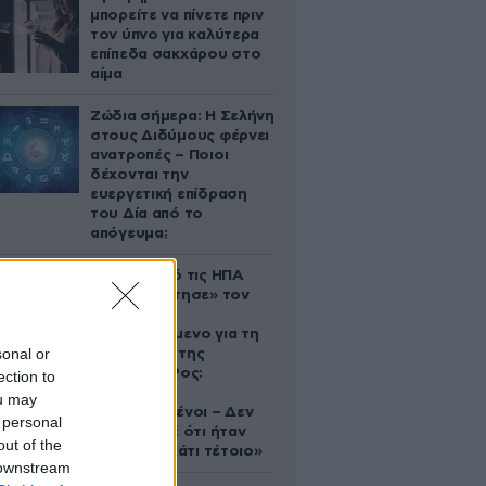
μπορείτε να πίνετε πριν
τον ύπνο για καλύτερα
επίπεδα σακχάρου στο
αίμα
Ζώδια σήμερα: Η Σελήνη
στους Διδύμους φέρνει
ανατροπές – Ποιοι
δέχονται την
ευεργετική επίδραση
του Δία από το
απόγευμα;
Ζευγάρι από τις ΗΠΑ
που «υιοθέτησε» τον
Αφγανό
κατηγορούμενο για τη
sonal or
δολοφονία της
Ελίζαμπεθ Ρος:
ection to
«Είμαστε
ou may
συντετριμμένοι – Δεν
 personal
έδειξε ποτέ ότι ήταν
out of the
ικανός για κάτι τέτοιο»
 downstream