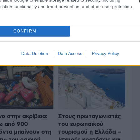
cation functionality and fraud prevention, and other user protection.
CONFIRM
 ΤΗΝ ΟΙΚΟΝΟΜΙΑ
ΟΛΑ ΤΑ ΑΡΘΡΑ
Data Deletion
Data Access
Privacy Policy
ο στην ακρίβεια:
Στους πρωταγωνιστές
ω από 900
του ευρωπαϊκού
όντα μπαίνουν στη
τουρισμού η Ελλάδα –
η» του ραφιού
Ισχυρές κρατήσεις και