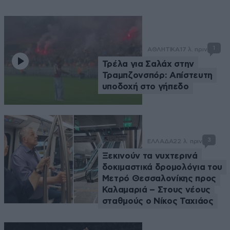
1
ΑΘΛΗΤΙΚΑ
17 λ. πριν
Τρέλα για Σαλάχ στην
Τραμπζονσπόρ: Απίστευτη
υποδοχή στο γήπεδο
3
ΕΛΛΑΔΑ
22 λ. πριν
Ξεκινούν τα νυχτερινά
δοκιμαστικά δρομολόγια του
Μετρό Θεσσαλονίκης προς
Καλαμαριά – Στους νέους
σταθμούς ο Νίκος Ταχιάος