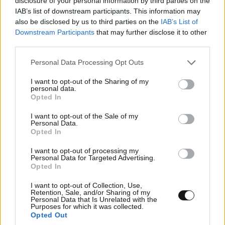
disclosure of your personal information by third parties on the
IAB’s list of downstream participants. This information may
ΓΙΑΝΝΑΚΗΣ ο ΣΚΕΠΤΟΜΕΝΟΣ
11·07·2013 14:17
also be disclosed by us to third parties on the
IAB’s List of
Downstream Participants
that may further disclose it to other
Εκπληκτική "ιδέα", ιδιοφυής, αριστούργημα. Εδώ ο
third parties.
μέσος Έλληνας δεν έχει να πληρώσει δόση <50 Ευρώ
Please note that this website/app uses one or more Google
Personal Data Processing Opt Outs
(αφού πρώτα ήταν αρκετά ανόητος ώστε να φεσωθεί
services and may gather and store information including but
με αρκετές κάρτες και δάνεια), που θα βρει να
not limited to your visit or usage behaviour. You may click to
I want to opt-out of the Sharing of my
personal data.
πληρώσει όλες τις επόμενες "άξιες λόγου" αγορές
grant or deny consent to Google and its third-party tags to
Opted In
του με κάρτα;;; Το τέλος μιας ήδη τελειωμένης
use your data for below specified purposes in below Google
consent section.
αγοράς, μέτρα που θα έπρεπε να ληφθούν προληπτικά
I want to opt-out of the Sale of my
Personal Data.
λαμβάνονται αφότου ο ασθενής απεβίωσε γιατί πολύ
Opted In
απλά δεν έχουν σκοπό να λειτουργήσουν ως μέτρα
αλλά, για να μας "πάρουν μέτρα"...
I want to opt-out of processing my
Personal Data for Targeted Advertising.
Opted In
Απαντήστε
2
0
I want to opt-out of Collection, Use,
Retention, Sale, and/or Sharing of my
Personal Data that Is Unrelated with the
Purposes for which it was collected.
Opted Out
TRENDING