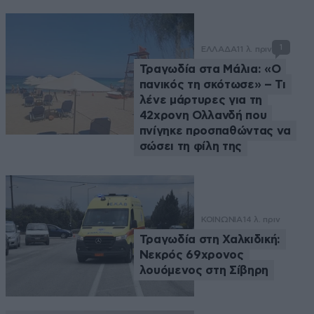
1
ΕΛΛΑΔΑ
11 λ. πριν
Τραγωδία στα Μάλια: «Ο
πανικός τη σκότωσε» – Τι
λένε μάρτυρες για τη
42χρονη Ολλανδή που
πνίγηκε προσπαθώντας να
σώσει τη φίλη της
ΚΟΙΝΩΝΙΑ
14 λ. πριν
Τραγωδία στη Χαλκιδική:
Νεκρός 69χρονος
λουόμενος στη Σίβηρη