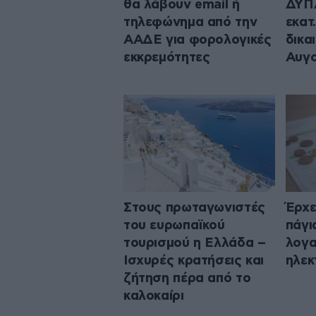
θα λάβουν email ή
ΔΥΠΑ
τηλεφώνημα από την
εκατ
ΑΑΔΕ για φορολογικές
δικα
εκκρεμότητες
Αυγ
Στους πρωταγωνιστές
Έρχε
του ευρωπαϊκού
πάγι
τουρισμού η Ελλάδα –
λογα
Ισχυρές κρατήσεις και
ηλεκ
ζήτηση πέρα από το
καλοκαίρι