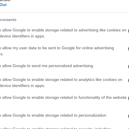
Out
consents
o allow Google to enable storage related to advertising like cookies on
evice identifiers in apps.
o allow my user data to be sent to Google for online advertising
s.
to allow Google to send me personalized advertising.
o allow Google to enable storage related to analytics like cookies on
με, ισχυρίζεται πάντα η Learnvest, τότε πρέπει
evice identifiers in apps.
% του εισοδήματός μας σε «οικονομικές
o allow Google to enable storage related to functionality of the website
αλεί. Πράγματα δηλαδή όπως ένα ποσό για ώρα
ρωμή των δανείων και καρτών μας, ακόμα και για
o allow Google to enable storage related to personalization.
α.
o allow Google to enable storage related to security, including