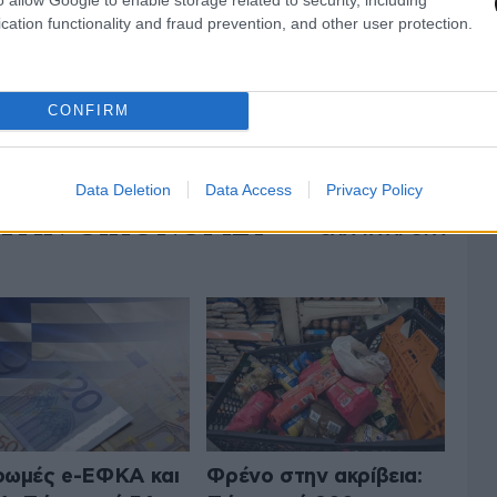
τό, καταλήγει, είναι ωστόσο το ιδανικό
cation functionality and fraud prevention, and other user protection.
α…
CONFIRM
Data Deletion
Data Access
Privacy Policy
 ΤΗΝ ΟΙΚΟΝΟΜΙΑ
ΟΛΑ ΤΑ ΑΡΘΡΑ
ωμές e-ΕΦΚΑ και
Φρένο στην ακρίβεια: