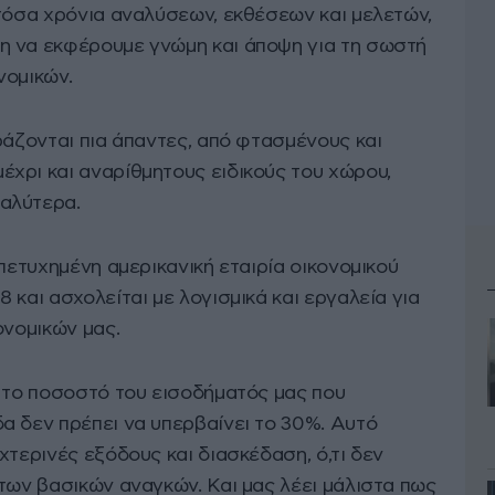
 τόσα χρόνια αναλύσεων, εκθέσεων και μελετών,
η να εκφέρουμε γνώμη και άποψη για τη σωστή
νομικών.
ράζονται πια άπαντες, από φτασμένους και
χρι και αναρίθμητους ειδικούς του χώρου,
αλύτερα.
α πετυχημένη αμερικανική εταιρία οικονομικού
 και ασχολείται με λογισμικά και εργαλεία για
ονομικών μας.
ς το ποσοστό του εισοδήματός μας που
α δεν πρέπει να υπερβαίνει το 30%. Αυτό
χτερινές εξόδους και διασκέδαση, ό,τι δεν
των βασικών αναγκών. Και μας λέει μάλιστα πως