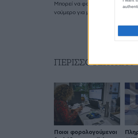
Μπορεί να φαντάζει μεγάλο ποσοσ
authenti
νούμερο για μελλοντική ευημερί
ΠΕΡΙΣΣΟΤΕΡΑ ΑΠΟ
Ποιοι φορολογούμενοι
Πληρ