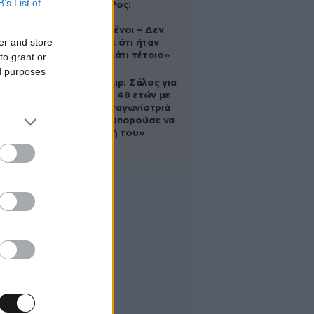
B’s List of
Ελίζαμπεθ Ρος:
«Είμαστε
συντετριμμένοι – Δεν
er and store
έδειξε ποτέ ότι ήταν
ικανός για κάτι τέτοιο»
to grant or
ed purposes
Ρίτσαρντ Γκιρ: Σάλος για
τη διαφορά 48 ετών με
τη συμπρωταγωνίστριά
του – «Θα μπορούσε να
είναι εγγονή του»