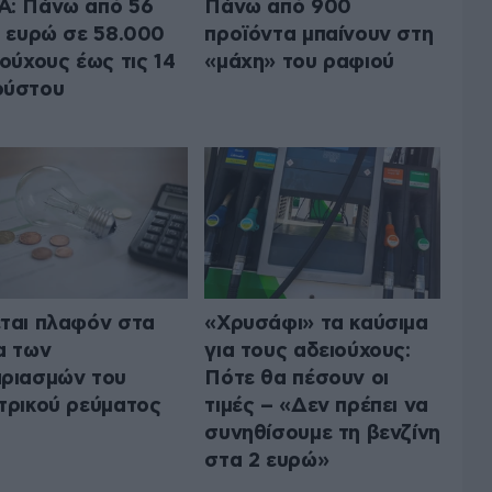
: Πάνω από 56
Πάνω από 900
. ευρώ σε 58.000
προϊόντα μπαίνουν στη
ιούχους έως τις 14
«μάχη» του ραφιού
ούστου
ται πλαφόν στα
«Χρυσάφι» τα καύσιμα
α των
για τους αδειούχους:
ριασμών του
Πότε θα πέσουν οι
τρικού ρεύματος
τιμές – «Δεν πρέπει να
συνηθίσουμε τη βενζίνη
στα 2 ευρώ»