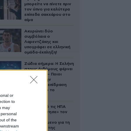
μπορείτε να πίνετε πριν
τον ύπνο για καλύτερα
επίπεδα σακχάρου στο
αίμα
Ακυρώνει δύο
συμβόλαια ο
Λαρεντζάκης και
υπογράφει σε ελληνική
ομάδα-έκπληξη!
Ζώδια σήμερα: Η Σελήνη
στους Διδύμους φέρνει
ανατροπές – Ποιοι
δέχονται την
ευεργετική επίδραση
του Δία από το
sonal or
απόγευμα;
ection to
Ζευγάρι από τις ΗΠΑ
ou may
που «υιοθέτησε» τον
 personal
Αφγανό
out of the
κατηγορούμενο για τη
 downstream
δολοφονία της