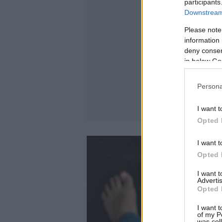
participants
Downstream 
Please note
information 
deny consent
in below Go
Persona
I want t
Opted 
I want t
Opted 
I want 
Advertis
Opted 
I want t
of my P
was col