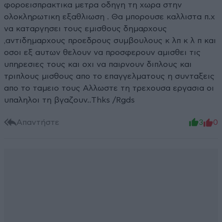
φοροεισπρακτικα μετρα οδηγη τη χωρα στην
ολοκληρωτικη εξαθλιωση . Θα μπορουσε καλλιστα π.χ
να καταργησει τους εμισθους δημαρχους
,αντιδημαρχους προεδρους συμβουλους κ λπ κ λ π και
οσοι εξ αυτων θελουν να προσφερουν αμισθει τις
υπηρεσιες τους και οχι να παιρνουν διπλους και
τριπλους μισθους απο το επαγγελματους η συνταξεις
απο το ταμειο τους Αλλωστε τη τρεχουσα εργασια οι
υπαληλοι τη βγαζουν..Thks /Rgds
Απαντήστε
3
0