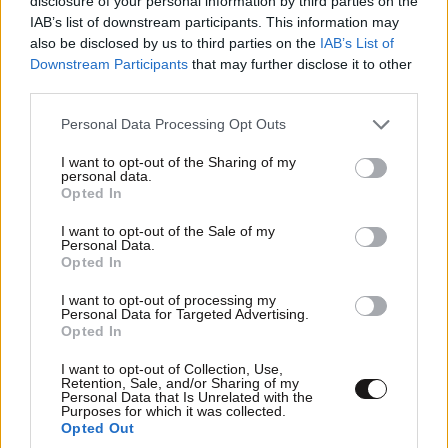
disclosure of your personal information by third parties on the
IAB’s list of downstream participants. This information may
also be disclosed by us to third parties on the
IAB’s List of
Downstream Participants
that may further disclose it to other
third parties.
Please note that this website/app uses one or more Google
Personal Data Processing Opt Outs
services and may gather and store information including but
not limited to your visit or usage behaviour. You may click to
I want to opt-out of the Sharing of my
personal data.
grant or deny consent to Google and its third-party tags to
Opted In
use your data for below specified purposes in below Google
Στους πρωταγωνιστές του ευρωπαϊκού
consent section.
I want to opt-out of the Sale of my
Personal Data.
τουρισμού η Ελλάδα – Ισχυρές κρατήσεις και
Opted In
ζήτηση πέρα από το καλοκαίρι
I want to opt-out of processing my
Personal Data for Targeted Advertising.
Opted In
I want to opt-out of Collection, Use,
Retention, Sale, and/or Sharing of my
Personal Data that Is Unrelated with the
Purposes for which it was collected.
Opted Out