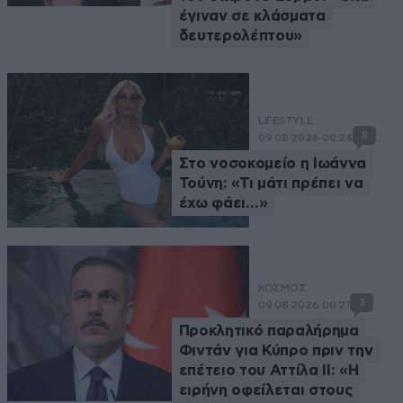
έγιναν σε κλάσματα
δευτερολέπτου»
LIFESTYLE
8
09·08·2026 00:24
Στο νοσοκομείο η Ιωάννα
Τούνη: «Τι μάτι πρέπει να
έχω φάει…»
ΚΟΣΜΟΣ
3
09·08·2026 00:21
Προκλητικό παραλήρημα
Φιντάν για Κύπρο πριν την
επέτειο του Αττίλα ΙΙ: «Η
ειρήνη οφείλεται στους