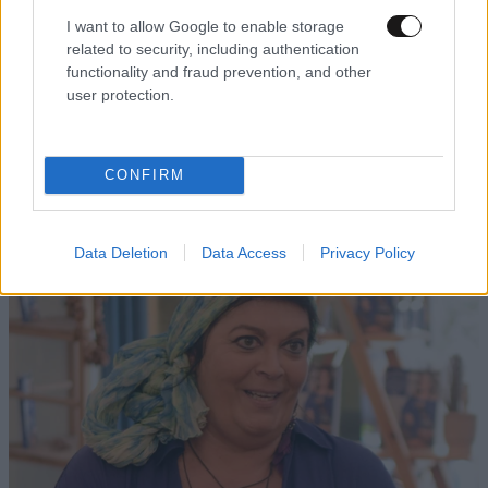
I want to allow Google to enable storage
related to security, including authentication
functionality and fraud prevention, and other
user protection.
ΟΙΚΟΝΟΜΙΑ
08·08·2026 13:03
Ποιοι φορολογούμενοι θα λάβουν email ή
τηλεφώνημα από την ΑΑΔΕ για φορολογικές
CONFIRM
εκκρεμότητες
Data Deletion
Data Access
Privacy Policy