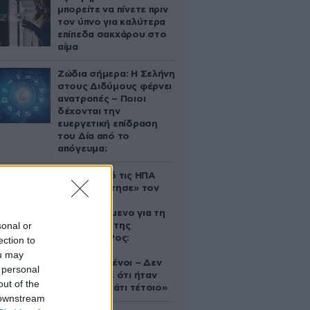
μπορείτε να πίνετε πριν
τον ύπνο για καλύτερα
επίπεδα σακχάρου στο
αίμα
Ζώδια σήμερα: Η Σελήνη
στους Διδύμους φέρνει
ανατροπές – Ποιοι
δέχονται την
ευεργετική επίδραση
του Δία από το
απόγευμα;
Ζευγάρι από τις ΗΠΑ
που «υιοθέτησε» τον
Αφγανό
κατηγορούμενο για τη
sonal or
δολοφονία της
Ελίζαμπεθ Ρος:
ection to
«Είμαστε
ou may
συντετριμμένοι – Δεν
 personal
έδειξε ποτέ ότι ήταν
out of the
ικανός για κάτι τέτοιο»
 downstream