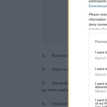
participants
Downstream 
Please note
information 
deny consent
in below Go
Persona
I want t
3. Κάνετε κλικ στην επιλογή «
Opted 
I want t
4. Κάνετε κλικ στη «Δήλωση 
Opted 
5. Θα ανοίξει η σελίδα με τον 
I want 
Advertis
με τους κωδικούς Taxis.
Opted 
I want t
of my P
6. Επιλέγετε το έτος 2025 και
was col