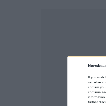
Newsbeast
If you wish 
sensitive in
confirm you
continue se
information 
further disc