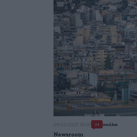
09·03·2025 18:07
σχόλια
24
Newsroom