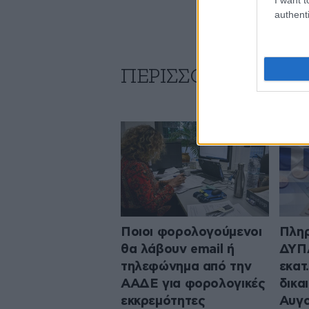
authenti
ΠΕΡΙΣΣΟΤΕΡΑ ΑΠΟ
Ποιοι φορολογούμενοι
Πληρ
θα λάβουν email ή
ΔΥΠΑ
τηλεφώνημα από την
εκατ
ΑΑΔΕ για φορολογικές
δικα
εκκρεμότητες
Αυγ