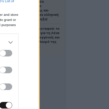
B’s List of
Ακυρώνει δύο
συμβόλαια ο
Λαρεντζάκης και
er and store
υπογράφει σε ελληνική
ομάδα-έκπληξη!
to grant or
ed purposes
Στο Α’ Νεκροταφείο το
μνημόσυνο για τη Λένα
Σαμαρά – Συγγενείς και
φίλοι στο πλευρό της
οικογένειας