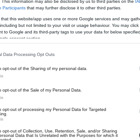
. This information may also be disclosed by us to third parties on the
IA
Participants
that may further disclose it to other third parties.
 that this website/app uses one or more Google services and may gath
including but not limited to your visit or usage behaviour. You may click 
 to Google and its third-party tags to use your data for below specifi
ogle consent section.
l Data Processing Opt Outs
o opt-out of the Sharing of my personal data.
Δημοφιλείς Εφαρμογές».
In
o opt-out of the Sale of my Personal Data.
Ε9/ΕΝΦΙΑ».
In
ΕΝΦΙΑ και το Ε9. Η είσοδος στη σελίδα γίνεται
to opt-out of processing my Personal Data for Targeted
ing.
In
o opt-out of Collection, Use, Retention, Sale, and/or Sharing
ersonal Data that Is Unrelated with the Purposes for which it
 βλέπετε το εκκαθαριστικό του ΕΝΦΙΑ 2025.
lected.