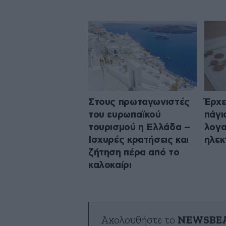
Στους πρωταγωνιστές
Έρχε
του ευρωπαϊκού
πάγι
τουρισμού η Ελλάδα –
λογα
Ισχυρές κρατήσεις και
ηλεκ
ζήτηση πέρα από το
καλοκαίρι
Ακολουθήστε το
NEWSBE