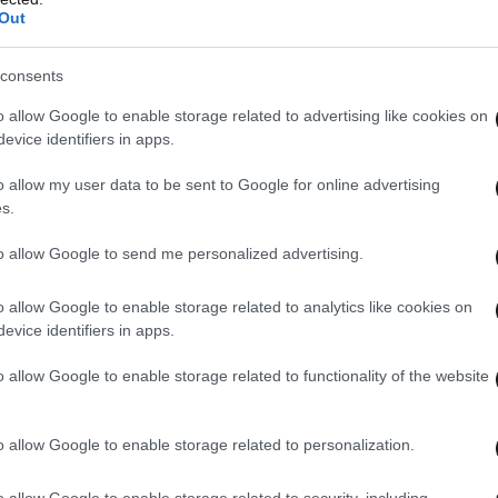
Out
ολή στην περιουσιακή τους κατάσταση
consents
 είναι το ίδιο με πέρυσι, εκτός και εάν
ς (για σεισμό, πλημμύρα και πυρκαγιά με
o allow Google to enable storage related to advertising like cookies on
evice identifiers in apps.
υρώ ανά τετραγωνικό) οπότε η έκπτωση είναι
σια στο 20% . Ο διπλασιασμός της έκπτωσης
o allow my user data to be sent to Google for online advertising
ξίας έως 500.000 ευρώ ενώ για ακίνητα
s.
αραμένει στο 10%.
to allow Google to send me personalized advertising.
o allow Google to enable storage related to analytics like cookies on
evice identifiers in apps.
o allow Google to enable storage related to functionality of the website
o allow Google to enable storage related to personalization.
o allow Google to enable storage related to security, including