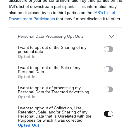
disclosure of your personal information by third parties on the
IAB’s list of downstream participants. This information may
also be disclosed by us to third parties on the
IAB’s List of
Downstream Participants
that may further disclose it to other
third parties.
Please note that this website/app uses one or more Google
Personal Data Processing Opt Outs
services and may gather and store information including but
not limited to your visit or usage behaviour. You may click to
I want to opt-out of the Sharing of my
personal data.
grant or deny consent to Google and its third-party tags to
Opted In
use your data for below specified purposes in below Google
consent section.
I want to opt-out of the Sale of my
Personal Data.
Opted In
ΕΛΛΑΔΑ
06·08·2026 21:47
I want to opt-out of processing my
Personal Data for Targeted Advertising.
Τραγωδία στα Μάλια: «Ο πανικός τη σκότωσε»
Opted In
– Τι λένε μάρτυρες για τη 42χρονη Ολλανδή
που πνίγηκε προσπαθώντας να σώσει τη φίλη
I want to opt-out of Collection, Use,
Retention, Sale, and/or Sharing of my
της
Personal Data that Is Unrelated with the
Purposes for which it was collected.
Opted Out