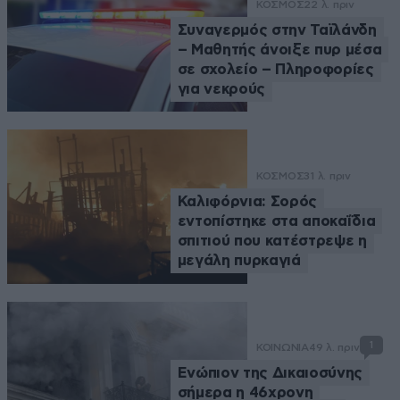
ΚΟΣΜΟΣ
22 λ. πριν
Συναγερμός στην Ταϊλάνδη
– Μαθητής άνοιξε πυρ μέσα
σε σχολείο – Πληροφορίες
για νεκρούς
ΚΟΣΜΟΣ
31 λ. πριν
Καλιφόρνια: Σορός
εντοπίστηκε στα αποκαΐδια
σπιτιού που κατέστρεψε η
μεγάλη πυρκαγιά
1
ΚΟΙΝΩΝΙΑ
49 λ. πριν
Ενώπιον της Δικαιοσύνης
σήμερα η 46χρονη