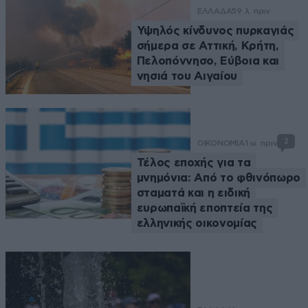
ΕΛΛΑΔΑ
59 λ. πριν
Υψηλός κίνδυνος πυρκαγιάς
σήμερα σε Αττική, Κρήτη,
Πελοπόννησο, Εύβοια και
νησιά του Αιγαίου
2
ΟΙΚΟΝΟΜΙΑ
1 ω. πριν
Τέλος εποχής για τα
μνημόνια: Από το φθινόπωρο
σταματά και η ειδική
ευρωπαϊκή εποπτεία της
ελληνικής οικονομίας