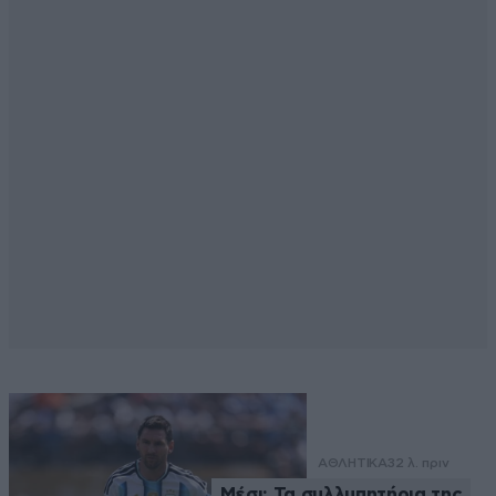
ΑΘΛΗΤΙΚΑ
32 λ. πριν
Μέσι: Τα συλλυπητήρια της