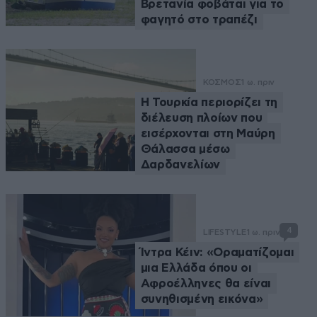
Βρετανία φοβάται για το
φαγητό στο τραπέζι
ΚΟΣΜΟΣ
1 ω. πριν
Η Τουρκία περιορίζει τη
διέλευση πλοίων που
εισέρχονται στη Μαύρη
Θάλασσα μέσω
Δαρδανελίων
4
LIFESTYLE
1 ω. πριν
Ίντρα Κέιν: «Οραματίζομαι
μια Ελλάδα όπου οι
Αφροέλληνες θα είναι
συνηθισμένη εικόνα»