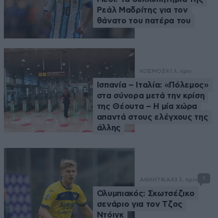
Ρεάλ Μαδρίτης για τον
θάνατο του πατέρα του
ΚΟΣΜΟΣ
41 λ. πριν
Ισπανία – Ιταλία: «Πόλεμος»
στα σύνορα μετά την κρίση
της Θέουτα – Η μία χώρα
απαντά στους ελέγχους της
άλλης
1
ΑΘΛΗΤΙΚΑ
43 λ. πριν
Ολυμπιακός: Σκωτσέζικο
σενάριο για τον Τζος
Ντόιγκ