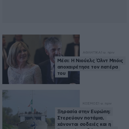
ΑΘΛΗΤΙΚΑ
1 ω. πριν
Μέσι: Η Νιούελς Όλντ Μπόις
αποχαιρέτησε τον πατέρα
του
ΚΟΣΜΟΣ
1 ω. πριν
Ξηρασία στην Ευρώπη:
Στερεύουν ποτάμια,
χάνονται σοδειές και η