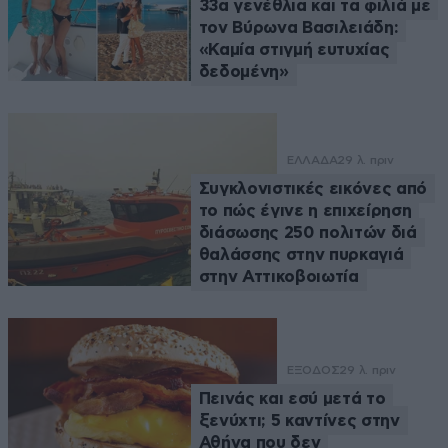
33α γενέθλια και τα φιλιά με
τον Βύρωνα Βασιλειάδη:
«Καμία στιγμή ευτυχίας
δεδομένη»
ΕΛΛΑΔΑ
29 λ. πριν
Συγκλονιστικές εικόνες από
το πώς έγινε η επιχείρηση
διάσωσης 250 πολιτών διά
θαλάσσης στην πυρκαγιά
στην Αττικοβοιωτία
ΕΞΟΔΟΣ
29 λ. πριν
Πεινάς και εσύ μετά το
ξενύχτι; 5 καντίνες στην
Αθήνα που δεν