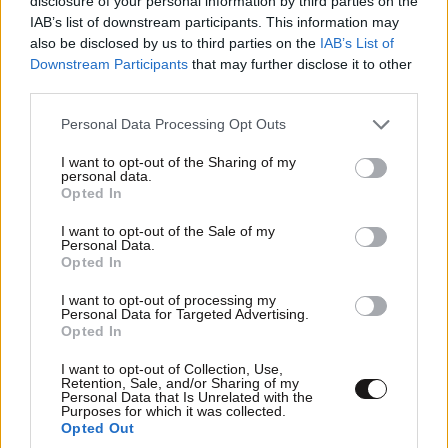
disclosure of your personal information by third parties on the
IAB’s list of downstream participants. This information may
also be disclosed by us to third parties on the
IAB’s List of
Downstream Participants
that may further disclose it to other
third parties.
Please note that this website/app uses one or more Google
Personal Data Processing Opt Outs
services and may gather and store information including but
not limited to your visit or usage behaviour. You may click to
I want to opt-out of the Sharing of my
personal data.
grant or deny consent to Google and its third-party tags to
Opted In
use your data for below specified purposes in below Google
consent section.
I want to opt-out of the Sale of my
Personal Data.
Opted In
I want to opt-out of processing my
Personal Data for Targeted Advertising.
Opted In
I want to opt-out of Collection, Use,
Retention, Sale, and/or Sharing of my
Personal Data that Is Unrelated with the
Purposes for which it was collected.
Opted Out