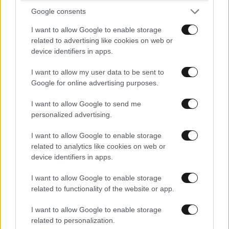
LIFESTYLE
08·08·2026 09:01
Google consents
Νία Βαρντάλος – Σπύρος Κατσαγάνης: Μια
I want to allow Google to enable storage
σχέση που θυμίζει σενάριο ταινίας και μετρά
related to advertising like cookies on web or
πάνω από τέσσερα χρόνια
device identifiers in apps.
I want to allow my user data to be sent to
Google for online advertising purposes.
I want to allow Google to send me
personalized advertising.
I want to allow Google to enable storage
related to analytics like cookies on web or
device identifiers in apps.
I want to allow Google to enable storage
related to functionality of the website or app.
I want to allow Google to enable storage
related to personalization.
ΔΙΑΤΡΟΦΗ
08·08·2026 08:30