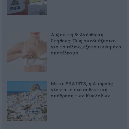
Αυξητική & Ανόρθωση
Στήθους: Πώς συνδυάζονται
για το τέλειο, εξατομικευμένο
αποτέλεσμα
Με τη SEAJETS, η Αμοργός
γίνεται η πιο αυθεντική
απόδραση των Κυκλάδων