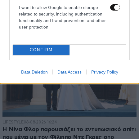
Ογκολόγοι προειδοποιούν: Αυτές οι τροφές,
I want to allow Google to enable storage
περνούν απαρατήρητες, αλλά καλό είναι να τις
related to security, including authentication
βγάλετε από την καθημερινότητά σας
functionality and fraud prevention, and other
user protection.
CONFIRM
Data Deletion
Data Access
Privacy Policy
LIFESTYLE
08·08·2026 16:24
Η Νίνα Φλορ παρουσιάζει το εντυπωσιακό σπίτι
που μένει με τον Φίλιππο Ντε Γκρες στο