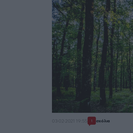
03·02·2021 19:55
σχόλια
1