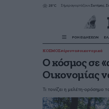
Σήμερα
γιορτάζουν:
ΡΟΗ ΕΙΔΗΣΕΩΝ
ΕΛ
ΚΟΣΜΟΣ
#έρευνα
#οικονομικά
Ο κόσμος σε «
Οικονομίας ν
Τι τονίζει η μελέτη-ορόσημο 