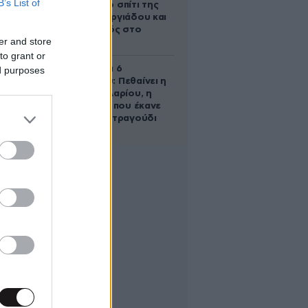
B’s List of
έμβρυο στο σπίτι της
Μαρίας Γεωργιάδου και
ο εγκλεισμός στο
er and store
ψυχιατρείο
to grant or
Σαν σήμερα 6
ed purposes
Αυγούστου: Πεθαίνει η
Ρίτα Σακελλαρίου, η
λαϊκή ντίβα που έκανε
τη ζωή της τραγούδι