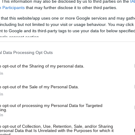
. This information may also be disclosed by us to third parties on the
IA
ε πλήρως τον αντίκτυπο των
Participants
that may further disclose it to other third parties.
ση.
Η πανδημία Covid-19 μάς έχει αποδείξει τι
 that this website/app uses one or more Google services and may gath
άττουμε».
including but not limited to your visit or usage behaviour. You may click 
 to Google and its third-party tags to use your data for below specifi
ogle consent section.
ήρισε την εν λόγω μελέτη ως «εξαιρετικά
ρει: «
Εάν συνεχίσουμε αυτήν τη ζημιά που
l Data Processing Opt Outs
στήματα θα καταρρεύσουν.
Αυτός είναι τώρα ο
o opt-out of the Sharing of my personal data.
έτη επιτέλους θέτει τη βιοποικιλότητα στον
In
ει πώς μπορούμε να βοηθήσουμε στο να σώσουμε
τελευταία στιγμή, και κάνοντάς το, να σώσουμε
o opt-out of the Sale of my Personal Data.
In
to opt-out of processing my Personal Data for Targeted
ing.
In
o opt-out of Collection, Use, Retention, Sale, and/or Sharing
ersonal Data that Is Unrelated with the Purposes for which it
lected.