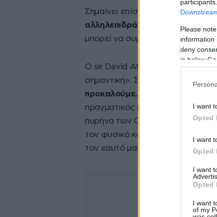
participants
Σημαίνει επίσης,
να υπολογίζουμ
Downstream 
αλληλεπιδράσεών μας με τη φύ
Please note
μπορεί να συμβεί όταν δεν το πρ
information 
deny consent
in below Go
Ο sir David Attenborough χαρακτ
σημαντική». Στον πρόλογο αναφέ
Persona
προκαλούμε, ολόκληρα οικοσυ
I want t
πραγματικός μας κίνδυνος. Η μελ
Opted 
πυρήνα των Οικονομικών. Δείχν
τον φυσικό κόσμο ακόμα και την 
I want t
τον εαυτό μας».
Opted 
I want 
Advertis
Opted 
I want t
of my P
was col