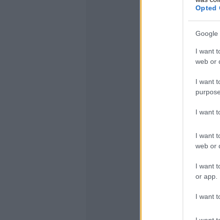
Opted 
Google 
I want t
web or d
I want t
purpose
I want 
I want t
web or d
I want t
or app.
I want t
I want t