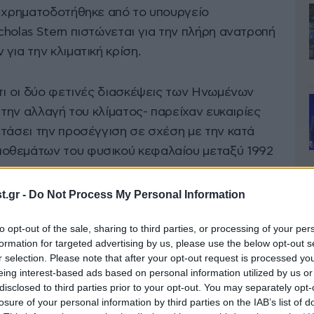
υ χρηματοδοτήθηκε από το υπουργείο
holas Stern πιστώνεται για την πλήρη ανατροπή
για την κλιματική κρίση.
ότι οι δύο φετινές διασκέψεις των Ηνωμένων
 την αλλαγή του κλίματος- παρείχαν ευκαιρίες
ετάσει την προσέγγιση σε σχέση με την κατά
οθεμάτων του φυσικού κεφαλαίου μεταξύ 1992
.gr -
Do Not Process My Personal Information
 καλά Οικονομικά απαιτούν να το
to opt-out of the sale, sharing to third parties, or processing of your per
ήλωσε ο καθηγητής Dasgupta. «Πραγματικά
formation for targeted advertising by us, please use the below opt-out s
ι ανάπτυξη σημαίνει ότι αναγνωρίζουμε ότι η
r selection. Please note that after your opt-out request is processed y
σίζεται στην εξισορρόπηση της ζήτησης αγαθών
eing interest-based ads based on personal information utilized by us or
disclosed to third parties prior to your opt-out. You may separately opt-
ικανότητά της να τα παρέχει.
losure of your personal information by third parties on the IAB’s list of