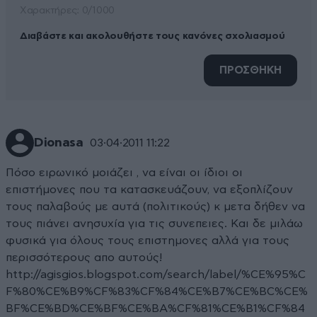
Xαρακτήρες: 0/1000
Διαβάστε και ακολουθήστε τους κανόνες σχολιασμού
ΠΡΟΣΘΗΚΗ
Dionasa
03·04·2011 11:22
Πόσο ειρωνικό μοιάζει , να είναι οι ίδιοι οι
επιστήμονες που τα κατασκευάζουν, να εξοπλίζουν
τους παλαβούς με αυτά (πολιτικούς) κ μετα δήθεν να
τους πιάνει ανησυχία για τις συνεπειες. Και δε μιλάω
φυσικά για όλους τους επιστημονες αλλά για τους
περισσότερους απο αυτούς!
http://agisgios.blogspot.com/search/label/%CE%95%C
F%80%CE%B9%CF%83%CF%84%CE%B7%CE%BC%CE%
BF%CE%BD%CE%BF%CE%BA%CF%81%CE%B1%CF%84