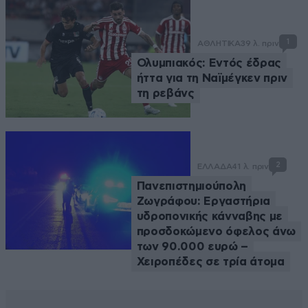
1
ΑΘΛΗΤΙΚΑ
39 λ. πριν
Ολυμπιακός: Εντός έδρας
ήττα για τη Ναϊμέγκεν πριν
τη ρεβάνς
2
ΕΛΛΑΔΑ
41 λ. πριν
Πανεπιστημιούπολη
Ζωγράφου: Εργαστήρια
υδροπονικής κάνναβης με
προσδοκώμενο όφελος άνω
των 90.000 ευρώ –
Χειροπέδες σε τρία άτομα