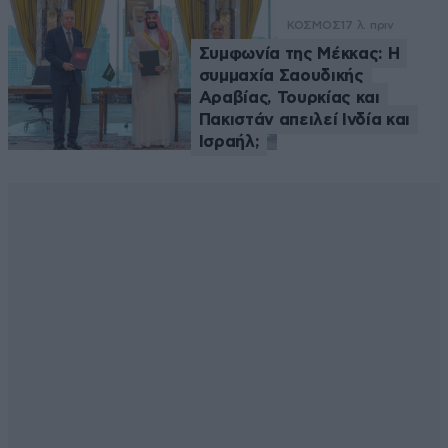
ΚΟΣΜΟΣ
17 λ. πριν
Συμφωνία της Μέκκας: Η
συμμαχία Σαουδικής
Αραβίας, Τουρκίας και
Πακιστάν απειλεί Ινδία και
Ισραήλ;