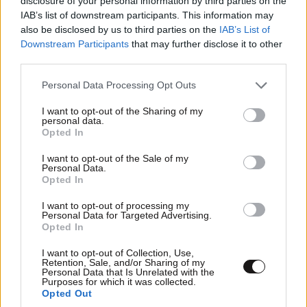
disclosure of your personal information by third parties on the
TRENDING
IAB’s list of downstream participants. This information may
also be disclosed by us to third parties on the
IAB’s List of
Downstream Participants
that may further disclose it to other
third parties.
Please note that this website/app uses one or more Google
Personal Data Processing Opt Outs
services and may gather and store information including but
not limited to your visit or usage behaviour. You may click to
I want to opt-out of the Sharing of my
personal data.
grant or deny consent to Google and its third-party tags to
Opted In
use your data for below specified purposes in below Google
consent section.
I want to opt-out of the Sale of my
Personal Data.
Opted In
I want to opt-out of processing my
Personal Data for Targeted Advertising.
Opted In
ΟΙΚΟΝΟΜΙΑ
08·08·2026 13:03
I want to opt-out of Collection, Use,
Ποιοι φορολογούμενοι θα λάβουν email ή
Retention, Sale, and/or Sharing of my
Personal Data that Is Unrelated with the
τηλεφώνημα από την ΑΑΔΕ για φορολογικές
Purposes for which it was collected.
Opted Out
εκκρεμότητες