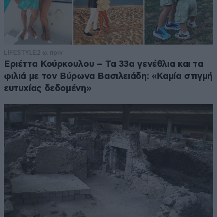
LIFESTYLE
2 ω. πριν
Εριέττα Κούρκουλου – Τα 33α γενέθλια και τα
φιλιά με τον Βύρωνα Βασιλειάδη: «Καμία στιγμή
ευτυχίας δεδομένη»