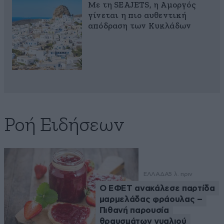
Με τη SEAJETS, η Αμοργός
γίνεται η πιο αυθεντική
απόδραση των Κυκλάδων
Ροή Ειδήσεων
ΕΛΛΑΔΑ
5 λ. πριν
Ο ΕΦΕΤ ανακάλεσε παρτίδα
μαρμελάδας φράουλας –
Πιθανή παρουσία
θραυσμάτων γυαλιού