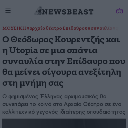
ΜΟΥΣΙΚΗ
#αρχαίο θέατρο Επιδαύρου
#συναυλία
#φεστι
Ο Θεόδωρος Κουρεντζής και
η Utopia σε μια σπάνια
συναυλία στην Επίδαυρο που
θα μείνει σίγουρα ανεξίτηλη
στη μνήμη σας
Ο φημισμένος Έλληνας αρχιμουσικός θα
συνεπάρει το κοινό στο Αρχαίο Θέατρο σε ένα
καλλιτεχνικό γεγονός ιδιαίτερης σπουδαιότητας