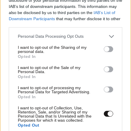
disclosure of your personal information by third parties on the
IAB’s list of downstream participants. This information may
also be disclosed by us to third parties on the
IAB’s List of
Downstream Participants
that may further disclose it to other
third parties.
Please note that this website/app uses one or more Google
Akylas για Eurovision 2026: «Aδικηθήκαμε, δεν
Personal Data Processing Opt Outs
services and may gather and store information including but
αξίζαμε τη δέκατη θέση» – «Ήταν μια πολύ
not limited to your visit or usage behaviour. You may click to
I want to opt-out of the Sharing of my
ψυχοφθόρα διαδικασία»
personal data.
grant or deny consent to Google and its third-party tags to
Opted In
use your data for below specified purposes in below Google
consent section.
I want to opt-out of the Sale of my
Personal Data.
Opted In
I want to opt-out of processing my
Personal Data for Targeted Advertising.
Opted In
I want to opt-out of Collection, Use,
Retention, Sale, and/or Sharing of my
Personal Data that Is Unrelated with the
Purposes for which it was collected.
Opted Out