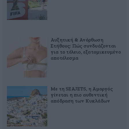
Αυξητική & Ανόρθωση
Στήθους: Πώς συνδυάζονται
για το τέλειο, εξατομικευμένο
αποτέλεσμα
Με τη SEAJETS, η Αμοργός
γίνεται η πιο αυθεντική
απόδραση των Κυκλάδων