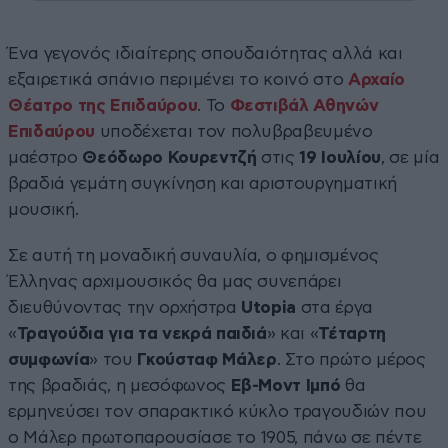
Ένα γεγονός ιδιαίτερης σπουδαιότητας αλλά και
εξαιρετικά σπάνιο περιμένει το κοινό στο
Αρχαίο
Θέατρο της Επιδαύρου
. Το
Φεστιβάλ Αθηνών
Επιδαύρου
υποδέχεται τον πολυβραβευμένο
μαέστρο
Θεόδωρο Κουρεντζή
στις
19 Ιουλίου
, σε μία
βραδιά γεμάτη συγκίνηση και αριστουργηματική
μουσική.
Σε αυτή τη μοναδική συναυλία, ο φημισμένος
Έλληνας αρχιμουσικός θα μας συνεπάρει
διευθύνοντας την ορχήστρα
Utopia
στα έργα
«
Τραγούδια για τα νεκρά παιδιά
» και «
Τέταρτη
συμφωνία
» του
Γκούσταφ Μάλερ
. Στο πρώτο μέρος
της βραδιάς, η μεσόφωνος
Εβ-Μοντ Ιμπό
θα
ερμηνεύσει τον σπαρακτικό κύκλο τραγουδιών που
ο Μάλερ πρωτοπαρουσίασε το 1905, πάνω σε πέντε