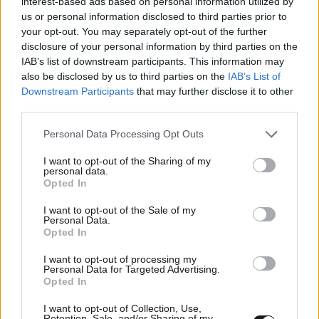
interest-based ads based on personal information utilized by
us or personal information disclosed to third parties prior to
your opt-out. You may separately opt-out of the further
disclosure of your personal information by third parties on the
IAB’s list of downstream participants. This information may
also be disclosed by us to third parties on the
IAB’s List of
Downstream Participants
that may further disclose it to other
third parties.
Please note that this website/app uses one or more Google
Personal Data Processing Opt Outs
services and may gather and store information including but
not limited to your visit or usage behaviour. You may click to
I want to opt-out of the Sharing of my
ΑΘΛΗΤΙΚΑ
07·08·2026 21:30
personal data.
grant or deny consent to Google and its third-party tags to
Ακυρώνει δύο συμβόλαια ο Λαρεντζάκης και
Opted In
use your data for below specified purposes in below Google
υπογράφει σε ελληνική ομάδα-έκπληξη!
consent section.
I want to opt-out of the Sale of my
Personal Data.
Opted In
I want to opt-out of processing my
Personal Data for Targeted Advertising.
Opted In
I want to opt-out of Collection, Use,
Retention, Sale, and/or Sharing of my