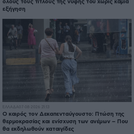
όλους τους τίτλους της νύφης του χωρίς καμία
εξήγηση
ΕΛΛΑΔΑ
07·08·2026 21:13
Ο καιρός τον Δεκαπενταύγουστο: Πτώση της
θερμοκρασίας και ενίσχυση των ανέμων – Που
θα εκδηλωθούν καταιγίδες