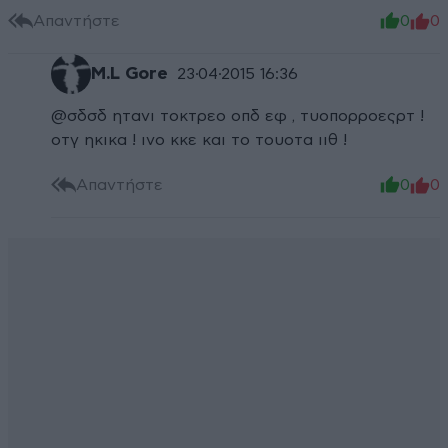
Απαντήστε
0
0
M.L Gore
23·04·2015 16:36
@σδσδ ητανι τοκτρεο οπδ εφ , τυοπορροεςρτ !
οτγ ηκικα ! ινο κκε και το τουοτα ιιθ !
Απαντήστε
0
0