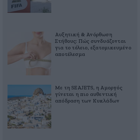
Αυξητική & Ανόρθωση
Στήθους: Πώς συνδυάζονται
για το τέλειο, εξατομικευμένο
αποτέλεσμα
Με τη SEAJETS, η Αμοργός
γίνεται η πιο αυθεντική
απόδραση των Κυκλάδων