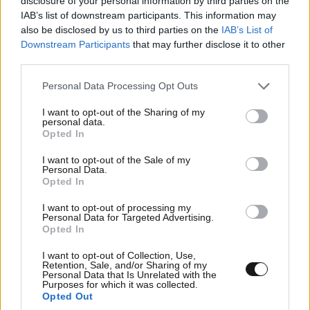
disclosure of your personal information by third parties on the
IAB’s list of downstream participants. This information may
also be disclosed by us to third parties on the
IAB’s List of
Downstream Participants
that may further disclose it to other
third parties.
Please note that this website/app uses one or more Google
Personal Data Processing Opt Outs
services and may gather and store information including but
not limited to your visit or usage behaviour. You may click to
I want to opt-out of the Sharing of my
personal data.
grant or deny consent to Google and its third-party tags to
Opted In
use your data for below specified purposes in below Google
consent section.
I want to opt-out of the Sale of my
Personal Data.
Opted In
I want to opt-out of processing my
Personal Data for Targeted Advertising.
FITNESS
09·08·2026 09:30
Opted In
Οι 5 ασκήσεις που πρέπει να κάνετε για μια ζωή
I want to opt-out of Collection, Use,
με δύναμη και αυτονομία – Ένα απλό αλλά
Retention, Sale, and/or Sharing of my
ιδανικό πρόγραμμα καθώς μεγαλώνετε
Personal Data that Is Unrelated with the
Purposes for which it was collected.
Opted Out