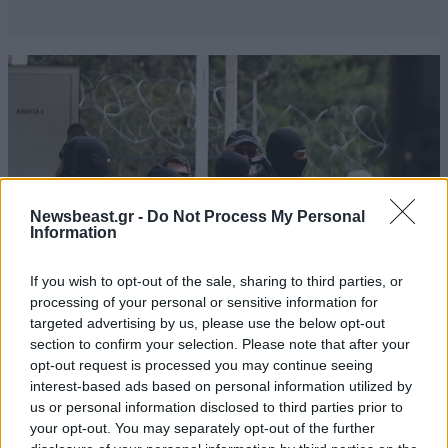
Newsbeast.gr -
Do Not Process My Personal
Information
If you wish to opt-out of the sale, sharing to third parties, or
processing of your personal or sensitive information for
targeted advertising by us, please use the below opt-out
section to confirm your selection. Please note that after your
ΚΟΣΜΟΣ
09·08·2026 07:44
opt-out request is processed you may continue seeing
Η αυτοκρατορία του «Έντικ» και ο «μεγάλος»
interest-based ads based on personal information utilized by
που φέρεται να βρίσκεται πίσω του – Τι ορίζει ο
us or personal information disclosed to third parties prior to
όρος Greek Mafia
your opt-out. You may separately opt-out of the further