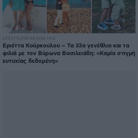
LIFESTYLE
08·08·2026 19:12
Εριέττα Κούρκουλου – Τα 33α γενέθλια και τα
φιλιά με τον Βύρωνα Βασιλειάδη: «Καμία στιγμή
ευτυχίας δεδομένη»