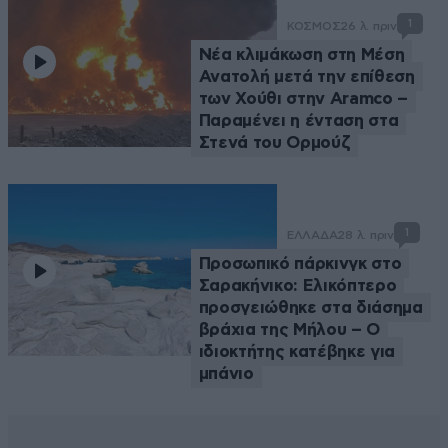
1
ΚΟΣΜΟΣ
26 λ. πριν
Νέα κλιμάκωση στη Μέση
Ανατολή μετά την επίθεση
των Χούθι στην Aramco –
Παραμένει η ένταση στα
Στενά του Ορμούζ
1
ΕΛΛΑΔΑ
28 λ. πριν
Προσωπικό πάρκινγκ στο
Σαρακήνικο: Ελικόπτερο
προσγειώθηκε στα διάσημα
βράχια της Μήλου – Ο
ιδιοκτήτης κατέβηκε για
μπάνιο