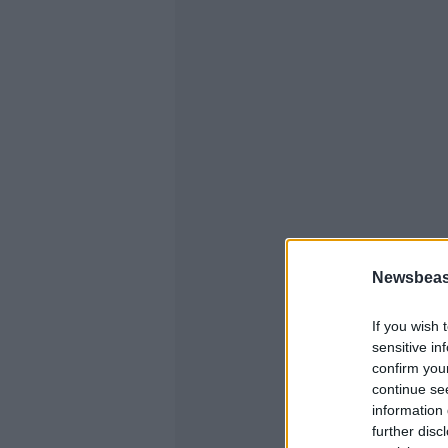
Newsbeast
If you wish 
sensitive in
confirm you
continue se
information 
further disc