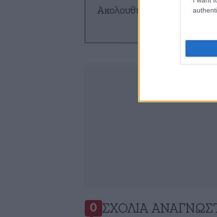
Ακολουθήστε το
NEWSBE
authenti
ό
ΣΧΌΛΙΑ ΑΝΑΓΝΩΣ
0