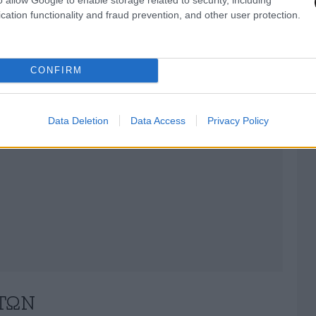
AST
στο
Google News
και μάθετε πρώτοι
cation functionality and fraud prevention, and other user protection.
λες τις ειδήσεις
CONFIRM
Data Deletion
Data Access
Privacy Policy
ΤΏΝ