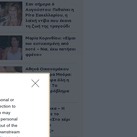
Σαν σήμερα 6
Αυγούστου: Πεθαίνει η
Ρίτα Σακελλαρίου, η
λαϊκή ντίβα που έκανε
τη ζωή της τραγούδι
Μαρία Κορινθίου: «Είμαι
πιο ευτυχισμένη από
ποτέ – Ναι, έχω πατήσει
φρένο»
Αθηνά Οικονομάκου
από τα Μπόρα Μπόρα:
«Έσκασε τώρα όλη η
κούραση» – Το
απρόοπτο πρόβλημα
υγείας
sonal or
ection to
Δανάη Μπάρκα – Η
ou may
ανάρτηση με το
 personal
σάντουιτς: «Στο χέρι
out of the
σου είναι να
αδυνατίσεις»
 downstream