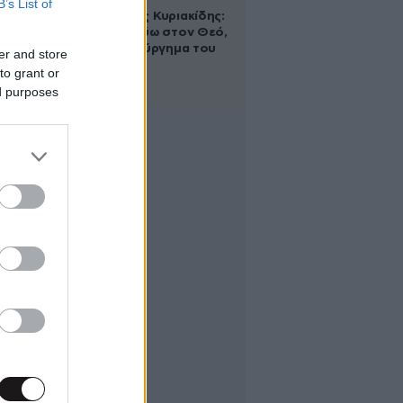
B’s List of
Βλαδίμηρος Κυριακίδης:
«Δεν πιστεύω στον Θεό,
είναι δημιούργημα του
er and store
ανθρώπου»
to grant or
ed purposes