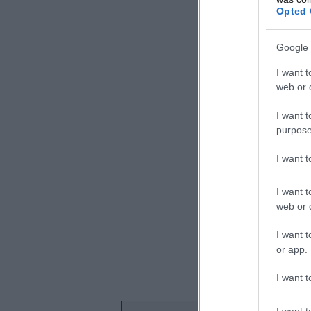
Opted 
Google 
I want t
web or d
I want t
purpose
I want 
I want t
web or d
I want t
or app.
I want t
I want t