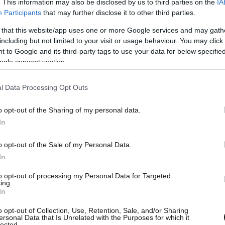
. This information may also be disclosed by us to third parties on the
IA
Participants
that may further disclose it to other third parties.
 that this website/app uses one or more Google services and may gath
including but not limited to your visit or usage behaviour. You may click 
 to Google and its third-party tags to use your data for below specifi
ogle consent section.
l Data Processing Opt Outs
o opt-out of the Sharing of my personal data.
In
o opt-out of the Sale of my Personal Data.
In
to opt-out of processing my Personal Data for Targeted
ing.
In
o opt-out of Collection, Use, Retention, Sale, and/or Sharing
ersonal Data that Is Unrelated with the Purposes for which it
lected.