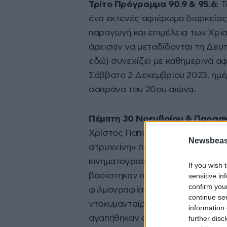
Τρίτο Πρόγραμμα 90.9 & 95.6:
Τ
ένα εκτενές αφιέρωμα διαρκείας
παραγωγή και επιμέλεια των Χρ
άρχισαν να μεταδίδονται τη Δευτ
εδώ) συνεχίζει με καθημερινά 
Σάββατο 2 Δεκεμβρίου 2023, ημέ
σοπράνο του 20ου αιώνα.
Πέμπτη 30 Νοεμβρίου & Παρασκ
Χρίστος Παπαγεωργίου στο πλαίσ
Newsbeast
στρυχνίνη» παρουσιάζει σε δύο μ
κινηματογραφικές ταινίες στις οπ
If you wish 
βασίστηκαν πάνω στην πολυκύμαν
sensitive in
confirm you
φιλμογραφίας της μεγάλης Ντίβας
continue se
ντοκυμανταίρ, πλαισιώνουν μουσι
information 
αγαπήθηκαν από το κοινό.
further disc