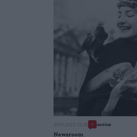
30·11·2023 22:18
σχόλια
1
Newsroom