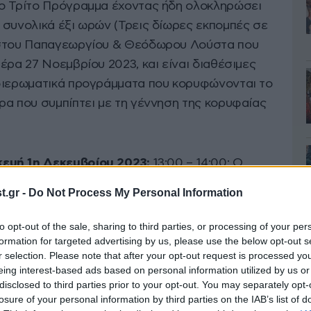
ο Τρίτο Πρόγραμμα έχοντας ήδη ολοκληρώσει
 συνολικά έξι ωρών (Τρεις δίωρες εκπομπές σε
ίστου Παπαγεωργίου & Θεόδωρου Λούστα που
έρα 27 Νοεμβρίου 2023, και είναι διαθέσιμες
αφιερωματικά προγράμματα που κορυφώνονται το
ρα που συμπίπτει με τη γέννηση της κορυφαίας
ευή 1η Δεκεμβρίου 2023:
13:00 – 14:00: Ο
ιο της εκπομπής «Αναζητώντας την κυρία με τη
.gr -
Do Not Process My Personal Information
έρη ένα πιο εξειδικευμένο οδοιπορικό με
οίες είτε συμμετείχε η ίδια η Κάλλας, είτε
to opt-out of the sale, sharing to third parties, or processing of your per
τη ζωή της. Την παρουσίαση της μουσικής
formation for targeted advertising by us, please use the below opt-out s
r selection. Please note that after your opt-out request is processed y
 τόσο ως ηθοποιού αλλά και με ταινίες και
eing interest-based ads based on personal information utilized by us or
κές από το λυρικό της ρεπερτόριο που
disclosed to third parties prior to your opt-out. You may separately opt-
losure of your personal information by third parties on the IAB’s list of