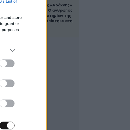
B’s List of
Στα ίχνη της «Αράχνης»
του Άσαντ: Ο άνθρωπος
των βασανιστηρίων της
er and store
Συρίας εντοπίστηκε στη
to grant or
Ρωσία
ed purposes