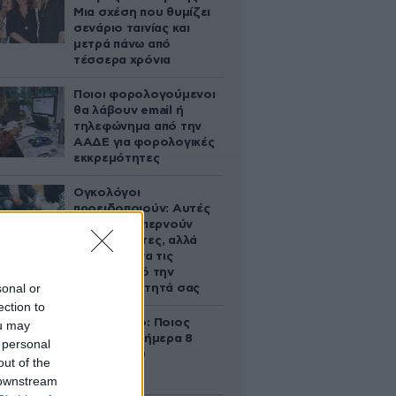
Μια σχέση που θυμίζει
σενάριο ταινίας και
μετρά πάνω από
τέσσερα χρόνια
Ποιοι φορολογούμενοι
θα λάβουν email ή
τηλεφώνημα από την
ΑΑΔΕ για φορολογικές
εκκρεμότητες
Ογκολόγοι
προειδοποιούν: Αυτές
οι τροφές, περνούν
απαρατήρητες, αλλά
καλό είναι να τις
βγάλετε από την
sonal or
καθημερινότητά σας
ection to
Εορτολόγιο: Ποιος
ou may
γιορτάζει σήμερα 8
 personal
Αυγούστου
out of the
 downstream