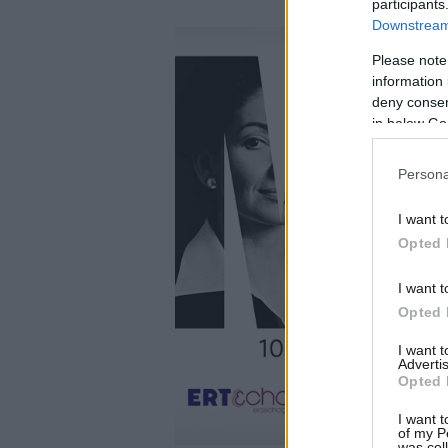
participants
Downstream 
Please note
information 
deny consent
in below Go
Persona
I want t
Opted 
I want t
Opted 
I want 
Advertis
Opted 
I want t
of my P
was col