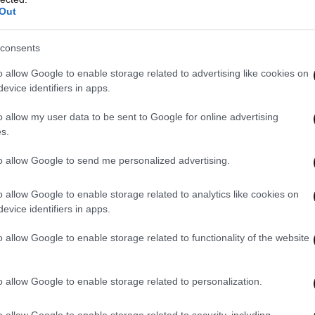
Out
consents
o allow Google to enable storage related to advertising like cookies on
ουλος από την εκπομπή «Κλασικά και… άλλα» για
evice identifiers in apps.
ρία της μουσικής, ετοίμασε και παρουσιάζει ένα
ας, φωτίζοντας τα πρώτα χρόνια της ζωής και
o allow my user data to be sent to Google for online advertising
s.
δας ντίβας, με τη συνοδεία ποικίλων,
επερτόριο της: 𝐂𝐚𝐫𝐦𝐞𝐧, 𝐆𝐢𝐨𝐜𝐨𝐧𝐝𝐚,
to allow Google to send me personalized advertising.
 𝐀𝐢𝐝𝐚.
o allow Google to enable storage related to analytics like cookies on
evice identifiers in apps.
ρα από την εκπομπή «ΜΥΘΟΝ ΑΓΑΣΣΑΜΕΝΟΙ»
ν γενικό τίτλο «LA CALLAS».
o allow Google to enable storage related to functionality of the website
o allow Google to enable storage related to personalization.
o allow Google to enable storage related to security, including