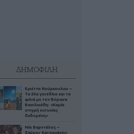
ΔΗΜΟΦΙΛΗ
Εριέττα Κούρκουλου –
Τα 33α γενέθλια και τα
φιλιά με τον Βύρωνα
Βασιλειάδη: «Καμία
στιγμή ευτυχίας
δεδομένη»
Νία Βαρντάλος –
Σπύρος Κατσαγάνης: