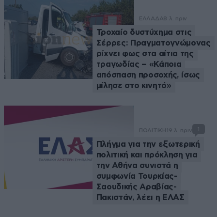
ΕΛΛΑΔΑ
8 λ. πριν
Τροχαίο δυστύχημα στις
Σέρρες: Πραγματογνώμονας
ρίχνει φως στα αίτια της
τραγωδίας – «Κάποια
απόσπαση προσοχής, ίσως
μίλησε στο κινητό»
1
ΠΟΛΙΤΙΚΗ
19 λ. πριν
Πλήγμα για την εξωτερική
πολιτική και πρόκληση για
την Αθήνα συνιστά η
συμφωνία Τουρκίας-
Σαουδικής Αραβίας-
Πακιστάν, λέει η ΕΛΑΣ