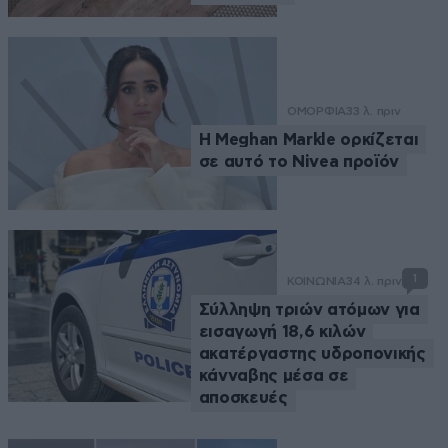
ΟΜΟΡΦΙΑ
33 λ. πριν
Η Meghan Markle ορκίζεται
σε αυτό το Nivea προϊόν
1
ΚΟΙΝΩΝΙΑ
34 λ. πριν
Σύλληψη τριών ατόμων για
εισαγωγή 18,6 κιλών
ακατέργαστης υδροπονικής
κάνναβης μέσα σε
αποσκευές