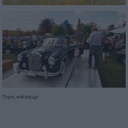
Πηγή: enkinisi.gr