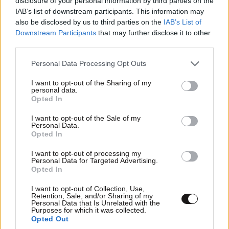
disclosure of your personal information by third parties on the
IAB’s list of downstream participants. This information may
also be disclosed by us to third parties on the
IAB’s List of
Downstream Participants
that may further disclose it to other
ΕΛΛΑΔΑ
07·08·2026 11:26
third parties.
Βίντεο-ντοκουμέντο από το θανατηφόρο
Please note that this website/app uses one or more Google
Personal Data Processing Opt Outs
τροχαίο στις Σέρρες: Η στιγμή που το ΙΧ μπαίνει
services and may gather and store information including but
στο αντίθετο ρεύμα – Ακαριαία πέθαναν γιος
not limited to your visit or usage behaviour. You may click to
I want to opt-out of the Sharing of my
personal data.
και μητέρα
grant or deny consent to Google and its third-party tags to
Opted In
use your data for below specified purposes in below Google
consent section.
I want to opt-out of the Sale of my
Personal Data.
Opted In
I want to opt-out of processing my
Personal Data for Targeted Advertising.
Opted In
I want to opt-out of Collection, Use,
Retention, Sale, and/or Sharing of my
Personal Data that Is Unrelated with the
Purposes for which it was collected.
Opted Out